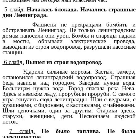
5 слайд.
Началась блокада. Начались страшные
дни Ленинграда.
Фашисты не прекращали бомбить и
обстреливать Ленинград. Не только ленинградским
домам наносили они урон. Бомбы и снаряды падали
в мосты, обрывали электрические провода,
выводили из строя водопровод, разрушали насосные
станции.
6 слайд.
Вышел из строя водопровод.
Ударили сильные морозы. Застыл, замерз,
остановился ленинградский водопровод. Страшная
беда нависла над городом. Заводам нужна вода.
Больницам нужна вода. Город спасала река Нева.
Здесь в невском льду, прорубили проруби. С самого
утра тянулись сюда ленинградцы. Шли с ведрами, с
кувшинами, с бидонами, с кастрюлями, с чайниками.
Шли цепочками, один за другим. Старики здесь,
старухи, женщины, дети. Нескончаем людской
поток.
7 слайд.
Не было топлива. Не было
электричества.