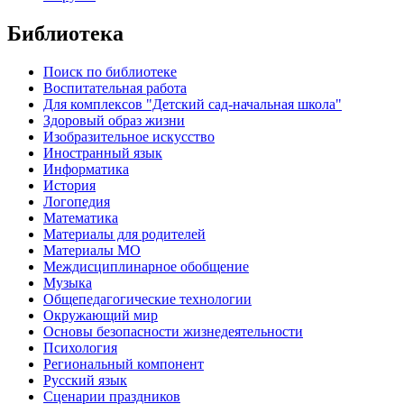
Библиотека
Поиск по библиотеке
Воспитательная работа
Для комплексов "Детский сад-начальная школа"
Здоровый образ жизни
Изобразительное искусство
Иностранный язык
Информатика
История
Логопедия
Математика
Материалы для родителей
Материалы МО
Междисциплинарное обобщение
Музыка
Общепедагогические технологии
Окружающий мир
Основы безопасности жизнедеятельности
Психология
Региональный компонент
Русский язык
Сценарии праздников