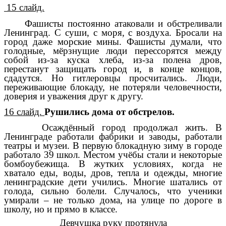
15 слайд.
Фашисты постоянно атаковали и обстреливали
Ленинград. С суши, с моря, с воздуха. Бросали на
город даже морские мины. Фашисты думали, что
голодные, мёрзнущие люди перессорятся между
собой из-за куска хлеба, из-за полена дров,
перестанут защищать город и, в конце концов,
сдадутся.
Но гитлеровцы просчитались. Люди,
переживающие блокаду, не потеряли человечности,
доверия и уважения друг к другу.
16 слайд.
Рушились дома от обстрелов.
Осаждённый город продолжал жить. В
Ленинграде работали фабрики и заводы, работали
театры и музеи. В первую блокадную зиму в городе
работало 39 школ. Местом учёбы стали и некоторые
бомбоубежища. В жутких условиях, когда не
хватало еды, воды, дров, тепла и одежды, многие
ленинградские дети учились. Многие шатались от
голода, сильно болели. Случалось, что ученики
умирали – не только дома, на улице по дороге в
школу, но и прямо в классе.
Девчушка руку протянула