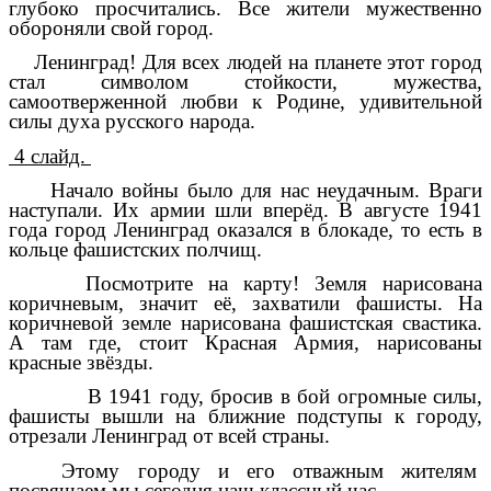
глубоко просчитались. Все жители мужественно
обороняли свой город.
Ленинград! Для всех людей на планете этот город
стал символом стойкости, мужества,
самоотверженной любви к Родине, удивительной
силы духа русского народа.
4 слайд.
Начало войны было для нас неудачным. Враги
наступали. Их армии шли вперёд. В августе 1941
года город Ленинград оказался в блокаде, то есть в
кольце фашистских полчищ.
Посмотрите на карту! Земля нарисована
коричневым, значит её, захватили фашисты. На
коричневой земле нарисована фашистская свастика.
А там где, стоит Красная Армия, нарисованы
красные звёзды.
В 1941 году, бросив в бой огромные силы,
фашисты вышли на ближние подступы к городу,
отрезали Ленинград от всей страны.
Этому городу и его отважным жителям
посвящаем мы сегодня наш классный час.