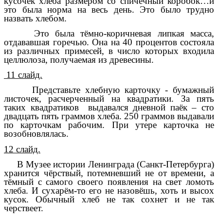
кусочек хлеба размером со спичечный коробок…и
это была норма на весь день.
Это было трудно
назвать хлебом.
Это была тёмно-коричневая липкая масса,
отдававшая горечью. Она на 40 процентов состояла
из различных примесей, в число которых входила
целлюлоза, получаемая из древесины.
11 слайд.
Представьте хлебную карточку - бумажный
листочек, расчерченный на квадратики. За пять
таких квадратиков выдавался дневной паёк – сто
двадцать пять граммов хлеба. 250 граммов выдавали
по карточкам рабочим. При утере карточка не
возобновлялась.
12 слайд.
В Музее истории Ленинграда (Санкт-Петербурга)
хранится чёрствый, потемневший не от времени, а
тёмный с самого своего появления на свет ломоть
хлеба. И сухарём-то его не назовёшь, хоть и высох
кусок. Обычный хлеб не так сохнет и не так
черствеет.