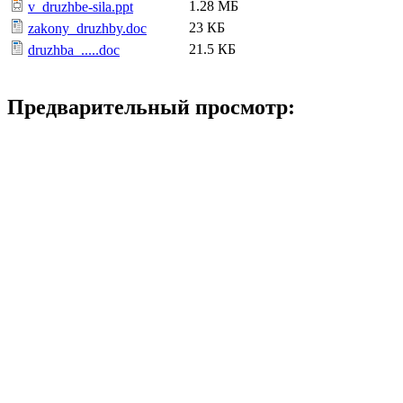
1.28 МБ
v_druzhbe-sila.ppt
23 КБ
zakony_druzhby.doc
21.5 КБ
druzhba_.....doc
Предварительный просмотр: