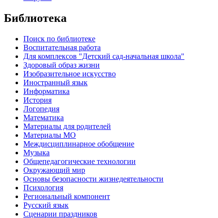
Библиотека
Поиск по библиотеке
Воспитательная работа
Для комплексов "Детский сад-начальная школа"
Здоровый образ жизни
Изобразительное искусство
Иностранный язык
Информатика
История
Логопедия
Математика
Материалы для родителей
Материалы МО
Междисциплинарное обобщение
Музыка
Общепедагогические технологии
Окружающий мир
Основы безопасности жизнедеятельности
Психология
Региональный компонент
Русский язык
Сценарии праздников