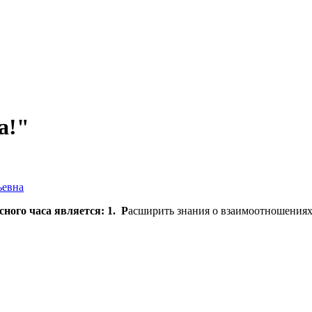
а!"
ьевна
ного часа является: 1. Р
асширить знания о взаимоотношениях 