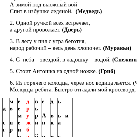
А зимой под вьюжный вой
Спит в избушке ледяной.
(Медведь)
2. Одной ручкой всех встречает,
а другой провожает.
(Дверь)
3. В лесу у пня с утра беготня,
народ рабочий – весь день хлопочет.
(Муравьи)
4. С неба – звездой, в ладошку – водой.
(Снежин
5. Стоит Антошка на одной ножке.
(Гриб)
6. Из горячего колодца, через нос водица льется. (
Молодцы ребята. Быстро отгадали мой кроссворд.
м
е
д
в
е
д
ь
д
в
е
р
ь
м
у
р
А
в
ь
и
с
н
е
ж
и
н
к
а
г
р
и
б
ч
а
й
н
и
к