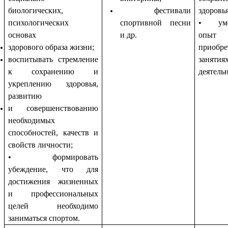
биологических,
фестивали
здоровья
психологических
спортивной песни
• умен
основах
и др.
опыт
здорового образа жизни;
приоб
воспитывать стремление
занятия
к сохранению и
деятель
укреплению здоровья,
развитию
и совершенствованию
необходимых
способностей, качеств и
свойств личности;
• формировать
убеждение, что для
достижения жизненных
и профессиональных
целей необходимо
заниматься спортом.