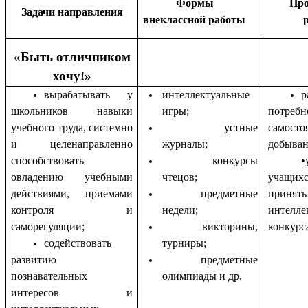
Формы
Про
Задачи направления
внеклассной работы
«Быть отличником
хочу!»
вырабатывать у
интеллектуальные
р
школьников навыки
игры;
потр
учебного труда, системно
устные
самосто
и целенаправленно
журналы;
добыван
способствовать
конкурсы
•
овладению учебными
чтецов;
учащи
действиями, приемами
предметные
приня
контроля и
недели;
интелле
саморегуляции;
викторины,
конкурс
содействовать
турниры;
развитию
предметные
познавательных
олимпиады и др.
интересов и