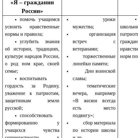
«Я – гражданин
России»
помочь учащимся
уроки
усвоить нравственные
мужества;
школьн
нормы и правила;
организация
патриот
углубить знания
встреч с
граждан
об истории, традициях,
ветеранами;
нравств
культуре народов России,
торжественные
норм по
о род ном крае, своей
линейки памяти;
семье;
Дни воинской
воспитывать
славы;
гордость за Родину,
тематические
уважение к патриотам,
вечера, например
защитникам земли
«В жизни всегда
русской;
есть место
способствовать
подвигу»;
формированию у
сбор материала
учащихся чувства
по истории школы
сопричастности к
и др.