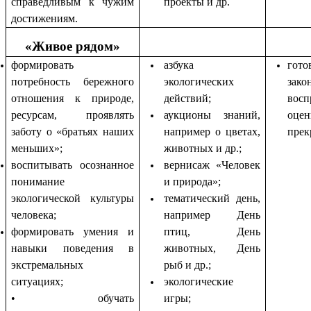
справедливым к чужим
проекты и др.
достижениям.
«Живое рядом»
формировать
азбука
гот
потребность бережного
экологических
зак
отношения к природе,
действий;
восп
ресурсам, проявлять
аукционы знаний,
оце
заботу о «братьях наших
например о цветах,
прек
меньших»;
животных и др.;
воспитывать осознанное
вернисаж «Человек
понимание
и природа»;
экологической культуры
тематический день,
человека;
например День
формировать умения и
птиц, День
навыки поведения в
животных, День
экстремальных
рыб и др.;
ситуациях;
экологические
• обучать
игры;