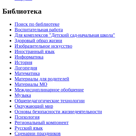
Библиотека
Поиск по библиотеке
Воспитательная работа
Для комплексов "Детский сад-начальная школа"
Здоровый образ жизни
Изобразительное искусство
Иностранный язык
Информатика
История
Логопедия
Математика
Материалы для родителей
Материалы МО
Междисциплинарное обобщение
Музыка
Общепедагогические технологии
Окружающий мир
Основы безопасности жизнедеятельности
Психология
Региональный компонент
Русский язык
Сценарии праздников