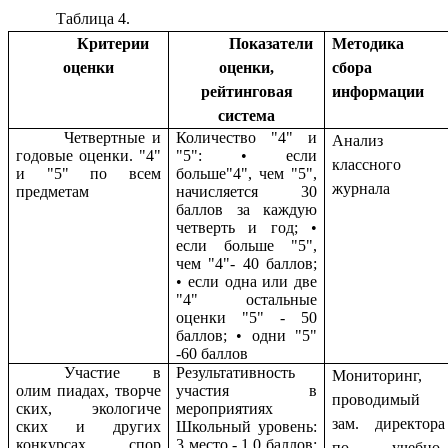
Таблица 4.
Критерии
Показатели
Методика
оценки
оценки,
сбора
рейтинговая
информации
система
Четвертные и
Количество "4" и
Анализ
годовые оценки. "4"
"5": • если
классного
и "5" по всем
больше"4", чем "5",
журнала
предметам
начисляется 30
баллов за каждую
четверть и год; •
если больше "5",
чем "4"- 40 баллов;
• если одна или две
"4" остальные
оценки "5" - 50
баллов; • одни "5"
-60 баллов
Участие в
Результативность
Мониторинг,
олим пиадах, творче
участия в
проводимый
ских, экологиче
мероприятиях
зам. директора
ских и других
Школьный уровень:
конкурсах, спор
3 место - 1 0 баллов;
по учебно-