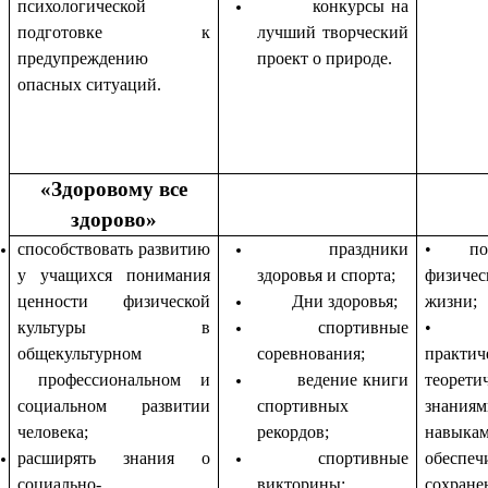
психологической
конкурсы на
подготовке к
лучший творческий
предупреждению
проект о природе.
опасных ситуаций.
«Здоровому все
здорово»
способствовать развитию
праздники
• пони
у учащихся понимания
здоровья и спорта;
физиче
ценности физической
Дни здоровья;
жизни;
культуры в
спортивные
• о
общекультурном
соревнования;
прак
профессиональном и
ведение книги
теорети
социальном развитии
спортивных
знания
человека;
рекордов;
навыкам
расширять знания о
спортивные
обеспе
социально-
викторины;
сохране