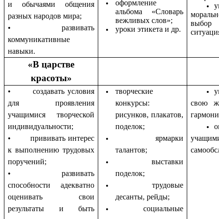
оформление
и обычаями общения
альбома «Словарь
моральн
разных народов мира;
вежливых слов»;
выбор
• развивать
уроки этикета и др.
ситуация
коммуникативные
навыки.
«В царстве
красоты»
• создавать условия
творческие
у
для проявления
конкурсы:
свою ж
учащимися творческой
рисунков, плакатов,
гармони
индивидуальности;
поделок;
о
• прививать интерес
ярмарки
учащи
к выполнению трудовых
талантов;
самообс
поручений;
выставки
• развивать
поделок;
способности адекватно
трудовые
оценивать свои
десанты, рейды;
результаты и быть
социальные