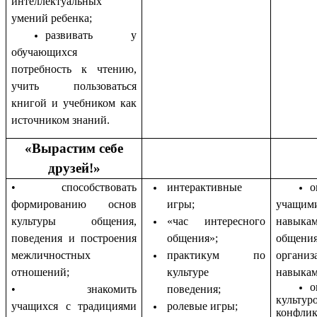
интеллектуальных
умений ребенка;
развивать у
обучающихся
потребность к чтению,
учить пользоваться
книгой и учебником как
источником знаний.
«Вырастим себе
друзей!»
• способствовать
интерактивные
о
формированию основ
игры;
учащим
культуры общения,
«час интересного
навык
поведения и построения
общения»;
общения
межличностных
практикум по
органи
отношений;
культуре
навыкам
о
• знакомить
поведения;
культу
учащихся с традициями
ролевые игры;
конфлик