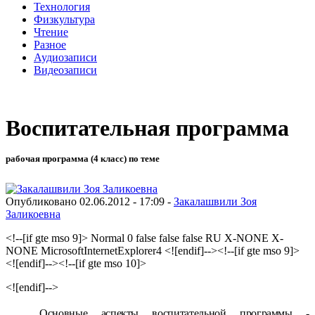
Технология
Физкультура
Чтение
Разное
Аудиозаписи
Видеозаписи
Воспитательная программа
рабочая программа (4 класс) по теме
Опубликовано 02.06.2012 - 17:09 -
Закалашвили Зоя
Заликоевна
<!--[if gte mso 9]> Normal 0 false false false RU X-NONE X-
NONE MicrosoftInternetExplorer4 <![endif]--><!--[if gte mso 9]>
<![endif]--><!--[if gte mso 10]>
<![endif]-->
Основные аспекты воспитательной программы
-