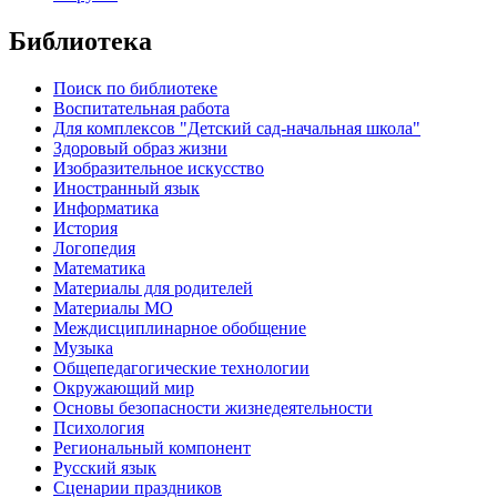
Библиотека
Поиск по библиотеке
Воспитательная работа
Для комплексов "Детский сад-начальная школа"
Здоровый образ жизни
Изобразительное искусство
Иностранный язык
Информатика
История
Логопедия
Математика
Материалы для родителей
Материалы МО
Междисциплинарное обобщение
Музыка
Общепедагогические технологии
Окружающий мир
Основы безопасности жизнедеятельности
Психология
Региональный компонент
Русский язык
Сценарии праздников