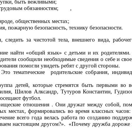
тупки, быть вежливыми;
 трудовым обязанностям; ,
 и правдивыми;
ироде, общественных местах;
я, пожарную безопасность, технику безопасности.
ить за чистотой тела, внешнего вида, рабочего 
ие найти «общий язык» с детьми и их родителями. 
дители сообщили необходимые сведения о себе и свое
рования помогли увидеть ребят с другой стороны.
 Это тематические родительские собрания, индиви
детей, которые стремятся быть первыми во всё
илия, Шилов Алксандр, Тутуров Константин, Гудизо
посещают футбол.
ие отношения . Они дружат между собой, помог
ых местах, формировались во время классных часов:
чение всего года велась работа по созданию поддер
зываем настоящим другом?». «Почему дружба дороже в