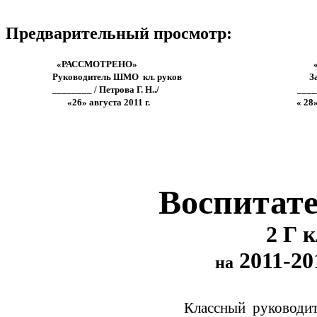
Предварительный просмотр:
«РАССМОТРЕНО» «СОГЛА
Руководитель ШМО кл. руков З
________ / Петрова Г. Н../ ______
«26» августа 2011 г. « 28» авгус
Воспитат
2 Г клас
2011-2
на
Классный руководит