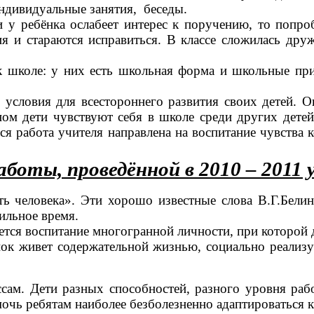
индивидуальные занятия, беседы.
ли у ребёнка ослабеет интерес к поручению, то поп
я и стараются исправиться. В классе сложилась друж
коле: у них есть школьная форма и школьные прин
е условия для всестороннего развития своих детей.
ном дети чувствуют себя в школе среди других дет
работа учителя направлена на воспитание чувства к
аботы, проведённой в 2010 – 2011 у
ь человека». Эти хорошо известные слова В.Г.Белин
ильное время.
тся воспитание многогранной личности, при которой д
ок живет содержательной жизнью, социально реализу
м. Дети разных способностей, разного уровня рабо
чь ребятам наиболее безболезненно адаптироваться 