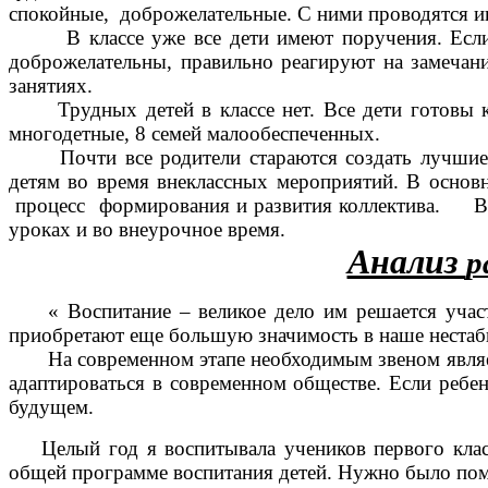
спокойные, доброжелательные. С ними проводятся 
В классе уже все дети имеют поручения. Ес
доброжелательны, правильно реагируют на замечани
занятиях.
Трудных детей в классе нет. Все дети готовы к ш
многодетные, 8 семей малообеспеченных.
Почти все родители стараются создать лучши
детям во время внеклассных мероприятий. В основ
процесс формирования и развития коллектива. Вся 
уроках и во внеурочное время.
Анализ
р
« Воспитание – великое дело им решается участ
приобретают еще большую значимость в наше нестаб
На современном этапе необходимым звеном являе
адаптироваться в современном обществе. Если ребен
будущем.
Целый год я воспитывала учеников первого класса
общей программе воспитания детей. Нужно было помо