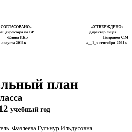
СОВАНО» «УТВЕРЖДЕНО»
ам. директора по ВР Директор л
_ /Елина Р.Б../ _____ Гимранов С.М
та 2011г. «__1_» сентября 2011г.
ельный план
са
012
учебный год
ель Фазлеева Гульнур Ильдусовна