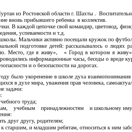
ртан из Ростовской области г. Шахты . Воспитательна
ание вновь прибывшего ребенка в коллектив.
ки. В каждой цепочке свой командир, цветовод, физку
едения, успеваемости и т.д.
школы. Мальчики активно посещали кружок по футбол
ьной подготовке детей: рассказывалось о людях ра
ло. Место, где я живу», « Город в котором я живу
роводились информационные часы, беседы о вреде ку
зопасности и о безопаспости на дорогах.
 было укоренение в школе духа взаимопонимания и 
хся в духе мира, уважения прав человека, самоактуали
ующие задачи:
ости:
чебного труда;
ам, учебным принадлежностям и школьному 
ения:
огать друг другу, родителям;
 к старшим, и младшим ребятам, относиться к ним