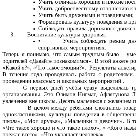
Учить отличать хорошие и плохие пос
Учить добросовестному отношению к
Учить быть дружными
Формировать культуру поведения в пр
Соблюдать правила дорожного движени
3. Воспитание культуры здоровья:
• Учить соблюдать режим дня, след
спортивных мероприятиях.
Теперь я понимаю, что самым трудным было – умен
родителей «Давайте познакомимся». В этой анкете ро
«Какой я?», «Что такое эмоции?». Результаты анкети
В течение года проводилась работа с родителями.
проведении классных и школьных мероприятий .
С первых дней учёбы сразу выделилась группа 
организованны. Это Олимов Нигмат, Афлятунова Л
увлечения вне школы. Десять мальчиков с желанием 
В целом между ребятами сложились товарищеск
одноклассниками, культуры поведения в общественн
школа», «Мои друзья», «Мальчики и девочки». В те
«Что такое хорошо и что такое плохо», « «Кого на
прежде всего», «Что украшает человека».