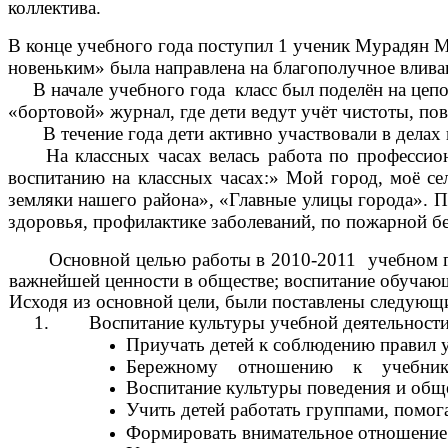
коллектива.
В конце учебного года поступил 1 ученик Мурадян Му
новеньким» была направлена на благополучное влив
В начале учебного года класс был поделён на цепоч
«бортовой» журнал, где дети ведут учёт чистоты, пов
В течение года дети активно участвовали в делах 
На классных часах велась работа по профессионал
воспитанию на классных часах:» Мой город, моё се
земляки нашего района», «Главные улицы города». П
здоровья, профилактике заболеваний, по пожарной бе
Основной целью работы в 2010-2011 учебном году
важнейшей ценности в обществе; воспитание обучающи
Исходя из основной цели, были поставлены след
1. Воспитание культуры учебной деятельн
Приучать детей к соблюдению правил у
Бережному отношению к учебник
Воспитание культуры поведения и общ
Учить детей работать группами, пом
Формировать внимательное отношение