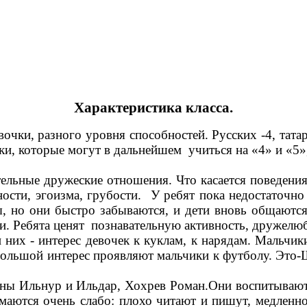
Характеристика класса.
чки, разного уровня способностей. Русских -4, татар
ики, которые могут в дальнейшем учиться на «4» и «5»
ые дружеские отношения. Что касается поведения д
ости, эгоизма, грубости. У ребят пока недостаточно
, но они быстро забываются, и дети вновь общаются
и. Ребята ценят познавательную активность, дружел
х - интерес девочек к куклам, к нарядам. Мальчи
Большой интерес проявляют мальчики к футболу. Это-
льнур и Ильдар, Хохрев Роман.Они воспитываются в
аются очень слабо: плохо читают и пишут, медленн