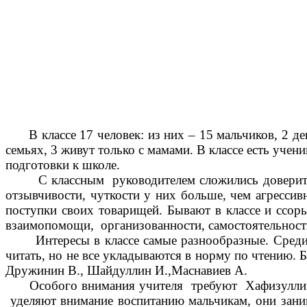
В классе 17 человек: из них – 15 мальчиков, 2 дево
семьях, 3 живут только с мамами. В классе есть учен
подготовки к школе.
С классным руководителем сложились доверительн
отзывчивости, чуткости у них больше, чем агрессивн
поступки своих товарищей. Бывают в классе и ссоры
взаимопомощи, организованности, самостоятельност
Интересы в классе самые разнообразные. Среди ни
читать, но не все укладываются в норму по чтению. 
Дружинин В., Шайдуллин И.,Маснавиев А.
Особого внимания учителя требуют Хафизуллины И
уделяют внимание воспитанию мальчикам, они заним