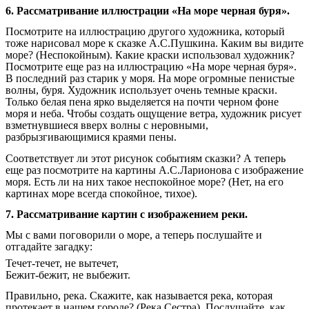
6. Рассматривание иллюстрации «На море черная буря».
Посмотрите на иллюстрацию другого художника, который
тоже нарисовал море к сказке А.С.Пушкина. Каким вы видите
море? (Неспокойным). Какие краски использовал художник?
Посмотрите еще раз на иллюстрацию «На море черная буря».
В последний раз старик у моря. На море огромные пенистые
волны, буря. Художник использует очень темные краски.
Только белая пена ярко выделяется на почти черном фоне
моря и неба. Чтобы создать ощущение ветра, художник рисует
взметнувшиеся вверх волны с неровными,
разбрызгивающимися краями пены.
Соответствует ли этот рисунок событиям сказки? А теперь
еще раз посмотрите на картины А.С.Ларионова с изображение
моря. Есть ли на них такое неспокойное море? (Нет, на его
картинах море всегда спокойное, тихое).
7. Рассматривание картин с изображением реки.
Мы с вами поговорили о море, а теперь послушайте и
отгадайте загадку:
Течет-течет, не вытечет,
Бежит-бежит, не выбежит.
Правильно, река. Скажите, как называется река, которая
протекает в нашем городе? (Река Сестра). Послушайте, как