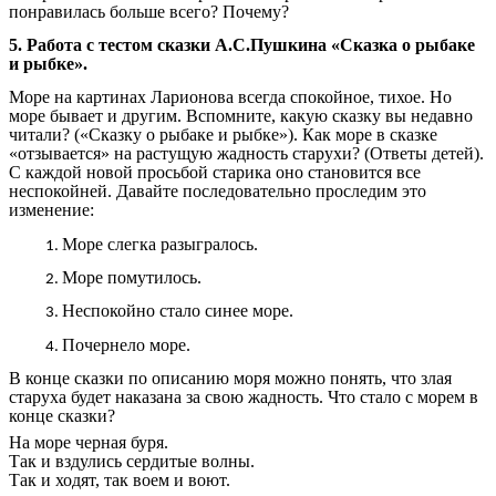
понравилась больше всего? Почему?
5. Работа с тестом сказки А.С.Пушкина «Сказка о рыбаке
и рыбке».
Море на картинах Ларионова всегда спокойное, тихое. Но
море бывает и другим. Вспомните, какую сказку вы недавно
читали? («Сказку о рыбаке и рыбке»). Как море в сказке
«отзывается» на растущую жадность старухи? (Ответы детей).
С каждой новой просьбой старика оно становится все
неспокойней. Давайте последовательно проследим это
изменение:
Море слегка разыгралось.
Море помутилось.
Неспокойно стало синее море.
Почернело море.
В конце сказки по описанию моря можно понять, что злая
старуха будет наказана за свою жадность. Что стало с морем в
конце сказки?
На море черная буря.
Так и вздулись сердитые волны.
Так и ходят, так воем и воют.