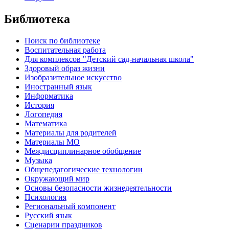
Библиотека
Поиск по библиотеке
Воспитательная работа
Для комплексов "Детский сад-начальная школа"
Здоровый образ жизни
Изобразительное искусство
Иностранный язык
Информатика
История
Логопедия
Математика
Материалы для родителей
Материалы МО
Междисциплинарное обобщение
Музыка
Общепедагогические технологии
Окружающий мир
Основы безопасности жизнедеятельности
Психология
Региональный компонент
Русский язык
Сценарии праздников