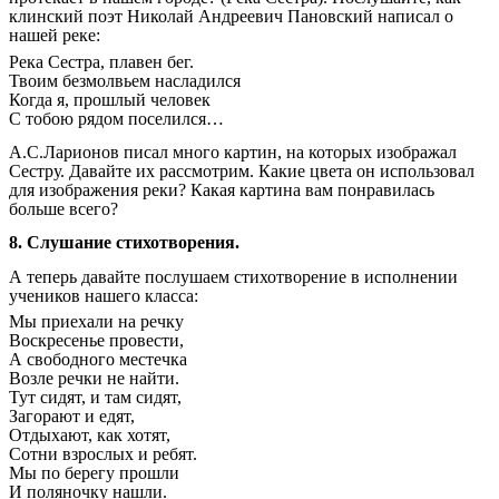
клинский поэт Николай Андреевич Пановский написал о
нашей реке:
Река Сестра, плавен бег.
Твоим безмолвьем насладился
Когда я, прошлый человек
С тобою рядом поселился…
А.С.Ларионов писал много картин, на которых изображал
Сестру. Давайте их рассмотрим. Какие цвета он использовал
для изображения реки? Какая картина вам понравилась
больше всего?
8. Слушание стихотворения.
А теперь давайте послушаем стихотворение в исполнении
учеников нашего класса:
Мы приехали на речку
Воскресенье провести,
А свободного местечка
Возле речки не найти.
Тут сидят, и там сидят,
Загорают и едят,
Отдыхают, как хотят,
Сотни взрослых и ребят.
Мы по берегу прошли
И поляночку нашли.