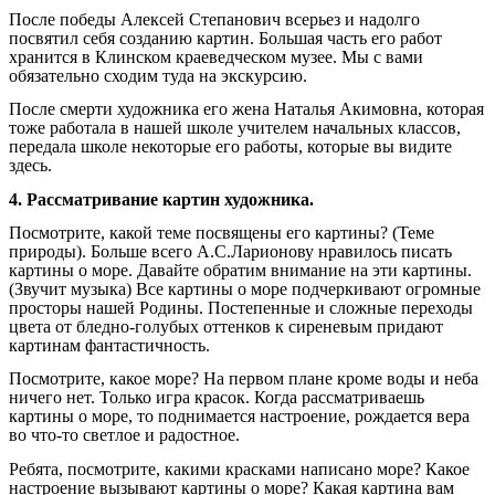
После победы Алексей Степанович всерьез и надолго
посвятил себя созданию картин. Большая часть его работ
хранится в Клинском краеведческом музее. Мы с вами
обязательно сходим туда на экскурсию.
После смерти художника его жена Наталья Акимовна, которая
тоже работала в нашей школе учителем начальных классов,
передала школе некоторые его работы, которые вы видите
здесь.
4. Рассматривание картин художника.
Посмотрите, какой теме посвящены его картины? (Теме
природы). Больше всего А.С.Ларионову нравилось писать
картины о море. Давайте обратим внимание на эти картины.
(Звучит музыка) Все картины о море подчеркивают огромные
просторы нашей Родины. Постепенные и сложные переходы
цвета от бледно-голубых оттенков к сиреневым придают
картинам фантастичность.
Посмотрите, какое море? На первом плане кроме воды и неба
ничего нет. Только игра красок. Когда рассматриваешь
картины о море, то поднимается настроение, рождается вера
во что-то светлое и радостное.
Ребята, посмотрите, какими красками написано море? Какое
настроение вызывают картины о море? Какая картина вам