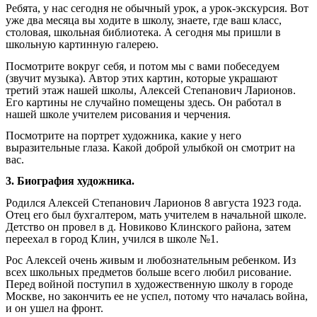
Ребята, у нас сегодня не обычный урок, а урок-экскурсия. Вот
уже два месяца вы ходите в школу, знаете, где ваш класс,
столовая, школьная библиотека. А сегодня мы пришли в
школьную картинную галерею.
Посмотрите вокруг себя, и потом мы с вами побеседуем
(звучит музыка). Автор этих картин, которые украшают
третий этаж нашей школы, Алексей Степанович Ларионов.
Его картины не случайно помещены здесь. Он работал в
нашей школе учителем рисования и черчения.
Посмотрите на портрет художника, какие у него
выразительные глаза. Какой доброй улыбкой он смотрит на
вас.
3. Биография художника.
Родился Алексей Степанович Ларионов 8 августа 1923 года.
Отец его был бухгалтером, мать учителем в начальной школе.
Детство он провел в д. Новиково Клинского района, затем
переехал в город Клин, учился в школе №1.
Рос Алексей очень живым и любознательным ребенком. Из
всех школьных предметов больше всего любил рисование.
Перед войной поступил в художественную школу в городе
Москве, но закончить ее не успел, потому что началась война,
и он ушел на фронт.