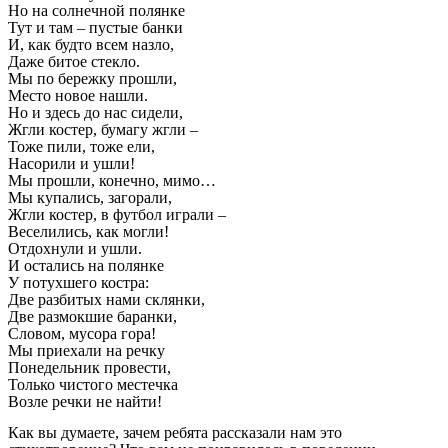
Но на солнечной полянке
Тут и там – пустые банки
И, как будто всем назло,
Даже битое стекло.
Мы по бережку прошли,
Место новое нашли.
Но и здесь до нас сидели,
Жгли костер, бумагу жгли –
Тоже пили, тоже ели,
Насорили и ушли!
Мы прошли, конечно, мимо…
Мы купались, загорали,
Жгли костер, в футбол играли –
Веселились, как могли!
Отдохнули и ушли.
И остались на полянке
У потухшего костра:
Две разбитых нами склянки,
Две размокшие баранки,
Словом, мусора гора!
Мы приехали на речку
Понедельник провести,
Только чистого местечка
Возле речки не найти!
Как вы думаете, зачем ребята рассказали нам это