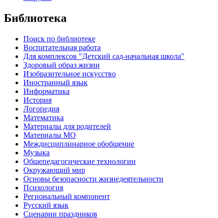
Библиотека
Поиск по библиотеке
Воспитательная работа
Для комплексов "Детский сад-начальная школа"
Здоровый образ жизни
Изобразительное искусство
Иностранный язык
Информатика
История
Логопедия
Математика
Материалы для родителей
Материалы МО
Междисциплинарное обобщение
Музыка
Общепедагогические технологии
Окружающий мир
Основы безопасности жизнедеятельности
Психология
Региональный компонент
Русский язык
Сценарии праздников