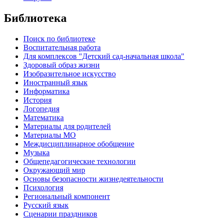
Библиотека
Поиск по библиотеке
Воспитательная работа
Для комплексов "Детский сад-начальная школа"
Здоровый образ жизни
Изобразительное искусство
Иностранный язык
Информатика
История
Логопедия
Математика
Материалы для родителей
Материалы МО
Междисциплинарное обобщение
Музыка
Общепедагогические технологии
Окружающий мир
Основы безопасности жизнедеятельности
Психология
Региональный компонент
Русский язык
Сценарии праздников