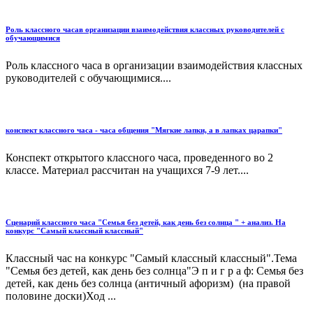
Роль классного часав организации взаимодействия классных руководителей с
обучающимися
Роль классного часа в организации взаимодействия классных
руководителей с обучающимися....
конспект классного часа - часа общения "Мягкие лапки, а в лапках царапки"
Конспект открытого классного часа, проведенного во 2
классе. Материал рассчитан на учащихся 7-9 лет....
Сценарий классного часа "Семья без детей, как день без солнца " + анализ. На
конкурс "Самый классный классный"
Классный час на конкурс "Самый классный классный".Тема
"Семья без детей, как день без солнца"Э п и г р а ф: Семья без
детей, как день без солнца (античный афоризм) (на правой
половине доски)Ход ...