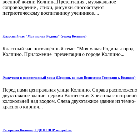
военной жизни Колпина.Презентация , музыкальное
сопровождение , стихи, рисунки-способствуют
патриотическому воспитаниюу ученииков....
Классный час "Моя малая Родина" (город Колпино)
Классный час посвящённый теме: "Моя малая Родина -город
Колпино. Приложение -презентация о городе Колпино....
Экскурсия в православный храм (Церковь во имя Вознесения Господня г. Колпино)
Перед нами центральная улица Колпино. Справа расположено
двухэтажное здание церкви Вознесения Христова с шатровой
колокольней над входом. Слева двухэтажное здание из тёмно-
красного кирпич...
Раскраска Колпино, СДЮСШОР по гребле.