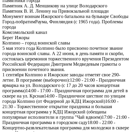
Памятники города
Памятник А. Д. Меншикову на улице Володарского
Памятник В. И. Ленину на Привокзальной площади
Монумент воинам Ижорского батальона на бульваре Свободы
Город-побратимРаума, Финляндия (с 1965 года). Проблемы
города
Комсомольский канал
Берег Ижоры
Колпино – город воинской славы
5 мая этого года Колпино было присвоено почетное звание
города воинской славы. А 22 июня, в день памяти и скорби,
состоялась церемония торжественного вручения Президентом
Российской Федерации Дмитрием Медведевым грамоты о
присвоении почетного звания.
1 сентября Колпино и Ижорские заводы отметят свое 290-
летие. В программе (выборочно):12:00 - 21:00 - Праздничная
ярмарка на ул. Володарского (с 17 до 20 часов концертная
программа)14:00 - 17:00 - Праздничная программа для детей в
сквере на ул. Крсная14:00 - Праздничное шествие по улицам
города Колпино (от Фидерной до КДЦ Ижорский)16:00 -
21:30 - Торжественное открытие праздника и большая
концертная программа у КДЦ Ижорский (обещаны
популярные исполнители и группа "Чай вдвоем)17:00 - 21:00 -
Праздничная программа в городском саду18:00 - 22:00 -
Концертно-развлекательная программа для молодежи в сквере