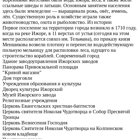
ссыльные шведы и латыши. Основным занятием населения
здесь были земледелие — выращивали рожь, овёс, ячмень,
лён. Существенную роль в хозяйстве играли также
животноводство, охота и рыболовство. Из истории
Первое поселение на территории города возникло в 1710 году,
когда на реке Ижоре, в 11 верстах от устья (сегодня на этом
месте располагается совхоз им. Тельмана), по приказу князя
Меншикова возвели плотину и перенесли вододействующую
пильную мельницу для распиловки леса, идущего на
строительство кораблей. Современный город
Здание заводоуправления Ижорских заводов
Панорама Привокзальной площади
"Кривой магазин"
Дом торговли
Учреждения образования и культуры
Дворец культуры Ижорский
Музей Ижорского завода
Религиозные учреждения
Церковь Евангельских христиан-баптистов
Церковь святителя Николая Чудотворца и Собор Пресвятой
Троицы
Церковь Вознесения Господня
Церковь Святителя Николая Чудотворца на Колпинском
новом кладбище