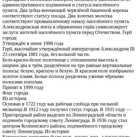
административного подчинения и статуса населённого
пункта. Два зубца венчающей червлёной башенной короны
соответствуют статусу посада. Два золотых молотка
соответствуют промышленному началу населённого пункта.
Александровская лента в обрамлении герба символизирует
заслуги жителей населённого пункта перед Отечеством. Герб
города
Утверждён в июне 1998 года
Герб, высочайше утверждённый императором Александром III
23 сентября 1881 года, без вольной части.
Бело-красно-белое полотнище с отношением высоты к
ширине два к трём, разделённое на три равные вертикальные
полосы: белую, красную и белую. В красном поле изображено
золотое пламя. Белые полосы разделены узкими чёрными
полосами пополам.
Принят в 1999 году
Флаг города
Из истории
Основан в 1722 году как рабочая слобода при пильной
мельнице.В 1912 году получил статус города. В 1931 году —
Пригородный район выделен из Ленинградской области и
подчинён городскому совету Ленинграда. В 1936 году стал
центром Колпинского района, подчинённого городскому
совету Ленинграда. Из истории
Коренными жителями были водь, ижора, весь, а также жили