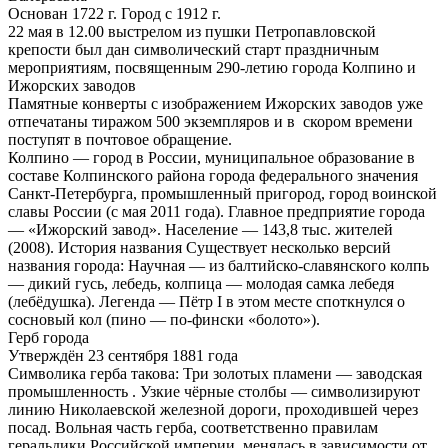
Основан 1722 г. Город с 1912 г.
22 мая в 12.00 выстрелом из пушки Петропавловской
крепости был дан символический старт праздничным
мероприятиям, посвященным 290-летию города Колпино и
Ижорских заводов
Памятные конверты с изображением Ижорских заводов уже
отпечатаны тиражом 500 экземпляров и в скором времени
поступят в почтовое обращение.
Колпино — город в России, муниципальное образование в
составе Колпинского района города федерального значения
Санкт-Петербурга, промышленный пригород, город воинской
славы России (с мая 2011 года). Главное предприятие города
— «Ижорский завод». Население — 143,8 тыс. жителей
(2008). История названия Существует несколько версий
названия города: Научная — из балтийско-славянского колпь
— дикий гусь, лебедь, колпица — молодая самка лебедя
(лебёдушка). Легенда — Пётр I в этом месте споткнулся о
сосновый кол (пино — по-фински «болото»).
Герб города
Утверждён 23 сентября 1881 года
Символика герба такова: Три золотых пламени — заводская
промышленность . Узкие чёрные столбы — символизируют
линию Николаевской железной дороги, проходившей через
посад. Вольная часть герба, соответственно правилам
геральдики Российской империи, менялась в зависимости от