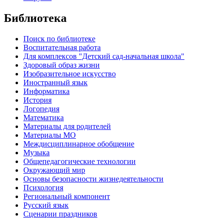
Библиотека
Поиск по библиотеке
Воспитательная работа
Для комплексов "Детский сад-начальная школа"
Здоровый образ жизни
Изобразительное искусство
Иностранный язык
Информатика
История
Логопедия
Математика
Материалы для родителей
Материалы МО
Междисциплинарное обобщение
Музыка
Общепедагогические технологии
Окружающий мир
Основы безопасности жизнедеятельности
Психология
Региональный компонент
Русский язык
Сценарии праздников