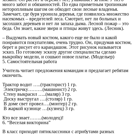
много забот и обязанностей. По едва приметным тропинкам
неторопливым шагом он обходит свои лесные владенья.
Замечает, где буря уронила деревья, где появилось множество
насекомых – вредителей леса. Смотрит, нет ли больных и
засохших деревьев и нет ли запаха дыма. Лесной пожар – это
беда. Он знает, какие звери и птицы живут здесь. (Лесник).
– Выдумать новый костюм, какого еще не было и какой
понравится покупателям, очень трудно. Он, придумав костюм,
берет и рисует его карандашом. Этот рисунок называется
эскиз. По готовому эскизу другие специалисты сделаю
выкройку модели, и сошьют новое платье. (Модельер)
5. Самостоятельная работа
Учитель читает предложения командам и предлагает ребятам
окончить.
Трактор водит …..(тракторист) 1 гр.
Электричку………(машинист) 2 гр.
Стену выкрасил …..(маляр) 3 гр.
Доску выстругал ….(столяр) 1 гр.
В доме свет провел….(монтер) 2 гр.
В жаркой кузнице …(кузнец) 3 гр.
Кто все знает……..(молодец)!
6. “Веселая викторина”
В класс приходят пятиклассники с атрибутами разных