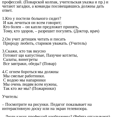
профессий. (Поварской колпак, учительская указка и пр.) и
читают загадки, а команды посовещавшись должны дать
ответ.
1.Кто у постели больного сидит?
И как лечиться он всем говорит;
Кто болен – он капли предложит принять,
Тому, кто здоров, – разрешит погулять. (Доктор, врач)
2.Он учит детишек читать и писать
Природу любить, стариков уважать. (Учитель)
3.Скажи, кто так вкусно
Готовит щи капустные, Пахучие котлеты,
Салаты, винегреты
Все завтраки, обеды? (Повар)
4.С огнем бороться мы должны
Мы смелые работники.
С водою мы напарники
Мы очень людям всем нужны,
Так кто же мы? (Пожарники)
Учитель:
– Посмотрите на рисунки. Педагог показывает на
интерактивную доску или на экран телевизора.
– Люди каких профессий изображены? (Ребята отгадывают)