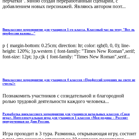
перчатки". Мною создан переработанный сценарий, с
добавлением новых персонажей. Являюсь автором поэт...
Внеклассное мероприятие для учащихся 1-го класса. Классный час на тему "Все ль
профессии важны..."
p { margin-bottom: 0.25cm; direction: ltr; color: rgb(0, 0, 0); line-
height: 120%; }p.western { font-family: "Times New Roman",serif;
font-size: 12pt; }p.cjk { font-family: "Times New Roman",serif...
Внеклассное мероприятие для учащихся 4 классов «Профессий хороших на свете не
счесть!»
Познакомить участников с созидательной и благородной
ролью трудовой деятельности каждого человека...
Разработка внеклассного мероприятия для учащихся начальных классов «Своя
игра». Интеллектуальная игра для учащихся 1 классов «Моя родина – Россия»
приуроченная ко Дню России.
Игра проходит в 3 тура. Разминка, открывающая игру, состоит