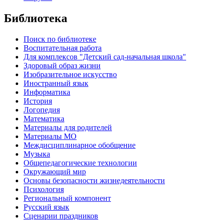
Библиотека
Поиск по библиотеке
Воспитательная работа
Для комплексов "Детский сад-начальная школа"
Здоровый образ жизни
Изобразительное искусство
Иностранный язык
Информатика
История
Логопедия
Математика
Материалы для родителей
Материалы МО
Междисциплинарное обобщение
Музыка
Общепедагогические технологии
Окружающий мир
Основы безопасности жизнедеятельности
Психология
Региональный компонент
Русский язык
Сценарии праздников