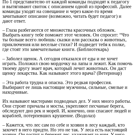
По 1 представителю от каждой команды подходят к педагогу
и вытягивают свиток с описанием одной из профессий. Далее
команды уходят на совещание и через какое-то время
зачитывают описание (возможно, читать будет педагог) и
дают ответ.
– Глаза разбегаются от множества красочных обложек.
Выбрать книгу тебе поможет этот человек. Он спросит: “Что
ты больше всего любишь: сказки или рассказы о животных,
приключения или веселые стихи? И подведет тебя к полке,
где стоят эти замечательные книги. (Библиотекарь)
– Заболел щенок. А сегодня отказался от еды и не хочет
играть. Положил свою мордочку на лапы и лежит. Как помочь
твоему другу знает врач, который лечит животных. Он даст
щенку лекарства. Как называют этого врача? (Ветеринар)
– Эта работа трудна и опасна. Это редкая профессия.
Выбирают ее лишь настоящие мужчины, сильные, смелые и
находчивые.
Их называют мастерами подводных дел. У них много работы.
Они строят причалы и мосты, укрепляют песчаные берега,
обследуют дно рек и морей. И, конечно, они спасают людей и
кораблей, потерпевших крушение. (Водолаз)
– Кажется, что лес сам по себе и хозяин в лесу каждый, кто
захочет в него придти. Но это не так. У леса есть настоящий
хозяин. Он растит и бережет лес, ухаживает за ним. У него