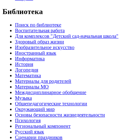
Библиотека
Поиск по библиотеке
Воспитательная работа
Для комплексов "Детский сад-начальная школа"
Здоровый образ жизни
Изобразительное искусство
Иностранный язык
Информатика
История
Логопедия
Математика
Материалы для родителей
Материалы МО
Междисциплинарное обобщение
Музыка
Общепедагогические технологии
Окружающий мир
Основы безопасности жизнедеятельности
Психология
Региональный компонент
Русский язык
Сценарии праздников