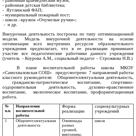
- районный краеведческий музей;
- районная детская библиотека;
- Яутлинский ФАП;
- муниципальный пожарный пост;
- школа –кружок «Очумелые ручки»;
- и др.
Внеурочная деятельность построена по типу
оптимизационной
модели.
Модель внеурочной деятельности на основе
оптимизации всех внутренних ресурсов образовательного
учреждения предполагает, что в ее реализации принимают
участие все педагогические работники данного учреждения
(учитель - Коурова А.М., социальный педагог – Строжкова Н.В.)
В плане воспитательной работы школы МКОУ
«Самохваловская СОШ» предусмотрено 7 направлений работы
классного руководителя: Общеинтеллектуальная деятельность,
гражданско-патриотическое воспитание, спортивно-
оздоровительная деятельность, духовно-нравственное
воспитание, экологическое воспитание, профориентационная
работа.
№
Направления
Форма
социокультурных
п.п.
воспитательной
реализации
учреждений
работы
1
Общеинтеллектуальная
Олимпиады
школа
деятельность
разных
уровней,
викторины,