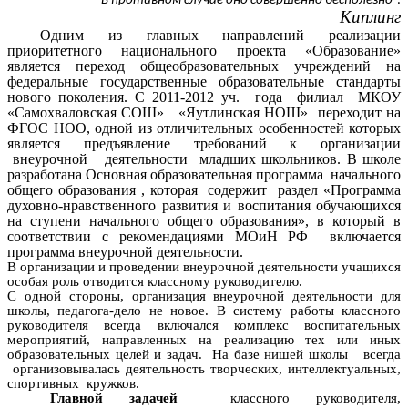
В противном случае оно совершенно бесполезно
”.
Киплинг
Одним из главных направлений реализации
приоритетного национального проекта «Образование»
является переход общеобразовательных учреждений на
федеральные государственные образовательные стандарты
нового поколения.
С 2011-2012 уч. года филиал МКОУ
«Самохваловская СОШ» «Яутлинская НОШ» переходит на
ФГОС НОО, о
дной из отличительных особенностей которых
является предъявление требований к организации
внеурочной деятельности младших школьников. В школе
разработана Основная образовательная программа начального
общего образования , которая содержит раздел «Программа
духовно-нравственного развития и воспитания обучающихся
на ступени начального общего образования», в который в
соответствии с рекомендациями МОиН РФ включается
программа внеурочной деятельности.
В организации и проведении внеурочной деятельности учащихся
особая роль отводится классному руководителю.
С одной стороны, организация внеурочной деятельности для
школы, педагога-дело не новое. В систему работы классного
руководителя всегда включался комплекс воспитательных
мероприятий, направленных на реализацию тех или иных
образовательных целей и задач. На базе нишей школы всегда
организовывалась деятельность творческих, интеллектуальных,
спортивных кружков.
Главной задачей
классного руководителя,