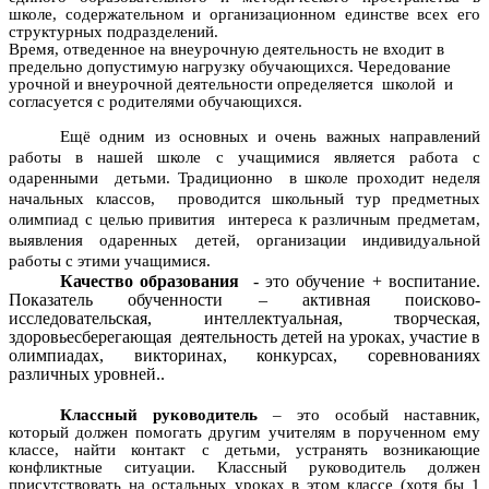
школе, содержательном и организационном единстве всех его
структурных подразделений.
Время, отведенное на внеурочную деятельность не входит в
предельно допустимую нагрузку обучающихся. Чередование
урочной и внеурочной деятельности определяется школой и
согласуется с родителями обучающихся.
Ещё одним из основных и очень важных направлений
работы в нашей школе с учащимися является работа с
одаренными детьми. Традиционно в школе проходит неделя
начальных классов, проводится школьный тур предметных
олимпиад с целью привития интереса к различным предметам,
выявления одаренных детей, организации индивидуальной
работы с этими учащимися.
Качество образования
- это обучение + воспитание.
Показатель обученности – активная поисково-
исследовательская, интеллектуальная, творческая,
здоровьесберегающая деятельность детей на уроках, участие в
олимпиадах, викторинах, конкурсах, соревнованиях
различных уровней..
Классный руководитель
– это особый наставник,
который должен помогать другим учителям в порученном ему
классе, найти контакт с детьми, устранять возникающие
конфликтные ситуации. Классный руководитель должен
присутствовать на остальных уроках в этом классе (хотя бы 1