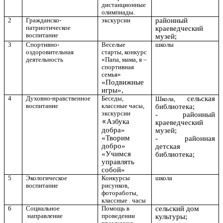
дистанционные
олимпиады.
2
Гражданско-
экскурсии
районный
патриотическое
краеведческий
воспитание
музей;
3
Спортивно-
Веселые
школы
оздоровительная
старты, конкурс
деятельность
«Папа, мама, я –
спортивная
семья»
«Подвижные
игры»,
4
Духовно-нравственное
Беседы,
сельская
Школа,
воспитание
классные часы,
библиотека;
экскурсии
- районный
«
Азбука
краеведческий
добра»
музей;
«Творим
- районная
добро»
детская
«Учимся
библиотека;
управлять
собой»
5
Экологическое
Конкурсы
школа
воспитание
рисунков,
фотоработы,
классные . часы
6
Социальное
Помощь в
сельский дом
направление
проведении
культуры;