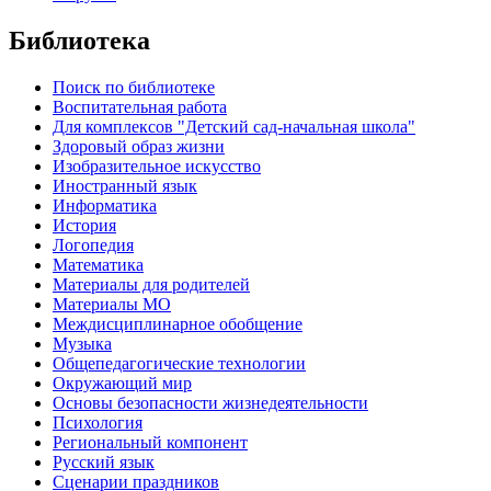
Библиотека
Поиск по библиотеке
Воспитательная работа
Для комплексов "Детский сад-начальная школа"
Здоровый образ жизни
Изобразительное искусство
Иностранный язык
Информатика
История
Логопедия
Математика
Материалы для родителей
Материалы МО
Междисциплинарное обобщение
Музыка
Общепедагогические технологии
Окружающий мир
Основы безопасности жизнедеятельности
Психология
Региональный компонент
Русский язык
Сценарии праздников