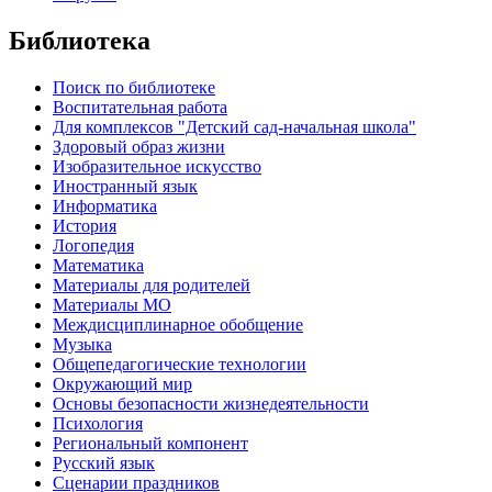
Библиотека
Поиск по библиотеке
Воспитательная работа
Для комплексов "Детский сад-начальная школа"
Здоровый образ жизни
Изобразительное искусство
Иностранный язык
Информатика
История
Логопедия
Математика
Материалы для родителей
Материалы МО
Междисциплинарное обобщение
Музыка
Общепедагогические технологии
Окружающий мир
Основы безопасности жизнедеятельности
Психология
Региональный компонент
Русский язык
Сценарии праздников