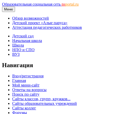
Образовательная социальная сеть
ns
portal.ru
Меню
Обзор возможностей
Детский проект «Алые паруса»
Аттестация педагогических работников
Детский сад
Начальная школа
Школа
НПО и СПО
ВУЗ
Навигация
Вход/регистрация
Главная
Мой мини-сайт
Ответы на вопросы
Поиск по сайту
Сайты классов, групп, кружков...
Сайты образовательных учреждений
Сайты коллег
Форумы