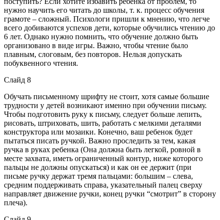
поступить? Если хотите избавить ребенка от проблем, то
нужно научить его читать до школы, т. к. процесс обучения
грамоте – сложный. Психологи пришли к мнению, что легче
всего добиваются успехов дети, которые обучились чтению до
6 лет. Однако нужно помнить, что обучение должно быть
организовано в виде игры. Важно, чтобы чтение было
плавным, слоговым, без повторов. Нельзя допускать
побуквенного чтения.
Слайд 8
Обучать письменному шрифту не стоит, хотя самые большие
трудности у детей возникают именно при обучении письму.
Чтобы подготовить руку к письму, следует больше лепить,
рисовать, штриховать, шить, работать с мелкими деталями
конструктора или мозаики. Конечно, ваш ребенок будет
пытаться писать ручкой. Важно проследить за тем, какая
ручка в руках ребенка (Она должна быть легкой, ровной в
месте захвата, иметь ограниченный контур, ниже которого
пальцы не должны опускаться) и как он ее держит (при
письме ручку держат тремя пальцами: большим – слева,
средним поддерживать справа, указательный палец сверху
направляет движение ручки, конец ручки “смотрит” в сторону
плеча).
Слайд 9