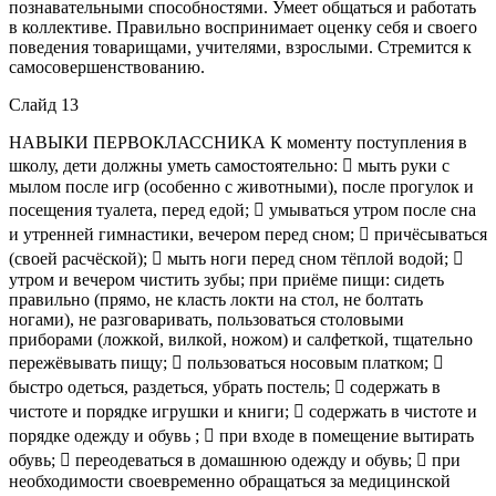
познавательными способностями. Умеет общаться и работать
в коллективе. Правильно воспринимает оценку себя и своего
поведения товарищами, учителями, взрослыми. Стремится к
самосовершенствованию.
Слайд 13
НАВЫКИ ПЕРВОКЛАССНИКА К моменту поступления в
школу, дети должны уметь самостоятельно:  мыть руки с
мылом после игр (особенно с животными), после прогулок и
посещения туалета, перед едой;  умываться утром после сна
и утренней гимнастики, вечером перед сном;  причёсываться
(своей расчёской);  мыть ноги перед сном тёплой водой; 
утром и вечером чистить зубы; при приёме пищи: сидеть
правильно (прямо, не класть локти на стол, не болтать
ногами), не разговаривать, пользоваться столовыми
приборами (ложкой, вилкой, ножом) и салфеткой, тщательно
пережёвывать пищу;  пользоваться носовым платком; 
быстро одеться, раздеться, убрать постель;  содержать в
чистоте и порядке игрушки и книги;  содержать в чистоте и
порядке одежду и обувь ;  при входе в помещение вытирать
обувь;  переодеваться в домашнюю одежду и обувь;  при
необходимости своевременно обращаться за медицинской