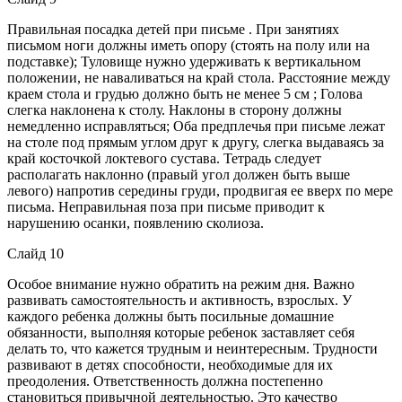
Правильная посадка детей при письме . При занятиях
письмом ноги должны иметь опору (стоять на полу или на
подставке); Туловище нужно удерживать к вертикальном
положении, не наваливаться на край стола. Расстояние между
краем стола и грудью должно быть не менее 5 см ; Голова
слегка наклонена к столу. Наклоны в сторону должны
немедленно исправляться; Оба предплечья при письме лежат
на столе под прямым углом друг к другу, слегка выдаваясь за
край косточкой локтевого сустава. Тетрадь следует
располагать наклонно (правый угол должен быть выше
левого) напротив середины груди, продвигая ее вверх по мере
письма. Неправильная поза при письме приводит к
нарушению осанки, появлению сколиоза.
Слайд 10
Особое внимание нужно обратить на режим дня. Важно
развивать самостоятельность и активность, взрослых. У
каждого ребенка должны быть посильные домашние
обязанности, выполняя которые ребенок заставляет себя
делать то, что кажется трудным и неинтересным. Трудности
развивают в детях способности, необходимые для их
преодоления. Ответственность должна постепенно
становиться привычной деятельностью. Это качество