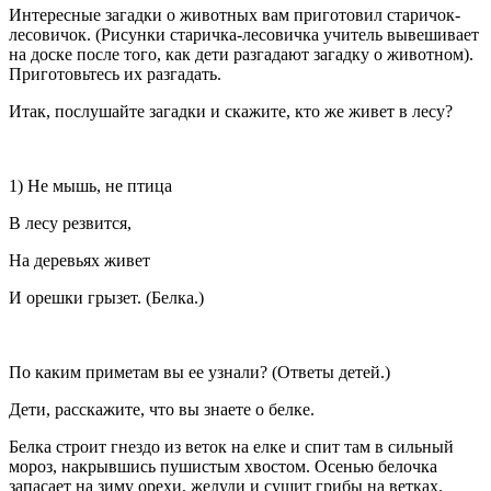
Интересные загадки о животных вам приготовил стари­чок-
лесовичок. (Рисунки старичка-лесовичка учитель вывешивает
на доске после того, как дети разгадают за­гадку о животном).
Приготовьтесь их разгадать.
Итак, послушайте загадки и скажите, кто же живет в лесу?
1) Не мышь, не птица
В лесу резвится,
На деревьях живет
И орешки грызет. (Белка.)
По каким приметам вы ее узнали? (Ответы детей.)
Дети, расскажите, что вы знаете о белке.
Белка строит гнездо из веток на елке и спит там в сильный
мороз, накрывшись пушистым хвостом. Осенью белочка
запасает на зиму орехи, желуди и сушит грибы на ветках.