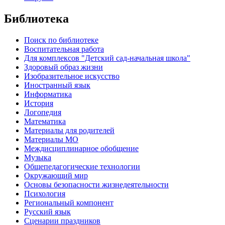
Библиотека
Поиск по библиотеке
Воспитательная работа
Для комплексов "Детский сад-начальная школа"
Здоровый образ жизни
Изобразительное искусство
Иностранный язык
Информатика
История
Логопедия
Математика
Материалы для родителей
Материалы МО
Междисциплинарное обобщение
Музыка
Общепедагогические технологии
Окружающий мир
Основы безопасности жизнедеятельности
Психология
Региональный компонент
Русский язык
Сценарии праздников