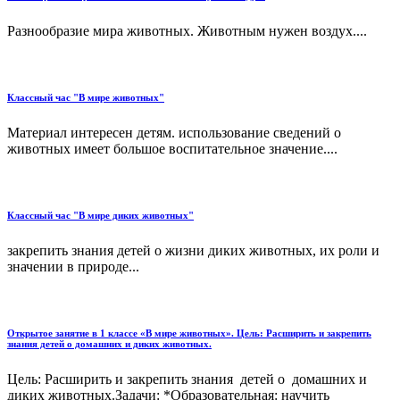
Разнообразие мира животных. Животным нужен воздух....
Классный час "В мире животных"
Материал интересен детям. использование сведений о
животных имеет большое воспитательное значение....
Классный час "В мире диких животных"
закрепить знания детей о жизни диких животных, их роли и
значении в природе...
Открытое занятие в 1 классе «В мире животных». Цель: Расширить и закрепить
знания детей о домашних и диких животных.
Цель: Расширить и закрепить знания детей о домашних и
диких животных.Задачи: *Образовательная: научить