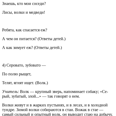
Знаешь, кто мои соседи?
Лисы, волки и медведи!
Ребята, как спасается еж?
А чем он питается? (Ответы детей.)
А как зимует еж? (Ответы детей.)
4) Серовато, зубовато —
По полю рыщет,
Телят, ягнят ищет. (Волк.)
Учитель:
Волк — крупный зверь, напоминает собаку; «Се­
рый, зубатый, злой...» — так говорят о нем.
Волки живут и в жарких пустынях, и в лесах, и в холодной
тун­дре. Зимой волки собираются в стаи. Вожак в стае —
самый силь­ный и опытный волк, он выводит стаю на добычу.