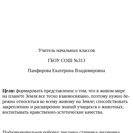
Учитель начальных классов
ГБОУ СОШ №313
Панфирова Екатерина Владимировна
Цели:
формировать представление о том, что в живом мире
на планете Земля все тесно взаимосвязано, поэтому нужно бе­
режно относиться ко всему живому на Земле; способствовать
закреплению и расширению знаний учащихся о животных;
вос­питывать нравственно-эстетические качества.
Подготовительная работа
:
рисунки старичка-лесовичка