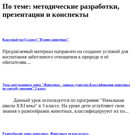
По теме: методические разработки,
презентации и конспекты
Классный час(1 класс) "В мире животных"
Предлагаемый материал направлен на создание условий для
воспитания заботливого отношения к природе и её
обитателям....
Урок окружающего мира "Животные - живык существа.Классификация животных
по способу питания" 3 класс
Данный урок используется по программе "Начальная
школа XXI века" в 3 классе. На уроке дети углубляют свои
знания о разнообразии животных, классифицирууют их по...
Разнообразие мира животных. Животным нужен воздух.