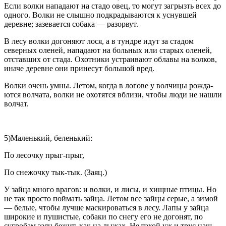
Если волки нападают на стадо овец, то могут загрызть всех до
одного. Вол­ки не слышно подкрадываются к уснувшей
деревне; зазевается собака — разорвут.
В лесу волки догоняют лося, а в тундре идут за стадом
северных оленей, нападают на больных или старых оленей,
отставших от ста­да. Охотники устраивают облавы на волков,
иначе деревне они принесут большой вред.
Волки очень умны. Летом, когда в логове у волчицы рожда­
ются волчата, волки не охотятся вблизи, чтобы люди не нашли
волчат.
5)Маленький, беленький:
По лесочку прыг-прыг,
По снежочку тык-тык. (Заяц.)
У зайца много врагов: и волки, и лисы, и хищные птицы. Но
не так просто поймать зайца. Летом все зайцы серые, а зимой
— белые, чтобы лучше маскироваться в лесу. Лапы у зайца
широ­кие и пушистые, собаки по снегу его не догонят, по
сугробам заяц бежит, как на лыжах. Не такой уж и трус наш