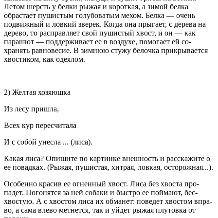
Летом шерсть у белки рыжая и короткая, а зимой белка
обраста­ет пушистым голубоватым мехом. Белка — очень
подвиж­ный и ловкий зверек. Когда она прыгает, с дерева на
де­рево, то расправляет свой пушистый хвост, и он — как
парашют — поддерживает ее в воздухе, помогает ей со­
хранять равновесие. В зимнюю стужу белочка прикрыва­ется
хвостиком, как одеялом.
2) Желтая хозяюшка
Из лесу пришла,
Всех кур пересчитала
И с собой унесла ... (лиса).
Какая лиса? Опишите по картинке внешность и расскажи­те о
ее повадках. (Рыжая, пушистая, хитрая, ловкая, осто­рожная...).
Особенно красив ее огненный хвост. Лиса без хвоста про­
падет. Погонятся за ней собаки и быстро ее поймают, бес­
хвостую. А с хвостом лиса их обманет: поведет хвостом впра­
во, а сама влево метнется, так и уйдет рыжая плутовка от