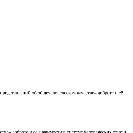
дставлений об общечеловеческом качестве– доброте и её
ве– доброте и её значимости в системе человеческих отнош...