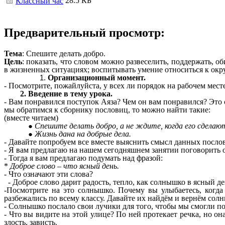
28.5 КБ
Классный час
Предварительный просмотр:
Тема
: Спешите делать добро.
Цель
: показать, что словом можно развеселить, поддержать, 
в жизненных ситуациях; воспитывать умение относиться к ок
Организационный момент.
- Посмотрите, пожайлуйста, у всех ли порядок на рабочем месте
2. Введение в тему урока.
- Вам понравился поступок Аяза? Чем он вам понравился? Это 
мы обратимся к сборнику пословиц, то можно найти такие:
(вместе читаем)
Спешите делать добро, а не ждите, когда его сделают 
Жизнь дана на добрые дела.
- Давайте попробуем все вместе выяснить смысл данных посло
- Я вам предлагаю на нашем сегодняшнем занятии поговорить 
- Тогда я вам предлагаю подумать над фразой:
*
Доброе слово – что ясный день.
- Что означают эти слова?
- Доброе слово дарит радость, тепло, как солнышко в ясный де
-Посмотрите на это солнышко. Почему вы улыбаетесь, когд
разбежались по всему классу. Давайте их найдём и вернём со
- Солнышко послало свои лучики для того, чтобы мы смогли поп
- Что вы видите на этой улице? По ней протекает речка, но он
злость, зависть.