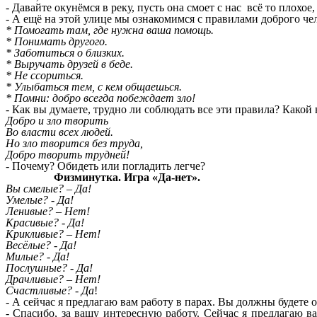
- Давайте окунёмся в реку, пусть она смоет с нас всё то плохое
- А ещё на этой улице мы ознакомимся с правилами доброго че
* Помогать там, где нужна ваша помощь.
* Понимать другого.
* Заботиться о близких.
* Выручать друзей в беде.
* Не ссориться.
* Улыбаться тем, с кем общаешься.
* Помни: добро всегда побеждает зло!
- Как вы думаете, трудно ли соблюдать все эти правила? Какой
Добро и зло творить
Во власти всех людей.
Но зло творится без труда,
Добро творить трудней!
- Почему? Обидеть или погладить легче?
Физминутка. Игра «Да-нет».
Вы смелые? – Да!
Умелые? - Да!
Ленивые? – Нет!
Красивые? - Да!
Крикливые? – Нет!
Весёлые? - Да!
Милые? - Да!
Послушные? - Да!
Драчливые? – Нет!
Счастливые? - Да
!
- А сейчас я предлагаю вам работу в парах. Вы должны будете 
- Спасибо, за вашу интересную работу. Сейчас я предлагаю в