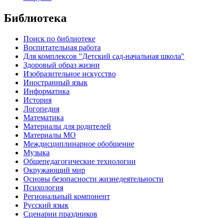
Библиотека
Поиск по библиотеке
Воспитательная работа
Для комплексов "Детский сад-начальная школа"
Здоровый образ жизни
Изобразительное искусство
Иностранный язык
Информатика
История
Логопедия
Математика
Материалы для родителей
Материалы МО
Междисциплинарное обобщение
Музыка
Общепедагогические технологии
Окружающий мир
Основы безопасности жизнедеятельности
Психология
Региональный компонент
Русский язык
Сценарии праздников