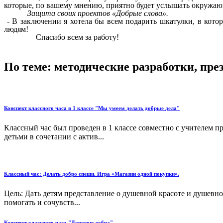
которые, по вашему мнению, приятно будет услышать окружающ
Защита своих проектов «Добрые слова».
- В заключении я хотела бы всем подарить шкатулки, в кот
людям!
Спасибо всем за работу!
По теме: методические разработки, пр
Конспект классного часа в 1 классе "Мы умеем делать добрые дела"
Классный час был проведен в 1 классе совместно с учителем п
детьми в сочетании с актив...
Классный час: Делать добро спеши. Игра «Магазин одной покупки».
Цель: Дать детям представление о душевной красоте и душевном
помогать и сочувств...
Конспект классного часа "Дорогою добра"