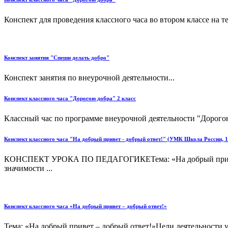
Конспект для проведения классного часа во втором классе на т
Конспект занятия "Спеши делать добро"
Конспект занятия по внеурочной деятельности...
Конспект классного часа "Дорогою добра" 2 класс
Классный час по программе внеурочной деятельности "Дорогою д
Конспект классного часа "На добрый привет - добрый ответ!" (УМК Школа России, 1
КОНСПЕКТ УРОКА ПО ПЕДАГОГИКЕТема: «На добрый привет – д
значимости ...
Конспект классного часа «На добрый привет – добрый ответ!»
Тема: «На добрый привет – добрый ответ!»Цели деятельности у