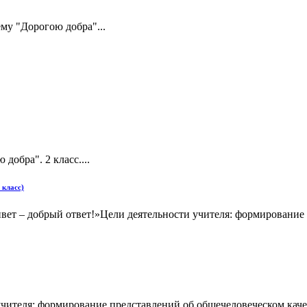
ему "Дорогою добра"...
обра". 2 класс....
 класс)
обрый ответ!»Цели деятельности учителя: формирование пре
чителя: формирование представлений об общечеловеческом качест