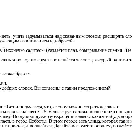
обидеть; учить задумываться над сказанным словом; расширять с
ружающим со вниманием и добротой.
. Тихонечко садитесь! (Раздаётся плач, обыгрывание сценки «Не 
очень хорошо, что среди вас нашёлся человек, который одними т
за вас другие.
виц.
о добрых словах. Вы согласны с таким предложением?
нь. Вот и получается, что, словом можно согреть человека.
а смотрите на него? У меня в руках тоже волшебное солнышко
лнышку. Но лучики нужно возвращать только с каким-нибудь доб
асть в город Доброты. В этом городе есть улица, которая так и
а не простая, а волшебная. Давайте все вместе встанем, возьмёмс