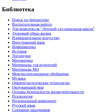
Библиотека
Поиск по библиотеке
Воспитательная работа
Для комплексов "Детский сад-начальная школа"
Здоровый образ жизни
Изобразительное искусство
Иностранный язык
Информатика
История
Логопедия
Математика
Материалы для родителей
Материалы МО
Междисциплинарное обобщение
Музыка
Общепедагогические технологии
Окружающий мир
Основы безопасности жизнедеятельности
Психология
Региональный компонент
Русский язык
Сценарии праздников