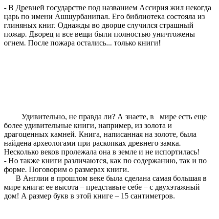
- В Древней государстве под названием Ассирия жил некогда
царь по имени Ашшурбанипал. Его библиотека состояла из
глиняных книг. Однажды во дворце случился страшный
пожар. Дворец и все вещи были полностью уничтожены
огнем. После пожара остались... только книги!
Удивительно, не правда ли? А знаете, в мире есть еще
более удивительные книги, например, из золота и
драгоценных камней. Книга, написанная на золоте, была
найдена археологами при раскопках древнего замка.
Несколько веков пролежала она в земле и не испортилась!
- Но также книги различаются, как по содержанию, так и по
форме. Поговорим о размерах книги.
В Англии в прошлом веке была сделана самая большая в
мире книга: ее высота – представьте себе – с двухэтажный
дом! А размер букв в этой книге – 15 сантиметров.