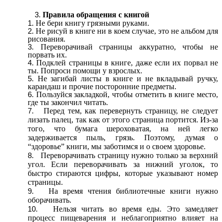
Правила обращения с книгой
Не бери книгу грязными руками.
Не рисуй в книге ни в коем случае, это не альбом для
рисования.
Переворачивай страницы аккуратно, чтобы не
порвать их.
Подклей страницы в книге, даже если их порвал не
ты. Попроси помощи у взрослых.
Не загибай листы в книге и не вкладывай ручку,
карандаш и прочие посторонние предметы.
Пользуйся закладкой, чтобы отметить в книге место,
где ты закончил читать.
Перед тем, как перевернуть страницу, не следует
лизать палец, так как от этого страница портится. Из-за
того, что бумага шероховатая, на ней легко
задерживается пыль, грязь. Поэтому, думая о
“здоровье” книги, мы заботимся и о своем здоровье.
Переворачивать страницу нужно только за верхний
угол. Если переворачивать за нижний уголок, то
быстро стираются цифры, которые указывают номер
страницы.
На время чтения библиотечные книги нужно
оборачивать.
Нельзя читать во время еды. Это замедляет
процесс пищеварения и неблагоприятно влияет на