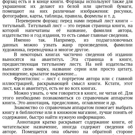
форзац есть и в конце книги. Форзацы используют также для
украшения: их делают из белой или цветной бумаги,
помещают на них различные изображения: рисунки,
фотографии, карты, таблицы, правила, формулы и т. д.
Перевернем форзац: перед нами первый лист книги –
титульный. Титульный лист
– это первая страница книги, на
которой напечатаны её название, фамилия автора,
издательство и год издания, то есть самые главные сведения.
Именно так. Например, из подзаголовочных
данных можно узнать жанр произведения, фамилии
художника, переводчика и многое другое.
В некоторых книгах частично сведения об издании
выносятся на авантитул
.
Эта страница в книге,
предшествующая титульному листу. На ней издательства
выносят свою марку, название серии или просто цитату,
посвящение, крылатое выражение...
Фронтиспис
– лист с портретом автора или с главной
иллюстрацией, раскрывающей смысл книги. Кстати, этот
лист, как и авантитул, есть не во всех книгах.
Можно узнать, о чем говорится в книге, не читая её. Для
этого необходимо познакомиться со справочным аппаратом
книги
.
Это аннотация
,
предисловие
,
оглавление
и др.
Знакомство со справочным аппаратом помогает выбрать
книгу в библиотеке или в книжном магазине, лучше понять её
содержание, быстро найти нужную информацию.
Аннотация
кратко раскрывает содержание книги, её
читательское назначение, иногда содержит сведения об
авторе. Помещается она обычно на обратной стороне