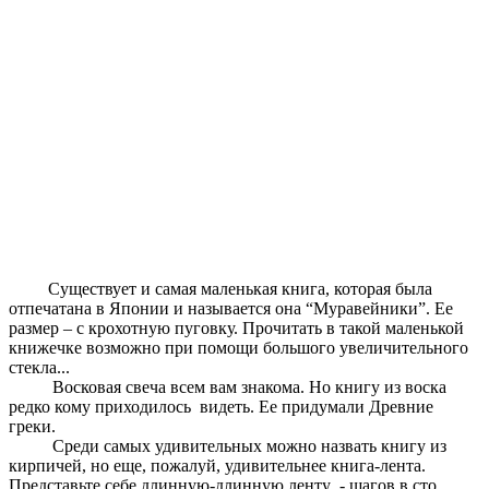
Существует и самая маленькая книга, которая была
отпечатана в Японии и называется она “Муравейники”. Ее
размер – с крохотную пуговку. Прочитать в такой маленькой
книжечке возможно при помощи большого увеличительного
стекла...
Восковая свеча всем вам знакома. Но книгу из воска
редко кому приходилось видеть. Ее придумали Древние
греки.
Среди самых удивительных можно назвать книгу из
кирпичей, но еще, пожалуй, удивительнее книга-лента.
Представьте себе длинную-длинную ленту - шагов в сто