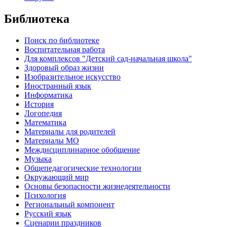
Библиотека
Поиск по библиотеке
Воспитательная работа
Для комплексов "Детский сад-начальная школа"
Здоровый образ жизни
Изобразительное искусство
Иностранный язык
Информатика
История
Логопедия
Математика
Материалы для родителей
Материалы МО
Междисциплинарное обобщение
Музыка
Общепедагогические технологии
Окружающий мир
Основы безопасности жизнедеятельности
Психология
Региональный компонент
Русский язык
Сценарии праздников