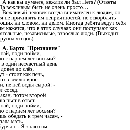
А как вы думаете, вежлив ли был Петя? (Ответы
 Да вежливым быть не очень просто…
Вежливый человек всегда внимателен к людям, он
ся не причинять им неприятностей, не оскорблять
щих ни словом, ни делом. Иногда ребята ведут себя
им кажется, что в этих случаях они поступают как
ятельные, независимые, взрослые люди. (Выходит
группа чтецов)
А. Барто "Признание"
най, поди пойми,
ло с парнем лет восьми?
 в один несчастный день
 довёл до слёз,
ут - стоит как пень,
то в землю врос.
и, не пей воды сырой! -
т сосед.
акан, потом второй
 пьёт в ответ.
най, поди пойми,
ло с парнем лет восьми?
шь обедать к трём часам, -
зала мать.
урчал: - Я знаю сам …