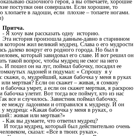
показываю сказочного героя, а вы отвечаете, хорошие
хие поступки они совершали. Если хорошие, то
о хлопаете в ладоши, если плохие – топаете ногами.
ы)
Притча.
- Я хочу вам рассказать одну историю.
Эта история произошла давным-давно в старинном
 в котором жил великий мудрец. Слава о его мудрости
ась далеко вокруг его родного города. Но был в
человек, который завидовал его славе. И вот решил он
ть такой вопрос, чтобы мудрец не смог на него
ь. И пошел он на луг, поймал бабочку, посадил ее
сомкнутых ладоней и подумал: « Спрошу я у
: скажи, о, мудрейший, какая бабочка у меня в руках
 или мертвая? Если он скажет – живая, я сомкну
 и бабочка умрет, а если он скажет мертвая, я раскрою
и бабочка улетит. Вот тогда все поймут, кто из нас
Так все и случилось. Завистник поймал бабочку,
 ее между ладонями и отправился к мудрецу. И он
 у мудреца: «Какая бабочка у меня в руках, о
ий:: живая или мертвая?»
- Как вы думаете, что ответил мудрец?
И тогда мудрец, который был действительно очень
еловеком, сказал: «Все в твоих руках».