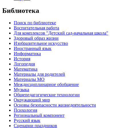
Библиотека
Поиск по библиотеке
Воспитательная работа
Для комплексов "Детский сад-начальная школа"
Здоровый образ жизни
Изобразительное искусство
Иностранный язык
Информатика
История
Логопедия
Математика
Материалы для родителей
Материалы МО
Междисциплинарное обобщение
Музыка
Общепедагогические технологии
Окружающий мир
Основы безопасности жизнедеятельности
Психология
Региональный компонент
Русский язык
Сценарии праздников