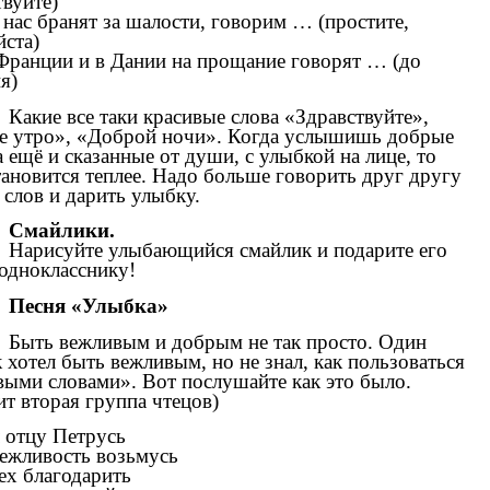
твуйте)
 нас бранят за шалости, говорим … (простите,
ста)
Франции и в Дании на прощание говорят … (до
я)
Какие все таки красивые слова «Здравствуйте»,
е утро», «Доброй ночи». Когда услышишь добрые
а ещё и сказанные от души, с улыбкой на лице, то
тановится теплее. Надо больше говорить друг другу
слов и дарить улыбку.
Смайлики.
Нарисуйте улыбающийся смайлик и подарите его
однокласснику!
Песня «Улыбка»
Быть вежливым и добрым не так просто. Один
 хотел быть вежливым, но не знал, как пользоваться
ыми словами». Вот послушайте как это было.
т вторая группа чтецов)
 отцу Петрусь
вежливость возьмусь
ех благодарить