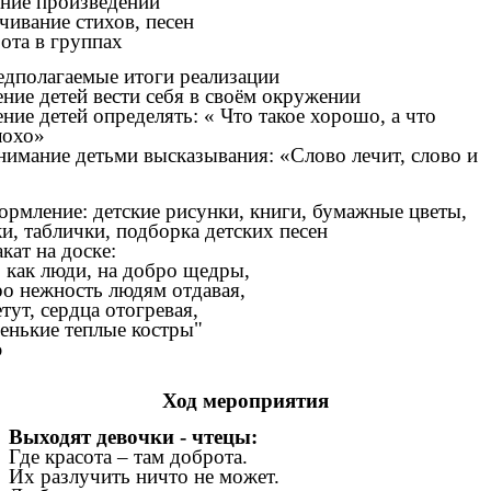
ние произведений
чивание стихов, песен
ота в группах
дполагаемые итоги реализации
ние детей вести себя в своём окружении
ние детей определять: « Что такое хорошо, а что
лохо»
имание детьми высказывания: «Слово лечит, слово и
рмление: детские рисунки, книги, бумажные цветы,
и, таблички, подборка детских песен
кат на доске:
 как люди, на добро щедры,
о нежность людям отдавая,
тут, сердца отогревая,
енькие теплые костры"
э
Ход мероприятия
Выходят девочки - чтецы:
Где красота – там доброта.
Их разлучить ничто не может.