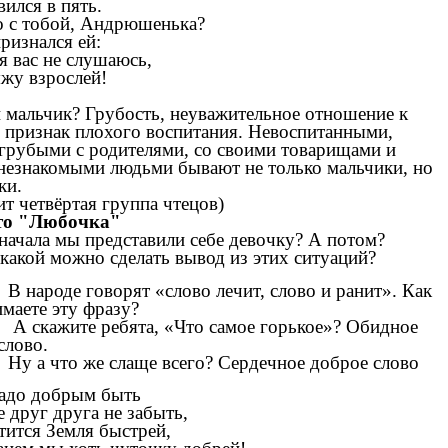
вился в пять.
о с тобой, Андрюшенька?
ризнался ей:
 я вас не слушаюсь,
жу взрослей!
 мальчик? Грубость, неуважительное отношение к
 признак плохого воспитания. Невоспитанными,
грубыми с родителями, со своими товарищами и
незнакомыми людьми бывают не только мальчики, но
ки.
т четвёртая группа чтецов)
то "Любочка"
начала мы представили себе девочку? А потом?
 какой можно сделать вывод из этих ситуаций?
В народе говорят «слово лечит, слово и ранит». Как
маете эту фразу?
А скажите ребята, «Что самое горькое»? Обидное
слово.
Ну а что же слаще всего? Сердечное доброе слово
надо добрым быть
е друг друга не забыть,
тится Земля быстрей,