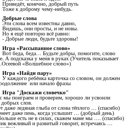
Приведёт, конечно, добрый путь
Тоже к доброму чему-нибудь.
Добрые слова
Эти слова всем известны давно,
Видишь, они просты, и не новы.
Но я ещё повторю всё равно:
- Добрые люди, будьте здоровы!
Игра «Рассыпанное слово»
Вот беда, беда… Будьте добры, помогите, слово
е. А подсказка у меня в руках (Учитель показывает
В.Осеевой «Волшебное слово»)
Игра «Найди пару»
У каждого ребёнка карточка со словом, он должен
продолжение или начало фразы
Игра "Доскажи словечко"
с мы поиграем и проверим, хорошо ли усвоили
 добрых слов.
ет даже ледяная глыба от слова тёплого … (спасибо)
енеет даже пень, когда услышит … (добрый день)
больше есть не в силах, скажем маме мы …. (спасибо)
ик вежливый и развитый говорит, встречаясь …