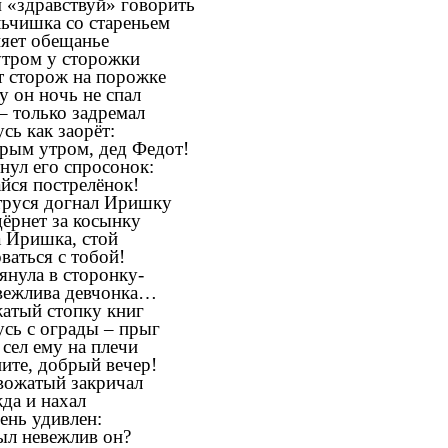
 «здравствуй» говорить
ьчишка со стареньем
яет обещанье
утром у сторожки
т сторож на порожке
у он ночь не спал
– только задремал
сь как заорёт:
рым утром, дед Федот!
нул его спросонок:
йся пострелёнок!
труся догнал Иришку
дёрнет за косынку
 Иришка, стой
ваться с тобой!
янула в сторонку-
 вежлива девчонка…
атый стопку книг
сь с ограды – прыг
 сел ему на плечи
ите, добрый вечер!
вожатый закричал
да и нахал
ень удивлен:
ыл невежлив он?