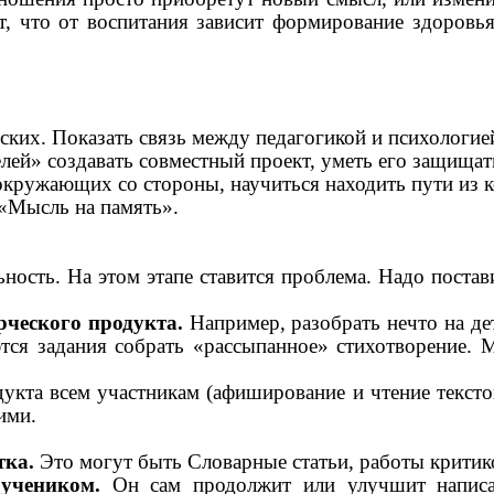
т, что от воспитания зависит формирование здоровь
ских. Показать связь между педагогикой и психологие
ей» создавать совместный проект, уметь его защищат
а окружающих со стороны, научиться находить пути из 
 «Мысль на память».
ость. На этом этапе ставится проблема. Надо постави
рческого продукта.
Например, разобрать нечто на дет
ются задания собрать «рассыпанное» стихотворение. 
кта всем участникам (афиширование и чтение текстов
ими.
тка.
Это могут быть Словарные статьи, работы критик
учеником.
Он сам продолжит или улучшит написан