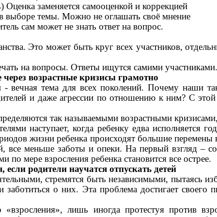
ь) Оценка заменяется самооценкой и коррекцией
 в выборе темы. Можно не оглашать своё мнение
тель сам может не знать ответ на вопрос.
нства. Это может быть круг всех участников, отдель
ечать на вопросы. Ответы ищутся самими участниками
 через возрастные кризисы грамотно
- вечная тема для всех поколений. Почему наши та
ителей и даже агрессии по отношению к ним? С этой
еделяются так называемыми возрастными кризисами, 
ями наступает, когда ребенку едва исполняется годик
риодов жизни ребенка происходят большие перемены в
ей, все меньше заботы и опеки. На первый взгляд – 
 по мере взросления ребенка становится все острее.
 если родители научатся отпускать детей
тельными, стремятся быть независимыми, пытаясь изба
 заботиться о них. Эта проблема достигает своего 
 «взросления», лишь иногда протестуя против взр