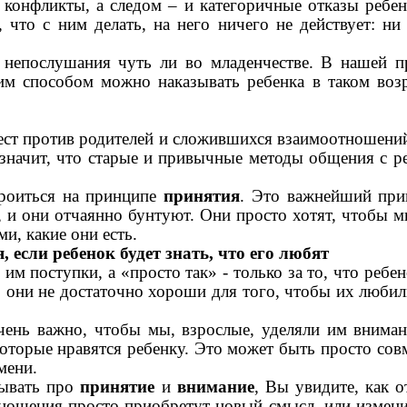
онфликты, а следом – и категоричные отказы ребен
, что с ним делать, на него ничего не действует: 
 непослушания чуть ли во младенчестве. В нашей п
м способом можно наказывать ребенка в таком возра
ест против родителей и сложившихся взаимоотношений 
значит, что старые и привычные методы общения с р
роиться на принципе
принятия
. Это важнейший прин
 и они отчаянно бунтуют. Они просто хотят, чтобы мы
и, какие они есть.
если ребенок будет знать, что его любят
м поступки, а «просто так» - только за то, что ребе
они не достаточно хороши для того, чтобы их любили. 
чень важно, чтобы мы, взрослые, уделяли им вниман
которые нравятся ребенку. Это может быть просто совм
мени.
бывать про
принятие
и
внимание
, Вы увидите, как 
шения просто приобретут новый смысл, или изменит