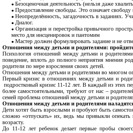
Безоценочная деятельность (нельзя даже хвалит
Предоставление свободы. Это означает свободу
Неопределённость, загадочность в заданиях. Учи
Диалог.
Организация и перестройка привычного простра
место для инсценировок и пантомим
Мастер должен формулировать задание и не отв
Отношения между детьми и родителями: пройдите
Психология отношений между детьми и родителями 
поведение, вплоть до полного неприятия мнения род
родители по мере взросления своих детей.
Отношения между детьми и родителями во многом опр
Первый кризис в отношениях между детьми и родител
подростковый кризис 11-12 лет. В каждый из этих пе
более самостоятельными, требуют от нас – родител
семей проблема отношений между детьми и родителями
Отношения между детьми и родителями наладятся,
Дети хотят быть взрослыми и пробуют быть самостоя
сложно «отпускать» их, ведь мы привыкли опекать и
возрасту.
До 11-12 лет ребенок делает первые пробы своего