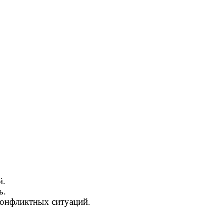
й.
ь.
конфликтных ситуаций.