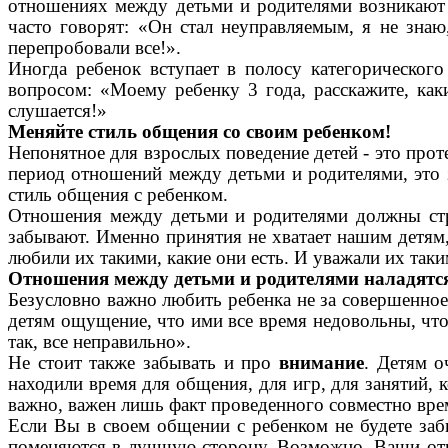
отношениях между детьми и родителями возникают к
часто говорят: «Он стал неуправляемым, я не знаю
перепробовали все!».
Иногда ребенок вступает в полосу категорического
вопросом: «Моему ребенку 3 года, расскажите, каки
слушается!»
Меняйте стиль общения со своим ребенком!
Непонятное для взрослых поведение детей - это прот
период отношений между детьми и родителями, это 
стиль общения с ребенком.
Отношения между детьми и родителями должны ст
забывают. Именно принятия не хватает нашим детям,
любили их такими, какие они есть. И уважали их таким
Отношения между детьми и родителями наладятся, 
Безусловно важно любить ребенка не за совершенное и
детям ощущение, что ими все время недовольны, что 
так, все неправильно».
Не стоит также забывать и про
внимание
. Детям о
находили время для общения, для игр, для занятий, 
важно, важен лишь факт проведенного совместно вре
Если Вы в своем общении с ребенком не будете за
поменяются в лучшую сторону. Возможно, Ваши отно