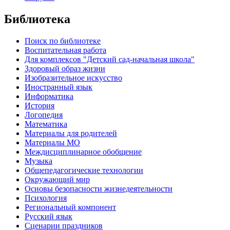
Библиотека
Поиск по библиотеке
Воспитательная работа
Для комплексов "Детский сад-начальная школа"
Здоровый образ жизни
Изобразительное искусство
Иностранный язык
Информатика
История
Логопедия
Математика
Материалы для родителей
Материалы МО
Междисциплинарное обобщение
Музыка
Общепедагогические технологии
Окружающий мир
Основы безопасности жизнедеятельности
Психология
Региональный компонент
Русский язык
Сценарии праздников