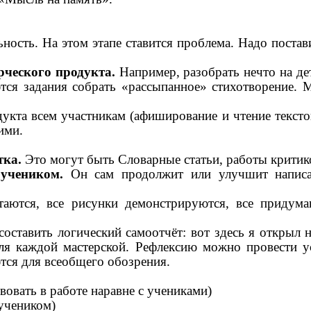
ость. На этом этапе ставится проблема. Надо постави
рческого продукта.
Например, разобрать нечто на дет
ются задания собрать «рассыпанное» стихотворение. 
кта всем участникам (афиширование и чтение текстов
ими.
тка.
Это могут быть Словарные статьи, работы критик
учеником.
Он сам продолжит или улучшит написан
аются, все рисунки демонстрируются, все придума
оставить логический самоотчёт: вот здесь я открыл 
ля каждой мастерской. Рефлексию можно провести ус
ся для всеобщего обозрения.
вовать в работе наравне с учениками)
учеником)