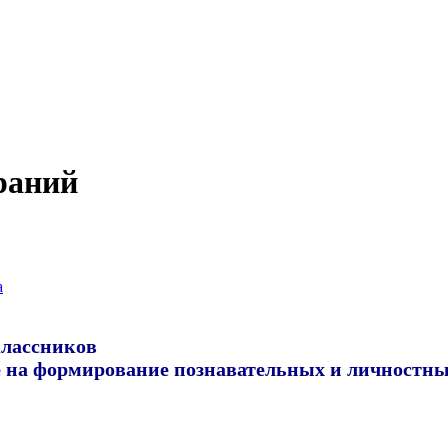
раний
а
классников
ие на формирование познавательных
и личностны