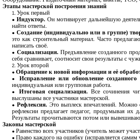
Этапы мастерской построения знаний
Урок первый
Индуктор.
Он мотивирует дальнейшую деятельн
найти ответы.
Создание (индивидуально или в группе) тво
это как строительный материал. Часто предлага
написать своё.
Социализация.
Предъявление созданного проду
себя сравнивает, соотносит свои результаты с чуж
Урок второй
Обращение к новой информации и её обрабо
Исправление или обновление созданного 
индивидуальная или групповая работа.
Итоговая социализация.
Все сочинения чит
выслушаны все участники мастерской.
Рефлексия.
Это выплеск впечатлений. Можно с
рефлексии предлагает педагог, продумывая их д
Результаты прочитываются потом или вывешивают
Законы мастерской
Равенство всех участников (учитель может участ
Право каждого на ошибку (исправляется самим 