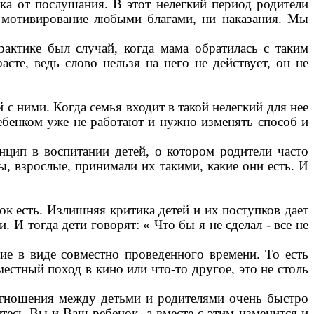
ка от послушания. В этот нелегкий период родители
ни мотивирование любыми благами, ни наказания. Мы
рактике был случай, когда мама обратилась с таким
сте, ведь слово нельзя на него не действует, он не
с ними. Когда семья входит в такой нелегкий для нее
ебенком уже не работают и нужно изменять способ и
цип в воспитании детей, о котором родители часто
, взрослые, принимали их такими, какие они есть. И
нок есть. Излишняя критика детей и их поступков дает
И тогда дети говорят: « Что бы я не сделал - все не
ие в виде совместно проведенного времени. То есть
естный поход в кино или что-то другое, это не столь
отношения между детьми и родителями очень быстро
есь Вы и Ваш ребенок, а вместе с этим изменится и