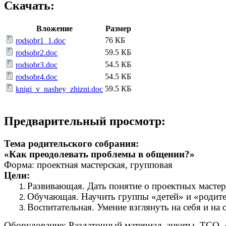
Скачать:
Вложение
Размер
76 КБ
rodsobr1_1.doc
59.5 КБ
rodsobr2.doc
54.5 КБ
rodsobr3.doc
54.5 КБ
rodsobr4.doc
59.5 КБ
knigi_v_nashey_zhizni.doc
Предварительный просмотр:
Тема родительского собрания:
«Как преодолевать проблемы в общении?»
Форма: проектная мастерская, групповая
Цели:
Развивающая. Дать понятие о проектных мастер
Обучающая. Научить группы «детей» и «родител
Воспитательная. Умение взглянуть на себя и н
Оборудование: Раздаточный материал, анкеты, ТСО,