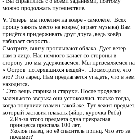
- Вы справились с о всеми заданиями, поэтому
можно продолжать путешествие.
V.
Теперь мы полетим на ковре - самолёте. Всех
прошу занять место на ковре.( играет музыка) Вам
придётся придерживать друг друга ,ведь ковёр
набирает скорость.
Смотрите, внизу проплывают облака. Дует ветер
нам в лицо. Нас немного качает со стороны в
сторону ,но мы удерживаемся. Мы приземляемся на
« Остров потерявшихся вещей». Посмотрите, что
это? Это ларец. Нам предлагается угадать, что в нем
находится.
1.Это вещь старика и старухи. После проделки
маленького зверька они успокоились только тогда,
когда получили взамен такой-же. Тут лежит предмет,
который заставил плакать.(яйцо, курочка Ряба)
2.Из-за этого предмета одна прекрасная
принцесса проспала 100 лет,
Уколов палец, но её спаситель принц. Что это за
предмет?