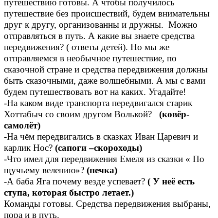
путешествию готовы. А чтобы получилось
путешествие без происшествий, будем внимательны
друг к другу, организованны и дружны. Можно
отправляться в путь. А какие вы знаете средства
передвижения? ( ответы детей). Но мы же
отправляемся в необычное путешествие, по
сказочной стране и средства передвижения должны
быть сказочными, даже волшебными. А мы с вами
будем путешествовать вот на каких. Угадайте!
-На каком виде транспорта передвигался старик
Хоттабыч со своим другом Волькой?
(ковёр-
самолёт)
-На чём передвигались в сказках Иван Царевич и
карлик Нос?
(сапоги –скороходы)
-Что имел для передвижения Емеля из сказки « По
щучьему велению»?
(печка)
-А баба Яга почему везде успевает?
( У неё есть
ступа, которая быстро летает.)
Команды готовы. Средства передвижения выбраны,
пора и в путь.