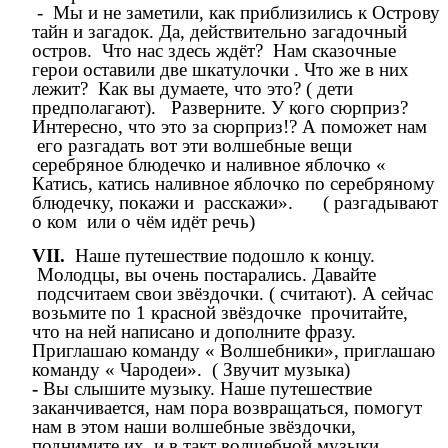
- Мы и не заметили, как приблизились к Острову
тайн и загадок. Да, действительно загадочный
остров. Что нас здесь ждёт? Нам сказочные
герои оставили две шкатулочки . Что же в них
лежит? Как вы думаете, что это? ( дети
предполагают). Разверните. У кого сюрприз?
Интересно, что это за сюрприз!? А поможет нам
его разгадать вот эти волшебные вещи
серебряное блюдечко и наливное яблочко «
Катись, катись наливное яблочко по серебряному
блюдечку, покажи и расскажи». ( разгадывают
о ком или о чём идёт речь)
VII.
Наше путешествие подошло к концу.
Молодцы, вы очень постарались. Давайте
подсчитаем свои звёздочки. ( считают). А сейчас
возьмите по 1 красной звёздочке прочитайте,
что на ней написано и дополните фразу.
Приглашаю команду « Волшебники», приглашаю
команду « Чародеи». ( Звучит музыка)
-
Вы слышите музыку. Наше путешествие
заканчивается, нам пора возвращаться, помогут
нам в этом наши волшебные звёздочки,
поднимите их и в такт волшебной музыки