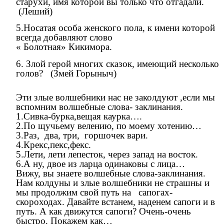
старухи, имя которой вы только что отгадали.
(Леший)
5.Носатая особа женского пола, к имени которой
всегда добавляют слово
« Болотная» Кикимора.
6. Злой герой многих сказок, имеющий несколько
голов? (Змей Горыныч)
Эти злые волшебники нас не заколдуют ,если мы
вспомним волшебные слова- заклинания.
1.Сивка-бурка,вещая каурка….
2.По щучьему велению, по моему хотению…
3.Раз, два, три, горшочек вари.
4.Крекс,пекс,фекс.
5.Лети, лети лепесток, через запад на восток.
6.А ну, двое из ларца одинаковы с лица…
Вижу, вы знаете волшебные слова-заклинания.
Нам колдуны и злые волшебники не страшны и
мы продолжим свой путь на сапогах-
скороходах. Давайте встанем, наденем сапоги и в
путь. А как движутся сапоги? Очень-очень
быстро. Покажем как…