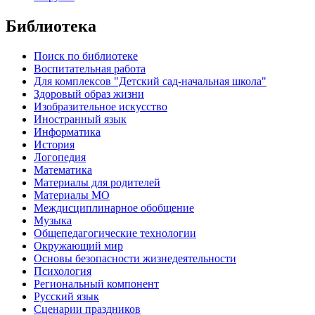
Библиотека
Поиск по библиотеке
Воспитательная работа
Для комплексов "Детский сад-начальная школа"
Здоровый образ жизни
Изобразительное искусство
Иностранный язык
Информатика
История
Логопедия
Математика
Материалы для родителей
Материалы МО
Междисциплинарное обобщение
Музыка
Общепедагогические технологии
Окружающий мир
Основы безопасности жизнедеятельности
Психология
Региональный компонент
Русский язык
Сценарии праздников