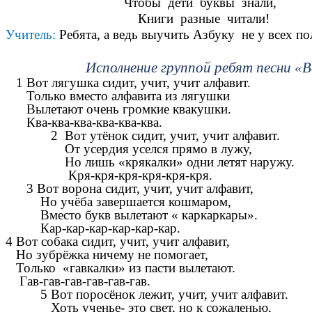
Чтобы дети буквы знали,
Книги разные читали!
Учитель:
Ребята, а ведь выучить Азбуку не у всех по
Исполнение группой ребят песни «
1 Вот лягушка сидит, учит, учит алфавит.
Только вместо алфавита из лягушки
Вылетают очень громкие квакушки.
Ква-ква-ква-ква-ква-ква.
2 Вот утёнок сидит, учит, учит алфавит.
От усердия уселся прямо в лужу,
Но лишь «крякалки» одни летят наружу.
Кря-кря-кря-кря-кря-кря.
3 Вот ворона сидит, учит, учит алфавит,
Но учёба завершается кошмаром,
Вместо букв вылетают « каркаркары».
Кар-кар-кар-кар-кар-кар.
4 Вот собака сидит, учит, учит алфавит,
Но зубрёжка ничему не помогает,
Только «гавкалки» из пасти вылетают.
Гав-гав-гав-гав-гав-гав.
5 Вот поросёнок лежит, учит, учит алфавит.
Хоть ученье- это свет, но к сожаленью,