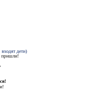
 входят дети)
 пришли!
,
ся!
и!