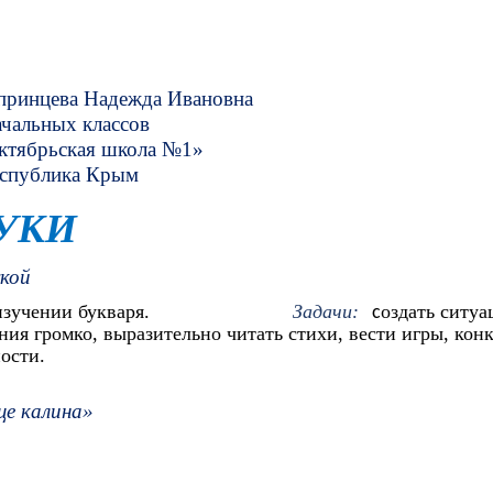
а Ивановна
лассов
кола №1»
Крым
БУКИ
укой
учении букваря.
Задачи:
оздать ситуа
с
ия громко, выразительно читать стихи, вести игры, конк
ости.
ще калина»