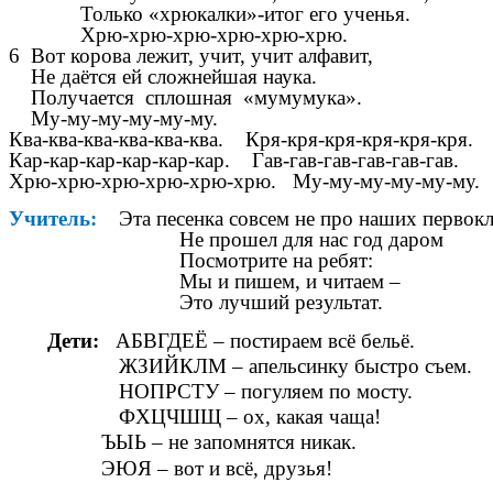
Только «хрюкалки»-итог его ученья.
Хрю-хрю-хрю-хрю-хрю-хрю.
6 Вот корова лежит, учит, учит алфавит,
Не даётся ей сложнейшая наука.
Получается сплошная «мумумука».
Му-му-му-му-му-му.
Ква-ква-ква-ква-ква-ква. Кря-кря-кря-кря-кря-кря.
Кар-кар-кар-кар-кар-кар. Гав-гав-гав-гав-гав-гав.
Хрю-хрю-хрю-хрю-хрю-хрю. Му-му-му-му-му-му.
Учитель:
Эта песенка совсем не про наших первок
Не прошел для нас год даром
Посмотрите на ребят:
Мы и пишем, и читаем –
Это лучший результат.
Дети:
АБВГДЕЁ – постираем всё бельё.
ЖЗИЙКЛМ – апельсинку быстро съем.
НОПРСТУ – погуляем по мосту.
ФХЦЧШЩ – ох, какая чаща!
ЪЫЬ – не запомнятся никак.
ЭЮЯ – вот и всё, друзья!