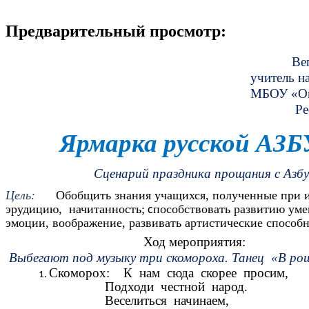
Предварительный просмотр:
Вепринцева Надежд
учитель начальных к
МБОУ «Октябрьская ш
Республика 
Ярмарка русской АЗ
Сценарий праздника прощания с Азб
Цель:
Обобщить знания учащихся, полученные при из
эрудицию, начитанность;
пособствовать развитию умен
с
эмоции, воображение, развивать артистические способн
Ход мероприятия:
Выбегают под музыку три скомороха. Танец «В ро
Скоморох: К нам сюда скорее просим,
Подходи честной народ.
Веселиться начинаем,