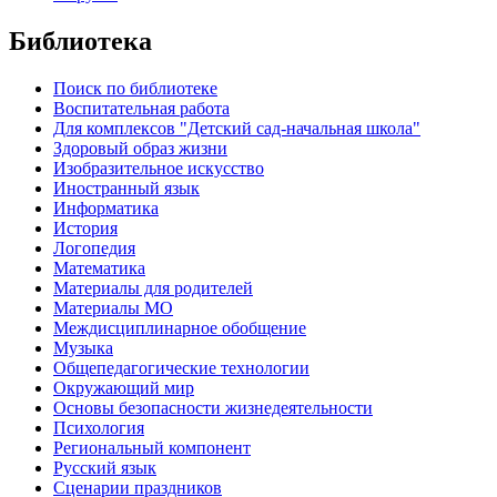
Библиотека
Поиск по библиотеке
Воспитательная работа
Для комплексов "Детский сад-начальная школа"
Здоровый образ жизни
Изобразительное искусство
Иностранный язык
Информатика
История
Логопедия
Математика
Материалы для родителей
Материалы МО
Междисциплинарное обобщение
Музыка
Общепедагогические технологии
Окружающий мир
Основы безопасности жизнедеятельности
Психология
Региональный компонент
Русский язык
Сценарии праздников