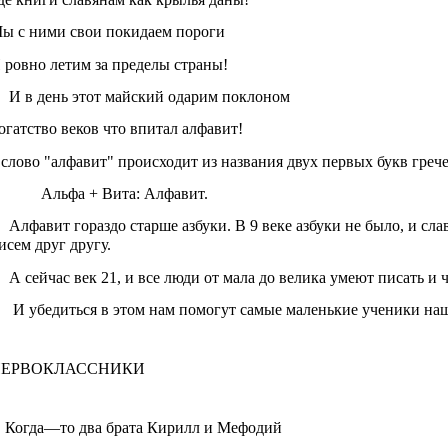
ы с ними свои покидаем пороги
 ровно летим за пределы страны!
И в день этот майский одарим поклоном
огатство веков что впитал алфавит!
слово "алфавит" происходит из названия двух первых букв грече
льфа + Вита: Алфавит.
Алфавит гораздо старше азбуки. В 9 веке азбуки не было, и сла
исем друг другу.
А сейчас век 21, и все люди от мала до велика умеют писать и ч
2
И убедиться в этом нам помогут самые маленькие ученики на
ПЕРВОКЛАССНИКИ
1
Когда—то два брата Кирилл и Мефодий