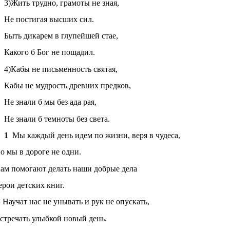
3)Жить трудно, грамоты не зная,
Не постигая высших сил.
Быть дикарем в глупейшей стае,
Какого б Бог не пощадил.
4)Кабы не письменность святая,
Кабы не мудрость древних предков,
Не знали б мы без ада рая,
Не знали б темноты без света.
1
Мы каждый день идем по жизни, веря в чудеса,
о мы в дороге не одни.
ам помогают делать наши добрые дела
ерои детских книг.
Научат нас не унывать и рук не опускать,
стречать улыбкой новый день.