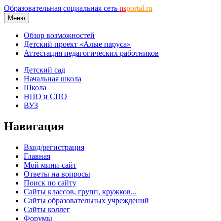
Образовательная социальная сеть
ns
portal.ru
Меню
Обзор возможностей
Детский проект «Алые паруса»
Аттестация педагогических работников
Детский сад
Начальная школа
Школа
НПО и СПО
ВУЗ
Навигация
Вход/регистрация
Главная
Мой мини-сайт
Ответы на вопросы
Поиск по сайту
Сайты классов, групп, кружков...
Сайты образовательных учреждений
Сайты коллег
Форумы