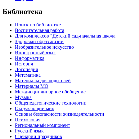
Библиотека
Поиск по библиотеке
Воспитательная работа
Для комплексов "Детский сад-начальная школа"
Здоровый образ жизни
Изобразительное искусство
Иностранный язык
Информатика
История
Логопедия
Математика
Материалы для родителей
Материалы МО
Междисциплинарное обобщение
Музыка
Общепедагогические технологии
Окружающий мир
Основы безопасности жизнедеятельности
Психология
Региональный компонент
Русский язык
Сценарии праздников