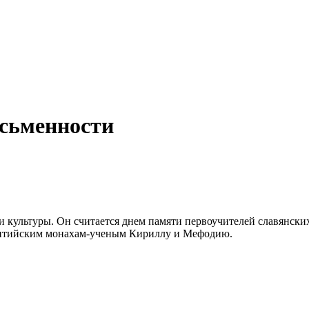
исьменности
 и культуры. Он считается днем памяти первоучителей славянск
зантийским монахам-ученым Кириллу и Мефодию.