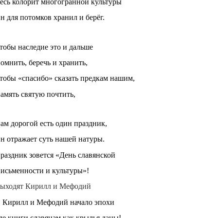
есь колорит многогранной культуры
н для потомков хранил и берёг.
тобы наследие это и дальше
омнить, беречь и хранить,
тобы «спасибо» сказать предкам нашим,
амять святую почтить,
ам дорогой есть один праздник,
н отражает суть нашей натуры.
раздник зовется «День славянской
исьменности и культуры»!
ыходят Кирилл и Мефодий
Кирилл и Мефодий начало эпохи
де книги славянам как крылья даны!