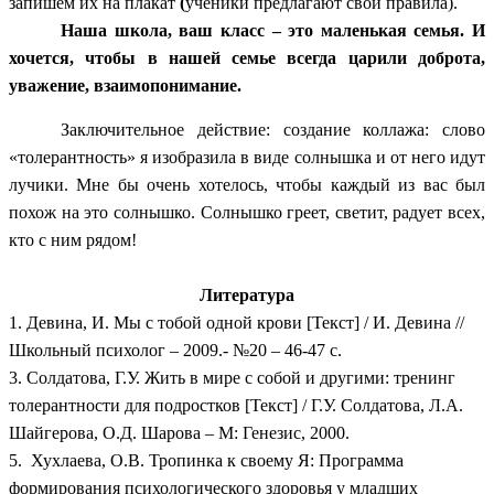
запишем их на плакат
(
ученики предлагают свои правила).
Наша школа, ваш класс – это маленькая семья. И
хочется, чтобы в нашей семье всегда царили доброта,
уважение, взаимопонимание.
Заключительное действие: создание коллажа: слово
«толерантность» я изобразила в виде солнышка и от него идут
лучики. Мне бы очень хотелось, чтобы каждый из вас был
похож на это солнышко. Солнышко греет, светит, радует всех,
кто с ним рядом!
Литература
1. Девина, И. Мы с тобой одной крови
[Текст] / И. Девина //
Школьный психолог – 2009.- №20 – 46-47 с.
3. Солдатова, Г.У. Жить в мире с собой и другими: тренинг
толерантности для подростков [Текст] / Г.У. Солдатова, Л.А.
Шайгерова, О.Д. Шарова – М: Генезис, 2000.
5. Хухлаева, О.В. Тропинка к своему Я: Программа
формирования психологического здоровья у младших