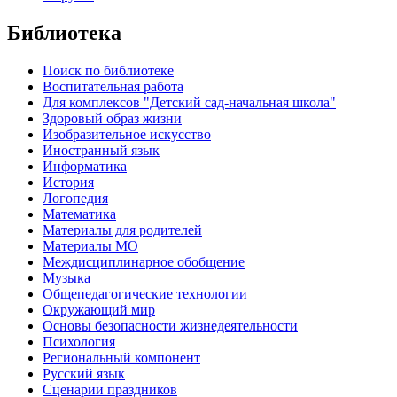
Библиотека
Поиск по библиотеке
Воспитательная работа
Для комплексов "Детский сад-начальная школа"
Здоровый образ жизни
Изобразительное искусство
Иностранный язык
Информатика
История
Логопедия
Математика
Материалы для родителей
Материалы МО
Междисциплинарное обобщение
Музыка
Общепедагогические технологии
Окружающий мир
Основы безопасности жизнедеятельности
Психология
Региональный компонент
Русский язык
Сценарии праздников