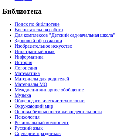
Библиотека
Поиск по библиотеке
Воспитательная работа
Для комплексов "Детский сад-начальная школа"
Здоровый образ жизни
Изобразительное искусство
Иностранный язык
Информатика
История
Логопедия
Математика
Материалы для родителей
Материалы МО
Междисциплинарное обобщение
Музыка
Общепедагогические технологии
Окружающий мир
Основы безопасности жизнедеятельности
Психология
Региональный компонент
Русский язык
Сценарии праздников