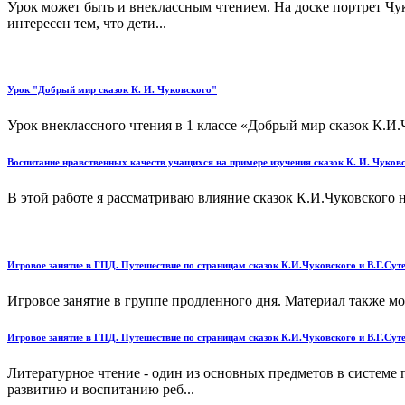
Урок может быть и внеклассным чтением. На доске портрет Чук
интересен тем, что дети...
Урок "Добрый мир сказок К. И. Чуковского"
Урок внеклассного чтения в 1 классе «Добрый мир сказок К.И.Ч
Воспитание нравственных качеств учащихся на примере изучения сказок К. И. Чуков
В этой работе я рассматриваю влияние сказок К.И.Чуковского н
Игровое занятие в ГПД. Путешествие по страницам сказок К.И.Чуковского и В.Г.Сут
Игровое занятие в группе продленного дня. Материал также мо
Игровое занятие в ГПД. Путешествие по страницам сказок К.И.Чуковского и В.Г.Сут
Литературное чтение - один из основных предметов в системе
развитию и воспитанию реб...