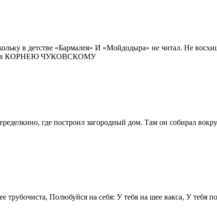
скольку в детстве «Бармалея» И «Мойдодыра» не читал. Не восх
рестов КОРНЕЮ ЧУКОВСКОМУ
ределкино, где построил загородный дом. Там он собирал вокруг
е трубочиста, Полюбуйся на себя: У тебя на шее вакса, У тебя п