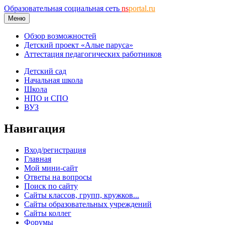
Образовательная социальная сеть
ns
portal.ru
Меню
Обзор возможностей
Детский проект «Алые паруса»
Аттестация педагогических работников
Детский сад
Начальная школа
Школа
НПО и СПО
ВУЗ
Навигация
Вход/регистрация
Главная
Мой мини-сайт
Ответы на вопросы
Поиск по сайту
Сайты классов, групп, кружков...
Сайты образовательных учреждений
Сайты коллег
Форумы