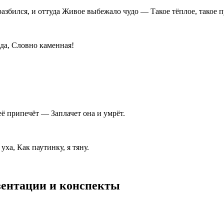
разбился, и оттуда Живое выбежало чудо — Такое тёплое, такое п
рда, Словно каменная!
её припечёт — Заплачет она и умрёт.
ха, Как паутинку, я тяну.
езентации и конспекты