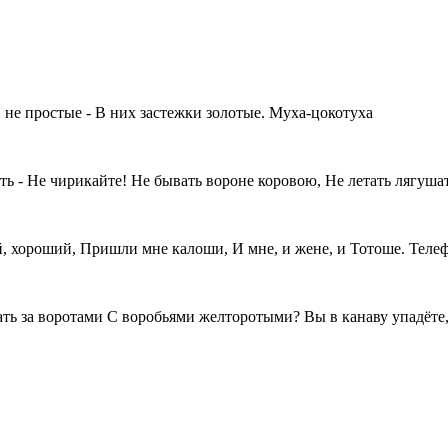
не простые - В них застежки золотые. Муха-цокотуха
ь - Не чирикайте! Не бывать вороне коровою, Не летать лягуша
, хороший, Пришли мне калоши, И мне, и жене, и Тотоше. Теле
гать за воротами С воробьями желторотыми? Вы в канаву упадёте,