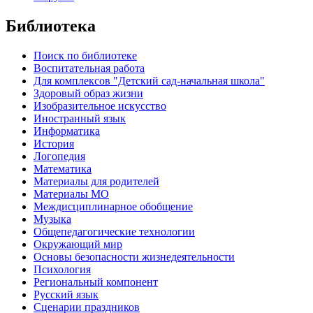
Библиотека
Поиск по библиотеке
Воспитательная работа
Для комплексов "Детский сад-начальная школа"
Здоровый образ жизни
Изобразительное искусство
Иностранный язык
Информатика
История
Логопедия
Математика
Материалы для родителей
Материалы МО
Междисциплинарное обобщение
Музыка
Общепедагогические технологии
Окружающий мир
Основы безопасности жизнедеятельности
Психология
Региональный компонент
Русский язык
Сценарии праздников