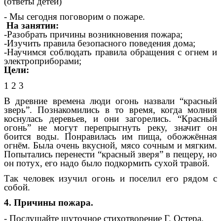
(ответы детей)
- Мы сегодня поговорим о пожаре.
На занятии:
-Разобрать причины возникновения пожара;
-Изучить правила безопасного поведения дома;
-Научимся соблюдать правила обращения с огнем и
электроприборами;
Цели:
1 2 3
В древние времена люди огонь назвали “красный
зверь”. Познакомились в то время, когда молния
коснулась деревьев, и они загорелись. “Красный
огонь” не могут перепрыгнуть реку, значит он
боится воды. Понравилась им пища, обожжённая
огнём. Была очень вкусной, мясо сочным и мягким.
Попытались перенести “красный зверя” в пещеру, но
он потух, его надо было подкормить сухой травой.
Так человек изучил огонь и поселил его рядом с
собой.
4. Причины пожара.
- Послушайте шуточное стихотворение Г. Остера.