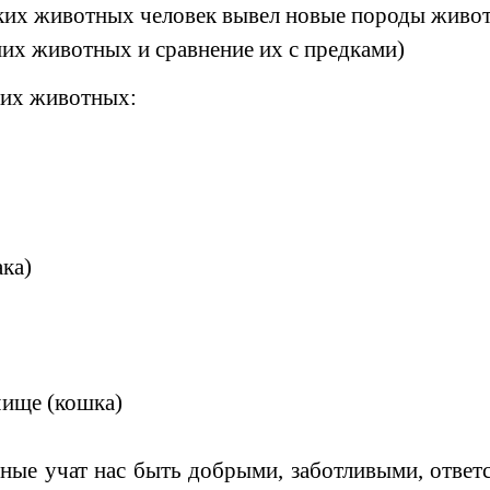
ких животных человек вывел новые породы живо
них животных и сравнение их с предками)
них животных:
ака)
чище (кошка)
ные учат нас быть добрыми, заботливыми, отве