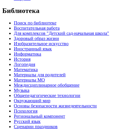
Библиотека
Поиск по библиотеке
Воспитательная работа
Для комплексов "Детский сад-начальная школа"
Здоровый образ жизни
Изобразительное искусство
Иностранный язык
Информатика
История
Логопедия
Математика
Материалы для родителей
Материалы МО
Междисциплинарное обобщение
Музыка
Общепедагогические технологии
Окружающий мир
Основы безопасности жизнедеятельности
Психология
Региональный компонент
Русский язык
Сценарии праздников