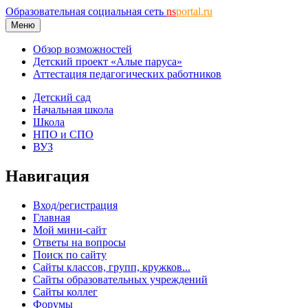
Образовательная социальная сеть
ns
portal.ru
Меню
Обзор возможностей
Детский проект «Алые паруса»
Аттестация педагогических работников
Детский сад
Начальная школа
Школа
НПО и СПО
ВУЗ
Навигация
Вход/регистрация
Главная
Мой мини-сайт
Ответы на вопросы
Поиск по сайту
Сайты классов, групп, кружков...
Сайты образовательных учреждений
Сайты коллег
Форумы