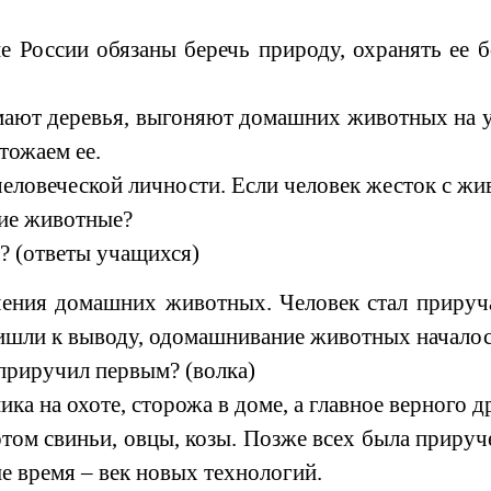
сии обязаны беречь природу, охранять ее бог
т деревья, выгоняют домашних животных на улиц
тожаем ее.
веческой личности. Если человек жесток с живот
ние животные?
? (ответы учащихся)
ния домашних животных. Человек стал прируча
ишли к выводу, одомашнивание животных началось
 приручил первым? (волка)
а на охоте, сторожа в доме, а главное верного др
ом свиньи, овцы, козы. Позже всех была прируче
ше время – век новых технологий.