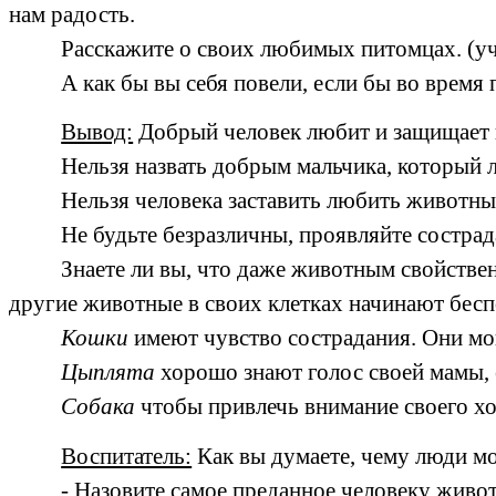
нам радость.
Расскажите о своих любимых питомцах. (у
А как бы вы себя повели, если бы во время
Вывод:
Добрый человек любит и защищает н
Нельзя назвать добрым мальчика, который лю
Нельзя человека заставить любить животны
Не будьте безразличны, проявляйте сострад
Знаете ли вы, что даже животным свойствен
другие животные в своих клетках начинают беспо
Кошки
имеют чувство сострадания. Они мог
Цыплята
хорошо знают голос своей мамы, 
Собака
чтобы привлечь внимание своего хоз
Воспитатель:
Как вы думаете, чему люди м
- Назовите самое преданное человеку живот