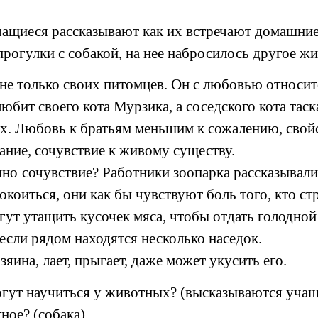
чащиеся рассказывают как их встречают домашние
 прогулки с собакой, на нее набросилось другое 
е только своих питомцев. Он с любовью относит
бит своего кота Мурзика, а соседского кота таска
х. Любовь к братьям меньшим к сожалению, свойс
ание, сочувствие к живому существу.
но сочувствие? Работники зоопарка рассказывали,
коиться, они как бы чувствуют боль того, кто стр
ут утащить кусочек мяса, чтобы отдать голодной
если рядом находятся несколько наседок.
яина, лает, прыгает, даже может укусить его.
огут научиться у животных? (высказываются учащ
ное? (собака)