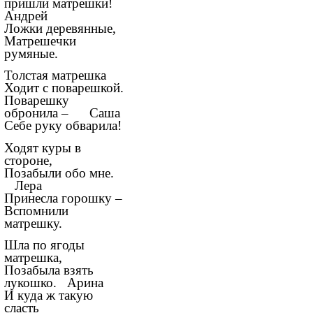
пришли матрешки!
Андрей
Ложки деревянные,
Матрешечки
румяные.
Толстая матрешка
Ходит с поварешкой.
Поварешку
обронила – Саша
Себе руку обварила!
Ходят куры в
стороне,
Позабыли обо мне.
Лера
Принесла горошку –
Вспомнили
матрешку.
Шла по ягоды
матрешка,
Позабыла взять
лукошко. Арина
И куда ж такую
сласть