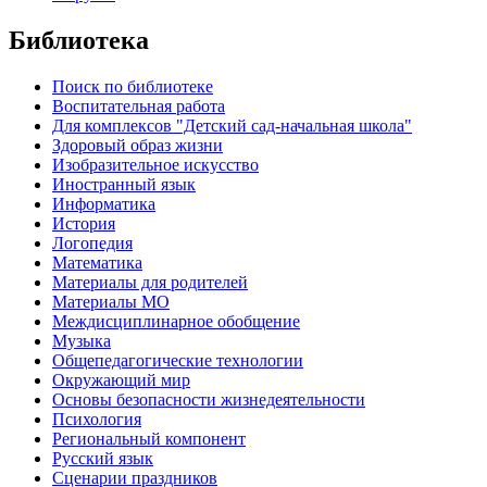
Библиотека
Поиск по библиотеке
Воспитательная работа
Для комплексов "Детский сад-начальная школа"
Здоровый образ жизни
Изобразительное искусство
Иностранный язык
Информатика
История
Логопедия
Математика
Материалы для родителей
Материалы МО
Междисциплинарное обобщение
Музыка
Общепедагогические технологии
Окружающий мир
Основы безопасности жизнедеятельности
Психология
Региональный компонент
Русский язык
Сценарии праздников