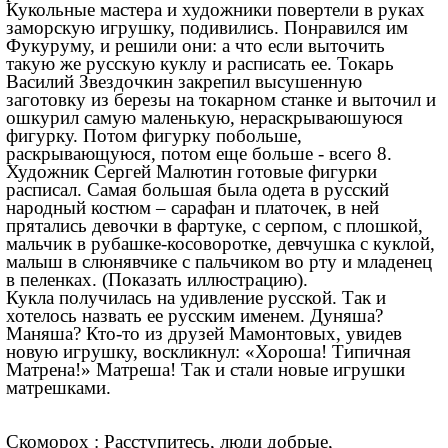
Кукольные мастера и художники повертели в руках
заморскую игрушку, подивились. Понравился им
Фукуруму, и решили они: а что если выточить
такую же русскую куклу и расписать ее. Токарь
Василий Звездочкин закрепил высушенную
заготовку из березы на токарном станке и выточил и
ошкурил самую маленькую, нераскрываюшуюся
фигурку. Потом фигурку побольше,
раскрывающуюся, потом еще больше - всего 8.
Художник Сергей Малютин готовые фигурки
расписал. Самая большая была одета в русский
народный костюм – сарафан и платочек, в ней
прятались девочки в фартуке, с серпом, с плошкой,
мальчик в рубашке-косоворотке, девчушка с куклой,
малыш в слюнявчике с пальчиком во рту и младенец
в пеленках. (Показать иллюстрацию).
Кукла получилась на удивление русской. Так и
хотелось назвать ее русским именем. Дуняша?
Маняша? Кто-то из друзей Мамонтовых, увидев
новую игрушку, воскликнул: «Хороша! Типичная
Матрена!» Матреша! Так и стали новые игрушки
матрешками.
Скоморох : Расступитесь, люди добрые,