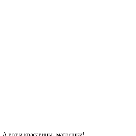
А вот и красавицы- матрёшки!