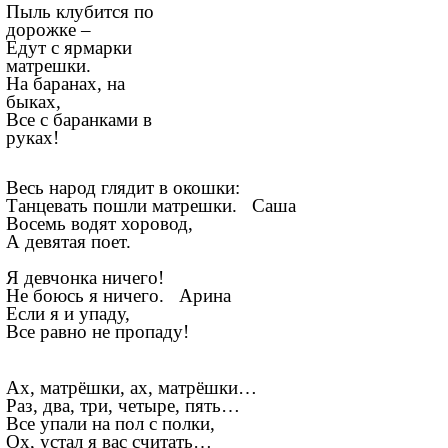
Пыль клубится по
дорожке –
Едут с ярмарки
матрешки.
На баранах, на
быках,
Все с баранками в
руках!
Весь народ глядит в окошки:
Танцевать пошли матрешки. Саша
Восемь водят хоровод,
А девятая поет.
Я девчонка ничего!
Не боюсь я ничего. Арина
Если я и упаду,
Все равно не пропаду!
Ах, матрёшки, ах, матрёшки…
Раз, два, три, четыре, пять…
Все упали на пол с полки,
Ох, устал я вас считать…