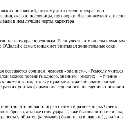
скольких поколений, поэтому дети имели прекрасную
ания, сказки, пословицы, поговорки, благопожелания, песни
тывали в нем лучшие черты характера
огли назвать красноречивым. Если учесть, что он слыл «умным
что О'Далай с самых юных лет впитывал живительные соки
освещается солнцем, человек - знанием», «Ремеслу учиться
Силой можно победить одного, знанием - многих», «Учение -
ась также и в том, что все нужные для жизни знания юный
, кратких устных формул повседневного поведения - пословиц.
нятно, что он часто играл с ними в разные игры. Очень
ость броска, а также силу удара. Также бытовали такие игры,
транены у ойратов (калмыков) были игра в шашки ( девә ) и в