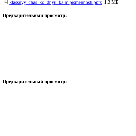
1.3 МБ
klassnyy_chas_ko_dnyu_kalm.pismennosti.pptx
Предварительный просмотр:
Предварительный просмотр: