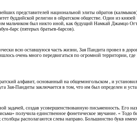
редставителей национальной элиты ойратов (калмыков). отп
ритет буддийской религии в ойратском обществе. Один из князей 
 Этим мальчиком был никто иной, как будущий Намкай Джамцо Ог
бун-барс (пятерых братьев-барсов).
 всю оставшуюся часть жизни, Зая Пандита провел в дороге, 
шлось очень много передвигаться по огромной территории, где
кий алфавит, основанный на общемонгольском , и установил 
а Зая-Пандиты заключается в том, что им был определен и уст
й задачей, создав усовершенствованную письменность. Его назва
исьма» получила единственное фонетическое звучание. « Тодо би
; столбцы располагаются слева направо. Большинство букв имеют