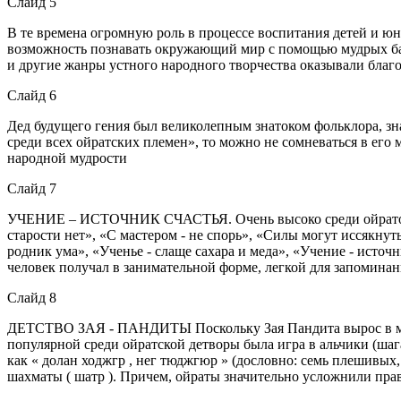
Слайд 5
В те времена огромную роль в процессе воспитания детей и юн
возможность познавать окружающий мир с помощью мудрых бабу
и другие жанры устного народного творчества оказывали благ
Слайд 6
Дед будущего гения был великолепным знатоком фольклора, зна
среди всех ойратских племен», то можно не сомневаться в его
народной мудрости
Слайд 7
УЧЕНИЕ – ИСТОЧНИК СЧАСТЬЯ. Очень высоко среди ойратов це
старости нет», «С мастером - не спорь», «Силы могут иссякнут
родник ума», «Ученье - слаще сахара и меда», «Учение - источ
человек получал в занимательной форме, легкой для запоминан
Слайд 8
ДЕТСТВО ЗАЯ - ПАНДИТЫ Поскольку Зая Пандита вырос в много
популярной среди ойратской детворы была игра в альчики (шага
как « долан ходжгр , нег тюджгюр » (дословно: семь плешивых,
шахматы ( шатр ). Причем, ойраты значительно усложнили пра