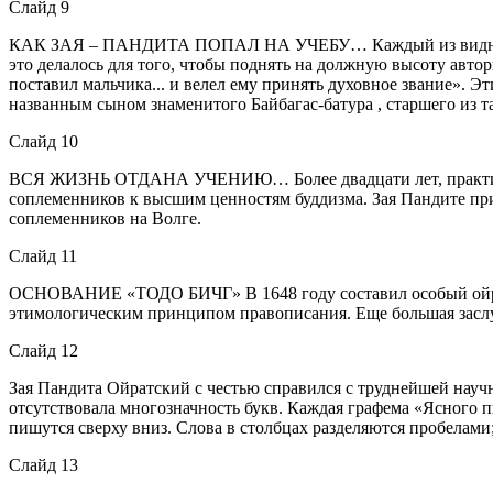
Слайд 9
КАК ЗАЯ – ПАНДИТА ПОПАЛ НА УЧЕБУ… Каждый из виднейших п
это делалось для того, чтобы поднять на должную высоту авто
поставил мальчика... и велел ему принять духовное звание».
названным сыном знаменитого Байбагас-батура , старшего из та
Слайд 10
ВСЯ ЖИЗНЬ ОТДАНА УЧЕНИЮ… Более двадцати лет, практически
соплеменников к высшим ценностям буддизма. Зая Пандите при
соплеменников на Волге.
Слайд 11
ОСНОВАНИЕ «ТОДО БИЧГ» В 1648 году составил особый ойратс
этимологическим принципом правописания. Еще большая заслуг
Слайд 12
Зая Пандита Ойратский с честью справился с труднейшей научно
отсутствовала многозначность букв. Каждая графема «Ясного п
пишутся сверху вниз. Слова в столбцах разделяются пробелами
Слайд 13