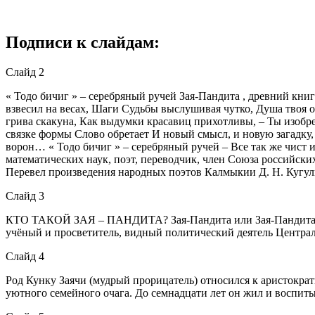
Подписи к слайдам:
Слайд 2
« Тодо бичиг » – серебряный ручей Зая-Пандита , древний кн
взвесил на весах, Шаги Судьбы выслушивая чутко, Душа твоя ор
грива скакуна, Как выдумки красавиц прихотливы, – Ты изобр
связке формы Слово обретает И новый смысл, и новую загадку,
ворон… « Тодо бичиг » – серебряный ручей – Все так же чист
математических наук, поэт, переводчик, член Союза российских
Перевел произведения народных поэтов Калмыкии Д. Н. Кугульти
Слайд 3
КТО ТАКОЙ ЗАЯ – ПАНДИТА? Зая-Пандита или Зая-Пандита Намкх
учёный и просветитель, видный политический деятель Центра
Слайд 4
Род Кунку Заячи (мудрый прорицатель) относился к аристократ
уютного семейного очага. До семнадцати лет он жил и воспиты