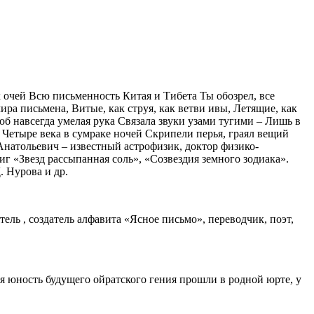
 очей Всю письменность Китая и Тибета Ты обозрел, все
ра письмена, Витые, как струя, как ветви ивы, Летящие, как
б навсегда умелая рука Связала звуки узами тугими – Лишь в
! Четыре века в сумраке ночей Скрипели перья, граял вещий
Анатольевич – известный астрофизик, доктор физико-
иг «Звезд рассыпанная соль», «Созвездия земного зодиака».
. Нурова и др.
ь , создатель алфавита «Ясное письмо», переводчик, поэт,
яя юность будущего ойратского гения прошли в родной юрте, у