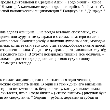
 народы Центральной и Средней Азии. « Тодо бичиг » (ясное
 " Джангар ", калмыцкие версии древнеиндийской "Рамаяны",
ийской канонической энциклопедии " Ганджур " и " Данджур "
ила вдовая женщина. Она всегда вставала спозаранку, как
риметили хурульные хувараки и с согласия матери взяли в
рошло время. Окончив учебу и получив духовный сан, молодой
еперь, когда ее сын вернулся, став высокообразованным ламой,
возвращении сына. Среди же хувараков , отправлявших службу,
же родного сына! В хуруле воцарилась тишина, все молчали. –
целовать – донести до родного лица свою сухую слюну, –
 Калмыцкая легенда
 создать алфавит, среди них отыскался один человек,
е можно срисовать знаки. В один из таких дней его внимание
создании письменности: белую овчину, которую выделывала
считается, что в « тодо бичиг » («ясное письмо») рисунок букв
нгом сверху вниз. * Эдринг – рубель, деревянная зубчатая