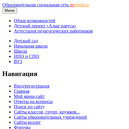
Образовательная социальная сеть
ns
portal.ru
Меню
Обзор возможностей
Детский проект «Алые паруса»
Аттестация педагогических работников
Детский сад
Начальная школа
Школа
НПО и СПО
ВУЗ
Навигация
Вход/регистрация
Главная
Мой мини-сайт
Ответы на вопросы
Поиск по сайту
Сайты классов, групп, кружков...
Сайты образовательных учреждений
Сайты коллег
Форумы