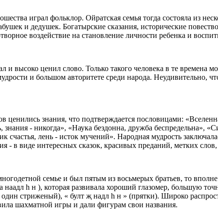
ошества играл фольклор. Ойратская семья тогда состояла из не
шек и дедушек. Богатырские сказания, исторические повествов
отворное воздействие на становление личности ребенка и воспи
л и высоко ценил слово. Только такого человека в те времена м
 мудрости и большом авторитете среди народа. Неудивительно, 
нились знания, что подтверждается пословицами: «Вселенная 
ь, знания - никогда», «Наука бездонна, дружба беспредельна», «
ник счастья, лень - исток мучений». Народная мудрость заключал
ия - в виде интересных сказок, красивых преданий, метких слов
детной семье и был пятым из восьмерых братьев, то вполне по
 наадл h н ), которая развивала хороший глазомер, большую точн
 один стриженый), « булт җ надл h н » (прятки). Широко распрос
вила шахматной игры и дали фигурам свои названия.