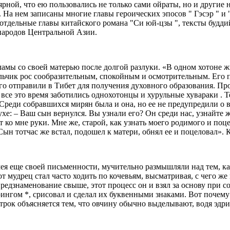
ярной, что ею пользовались не только сами ойраты, но и другие
 На нем записаны многие главы героических эпосов " Гэсэр " и
 отдельные главы китайского романа "Си юй-цзы ", тексты будд
народов Центральной Азии.
ламы со своей матерью после долгой разлуки. «В одном хотоне ж
льчик рос сообразительным, спокойным и осмотрительным. Его п
его отправили в Тибет для получения духовного образования. П
 все это время заботились однохотонцы и хурульные хувараки . Т
 Среди собравшихся мирян была и она, но ее не предупредили о 
ухе: – Ваш сын вернулся. Вы узнали его? Он среди нас, узнайте 
ет ко мне руки. Мне же, старой, как узнать моего родимого и по
Сын тотчас же встал, подошел к матери, обнял ее и поцеловал».
ея еще своей письменности, мучительно размышляли над тем, как
от мудрец стал часто ходить по кочевьям, высматривая, с чего ж
редзнаменование свыше, этот процесс он и взял за основу при 
рингом *, срисовал и сделал их буквенными знаками. Вот почему 
строк объясняется тем, что овчину обычно выделывают, водя эдри