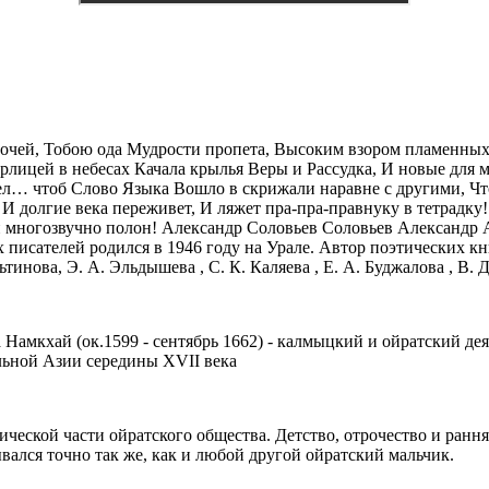
игочей, Тобою ода Мудрости пропета, Высоким взором пламенных
лицей в небесах Качала крылья Веры и Рассудка, И новые для ми
ел… чтоб Слово Языка Вошло в скрижали наравне с другими, Что
 И долгие века переживет, И ляжет пра-пра-правнуку в тетрадку
 и многозвучно полон! Александр Соловьев Соловьев Александр 
 писателей родился в 1946 году на Урале. Автор поэтических кн
нова, Э. А. Эльдышева , С. К. Каляева , Е. А. Буджалова , В. Д
ай (ок.1599 - сентябрь 1662) - калмыцкий и ойратский деятел
льной Азии середины XVII века
ической части ойратского общества. Детство, отрочество и ранн
вался точно так же, как и любой другой ойратский мальчик.