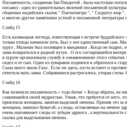
Письменность, созданная Зая Пандитой , была настолько попул
письмо) - одно из удивительных явлений письменной культуры.
сборники индийских сказок " Панчатантра ", " Сидциту кюр ",
и многие другие памятники устной и письменной литературы 
Слайд 15
Есть калмыцкая легенда, повествующая о встрече буддийского 
только птицы начинали петь. Был у нее единственный сын. Ма
хурул . Мальчик был посвящен в манджики . Когда он подрос, 
лама возвратился в родной нутук . О его состарившейся матери
в хуруле организовали службу в ознаменование этого события.
сидел и ее сын. Один из хувараков поднялся и обратился к стар
Сына моего звали Гаха . Если он здесь, пусть встанет и протян
ответила мать ламы. Собравшиеся растрогались, утирая слезы. 
Слайд 16
Как возникла письменность « тодо бичиг » Когда ойраты, не им
славившийся своей мудростью. Узнав, что требуется от него, эт
привлекла женщина, занятая выделкой овчины. Приняв это за п
женщи­на, заменил бумагой, а следы, оставляемые на овчине эд
очень напоминает следы от зубцов эдринга , а вертикальность 
скалка для выделывания овчины .