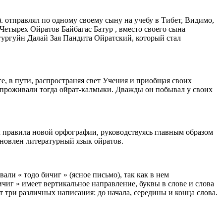
равлял по одному своему сыну на учебу в Тибет, Видимо,
Четырех Ойратов Байбагас Батур , вместо своего сына
тургуйн Далай Зая Пандита Ойратский, который стал
в пути, распространяя свет Учения и приобщая своих
 проживали тогда ойрат-калмыки. Дважды он побывал у своих
правила новой орфографии, руководствуясь главным образом
ановлен литературный язык ойратов.
ли « тодо бичиг » (ясное письмо), так как в нем
чиг » имеет вертикальное направление, буквы в слове и слова
 три различных написания: до начала, середины и конца слова.