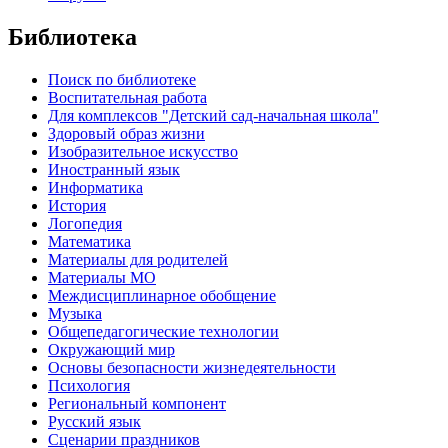
Библиотека
Поиск по библиотеке
Воспитательная работа
Для комплексов "Детский сад-начальная школа"
Здоровый образ жизни
Изобразительное искусство
Иностранный язык
Информатика
История
Логопедия
Математика
Материалы для родителей
Материалы МО
Междисциплинарное обобщение
Музыка
Общепедагогические технологии
Окружающий мир
Основы безопасности жизнедеятельности
Психология
Региональный компонент
Русский язык
Сценарии праздников