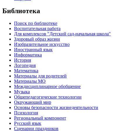
Библиотека
Поиск по библиотеке
Воспитательная работа
Для комплексов "Детский сад-начальная школа"
Здоровый образ жизни
Изобразительное искусство
Иностранный язык
Информатика
История
Логопедия
Математика
Материалы для родителей
Материалы МО
Междисциплинарное обобщение
Музыка
Общепедагогические технологии
Окружающий мир
Основы безопасности жизнедеятельности
Психология
Региональный компонент
Русский язык
Сценарии праздников