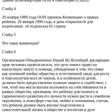
Здание штаб-квартиры ООН в Нью-Йорке (США).
Слайд 4
20 ноября 1989 года ООН приняла Конвенцию о правах
ребенка. 26 января 1990 года, в день открытия её для
подписания , её подписала 61 страна.
Слайд 5
Что такое конвенция?
Слайд 6
Организация Объединенных Наций Во Всеобщей декларации
прав человека провозгласила, что дети имеют право на
наилучшую заботу и помощь, убежденные в том, что семье
как основной ячейке общества и естественной среде для роста
и благополучия всех её членов, и в особенности детей,
должны быть предоставлены нужные защита и содействие, с
тем, чтоб она могла вполне возложить на себя обязанности в
рамках общества, признавая, что ребенку для полного и
гармоничного развития его личности нужно расти в семейном
окружении, в атмосфере счастья, любви и понимания, считая,
что ребенок должен быть вполне подготовлен к
самостоятельной жизни в обществе и воспитан в духе