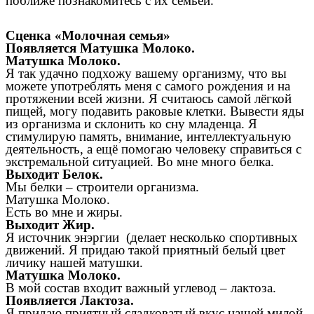
поближе познакомитесь с их семьёй.
Сценка «Молочная семья»
Появляется Матушка Молоко.
Матушка Молоко.
Я так удачно подхожу вашему организму, что вы
можете употреблять меня с самого рождения и на
протяжении всей жизни. Я считаюсь самой лёгкой
пищей, могу подавить раковые клетки. Вывести яды
из организма и склонить ко сну младенца. Я
стимулирую память, внимание, интеллектуальную
деятельность, а ещё помогаю человеку справиться с
экстремальной ситуацией. Во мне много белка.
Выходит Белок.
Мы белки – строители организма.
Матушка Молоко.
Есть во мне и жиры.
Выходит Жир.
Я источник энэргии (делает несколько спортивных
движений. Я придаю такой приятный белый цвет
личику нашей матушки.
Матушка Молоко.
В мой состав входит важный углевод – лактоза.
Появляется Лактоза.
Я придаю приятный сладковатый вкус нашей милой