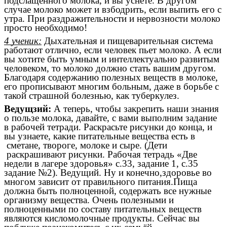
подслащённого молока, и вы уснете. В другом
случае молоко может и взбодрить, если выпить его с
утра. При раздражительности и нервозности молоко
просто необходимо!
4 ученик:
Дыхательная и пищеварительная система
работают отлично, если человек пьет молоко. А если
вы хотите быть умным и интеллектуально развитым
человеком, то молоко должно стать вашим другом.
Благодаря содержанию полезных веществ в молоке,
его прописывают многим больным, даже в борьбе с
такой страшной болезнью, как туберкулез.
Ведущзий:
А теперь, чтобы закрепить наши знания
о пользе молока, давайте, с вами выполним задание
в рабочей тетради. Раскрасьте рисунки до конца, и
вы узнаете, какие питательные вещества есть в
сметане, твороге, молоке и сыре. (Дети
раскрашивают рисунки. Рабочая тетрадь «Две
недели в лагере здоровья» с.33, задание 1, с.35
задание №2). Ведущий. Ну и конечно,здоровье во
многом зависит от правильного питания.Пища
должна быть полноценной, содержать все нужные
организму вещества. Очень полезными и
полноценными по составу питательных веществ
являются кисломолочные продукты. Сейчас вы