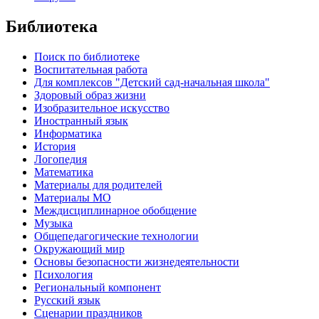
Библиотека
Поиск по библиотеке
Воспитательная работа
Для комплексов "Детский сад-начальная школа"
Здоровый образ жизни
Изобразительное искусство
Иностранный язык
Информатика
История
Логопедия
Математика
Материалы для родителей
Материалы МО
Междисциплинарное обобщение
Музыка
Общепедагогические технологии
Окружающий мир
Основы безопасности жизнедеятельности
Психология
Региональный компонент
Русский язык
Сценарии праздников