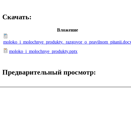
Скачать:
Вложение
moloko_i_molochnye_produkty._razgovor_o_pravilnom_pitanii.doc
moloko_i_molochnye_produkty.pptx
Предварительный просмотр: