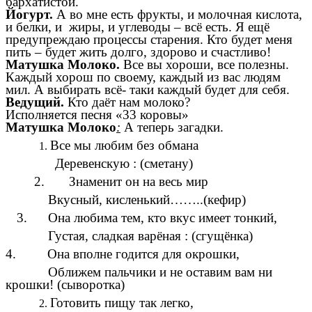
бархатистой.
Йогурт.
А во мне есть фрукты, и молочная кислота,
и белки, и жиры, и углеводы – всё есть. Я ещё
предупреждаю процессы старения. Кто будет меня
пить – будет жить долго, здорово и счастливо!
Матушка Молоко.
Все вы хороши, все полезны.
Каждый хорош по своему, каждый из вас людям
мил. А выбирать всё- таки каждый будет для себя.
Ведущий.
Кто даёт нам молоко?
Исполняется песня «33 коровы»
Матушка Молоко
:
А теперь загадки.
Все мы любим без обмана
ревенскую : (сметану)
 Знаменит он на весь мир
усный, кисленький……..(кефир)
 Она любима тем, кто вкус имеет тонкий,
стая, сладкая варёная : (сгущёнка)
4. Она вполне годится для окрошки,
лижем пальчики и не оставим вам ни
крошки! (сыворотка)
Готовить пищу так легко,