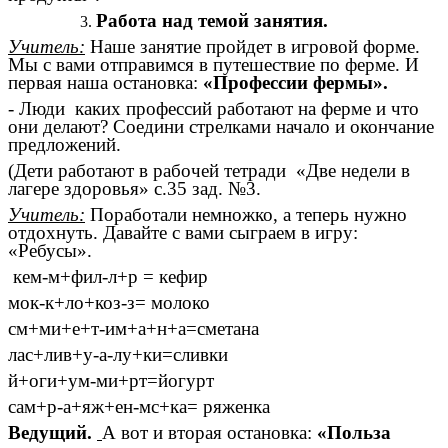
Работа над темой занятия.
Учитель:
Наше занятие пройдет в игровой форме.
Мы с вами отправимся в путешествие по ферме. И
первая наша остановка:
«Профессии фермы».
- Люди каких профессий работают на ферме и что
они делают? Соедини стрелками начало и окончание
предложений.
(Дети работают в рабочей тетради «Две недели в
лагере здоровья» с.35 зад. №3.
Учитель:
Поработали немножко, а теперь нужно
отдохнуть. Давайте с вами сыграем в игру:
«Ребусы».
кем-м+фил-л+р = кефир
мок-к+ло+коз-з= молоко
см+ми+е+т-им+а+н+а=сметана
лас+лив+у-а-лу+ки=сливки
й+оги+ум-ми+рт=йогурт
сам+р-а+яж+ен-мс+ка= ряженка
Ведущий.
А вот и вторая остановка:
«Польза