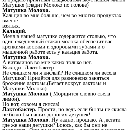
Матушке (гладит Молоко по голове)
Матушка Молоко.
Кальция во мне больше, чем во многих продуктах
вместе
взятых.
Кальций.
Меня в нашей матушке содержится столько, что
один ежедневный стакан молока обеспечит вас
крепкими костями и здоровыми зубами и о
мышечной работе есть у кальция забота.
Матушка Молоко.
А витаминов во мне каких только нет.
Выходит Лактобактер.
Не слишком ли я кислый? Не слишком ли весела
Матушка? Придётся для равновесия заняться
брожение лактозы.(Бегает вокруг лактозы и
Матушки Молоко)
Матушка Молоко
( Морщится словно съела
лимон).
Но вот, совсем я скисла!
Лактобактер.
Прости, но ведь если бы ты не скисла
не было бы наших дорогих детушек!
Матушка Молоко.
Ну ладно, прощаю. А ,кстати
где же наши детушки? Боюсь, как бы они не