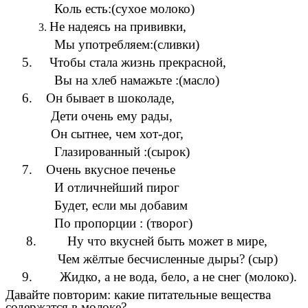
ль есть:(сухое молоко)
Не надеясь на прививки,
 употребляем:(сливки)
5. Чтобы стала жизнь прекрасной,
 на хлеб намажьте :(масло)
6. Он бывает в шоколаде,
ти очень ему рады,
 сытнее, чем хот-дог,
азированный :(сырок)
7. Очень вкусное печенье
 отличнейший пирог
дет, если мы добавим
 пропорции : (творог)
8. Ну что вкусней быть может в мире,
м жёлтые бесчисленные дыры? (сыр)
9. Жидко, а не вода, бело, а не снег (молоко).
Давайте повторим: какие питательные вещества
содержатся в молоке?