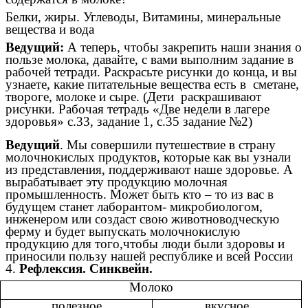
Белки, жиры. Углеводы, Витамины, минеральные
вещества и вода
Ведущий:
А теперь, чтобы закрепить наши знания о
пользе молока, давайте, с вами выполним задание в
рабочей тетради. Раскрасьте рисунки до конца, и вы
узнаете, какие питательные вещества есть в сметане,
твороге, молоке и сыре. (Дети раскрашивают
рисунки. Рабочая тетрадь «Две недели в лагере
здоровья» с.33, задание 1, с.35 задание №2)
Ведущий
. Мы совершили путешествие в страну
молочнокислых продуктов, которые как вы узнали
из представления, поддерживают наше здоровье. А
вырабатывает эту продукцию молочная
промышленность. Может быть кто – то из вас в
будущем станет лаборантом- микробиологом,
инженером или создаст свою животноводческую
ферму и будет выпускать молочнокислую
продукцию для того,чтобы люди были здоровы и
приносили пользу нашей республике и всей России
4.
Рефлексия. Синквейн.
Молоко
полезное
вкусное