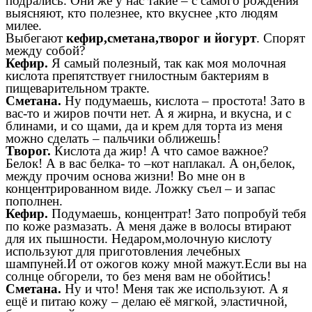
подрались. Они же у нас такие – с самого рождения
выясняют, кто полезнее, кто вкуснее ,кто людям
милее.
Выбегают
кефир,сметана,творог и йогурт
. Спорят
между собой?
Кефир.
Я самый полезный, так как моя молочная
кислота препятствует гнилостным бактериям в
пищеварительном тракте.
Сметана.
Ну подумаешь, кислота – простота! Зато в
вас-то и жиров почти нет. А я жирна, и вкусна, и с
блинами, и со щами, да и крем для торта из меня
можно сделать – пальчики оближешь!
Творог.
Кислота да жир! А что самое важное?
Белок! А в вас белка- то –кот наплакал. А он,белок,
между прочим основа жизни! Во мне он в
концентрированном виде. Ложку съел – и запас
пополнен.
Кефир.
Подумаешь, концентрат! Зато попробуй тебя
по коже размазать. А меня даже в волосы втирают
для их пышности. Недаром,молочную кислоту
используют для приготовления лечебных
шампуней.И от ожогов кожу мной мажут.Если вы на
солнце обгорели, то без меня вам не обойтись!
Сметана.
Ну и что! Меня так же используют. А я
ещё и питаю кожу – делаю её мягкой, эластичной,