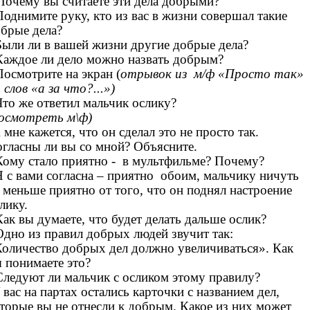
Почему вы считаете эти дела добрыми?
Поднимите руку, кто из вас в жизни совершал такие
брые дела?
Были ли в вашей жизни другие добрые дела?
Каждое ли дело можно назвать добрым?
Посмотрите на экран (
отрывок из м/ф «Просто так»
 слов «а за что?...»)
Что же ответил мальчик ослику?
досмотреть м\ф)
 мне кажется, что он сделал это не просто так.
гласны ли вы со мной? Объясните.
Кому стало приятно - в мультфильме? Почему?
Я с вами согласна – приятно обоим, мальчику ничуть
 меньше приятно от того, что он поднял настроение
лику.
Как вы думаете, что будет делать дальше ослик?
Одно из правил добрых людей звучит так:
оличество добрых дел должно увеличиваться». Как
 понимаете это?
Следуют ли мальчик с осликом этому правилу?
 вас на партах остались карточки с названием дел,
торые вы не отнесли к добрым. Какое из них может