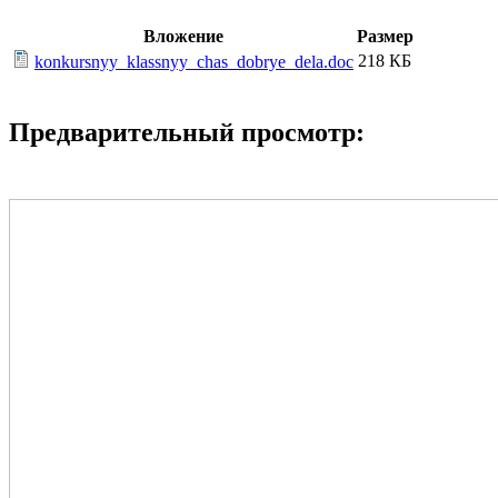
Вложение
Размер
218 КБ
konkursnyy_klassnyy_chas_dobrye_dela.doc
Предварительный просмотр: