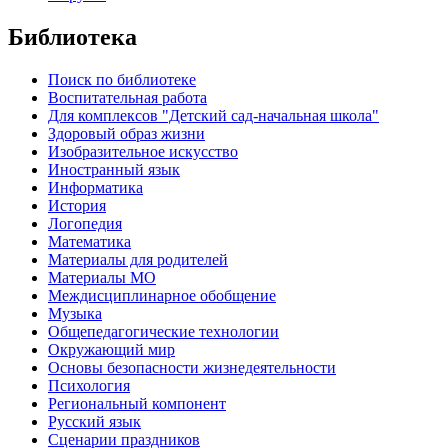
Библиотека
Поиск по библиотеке
Воспитательная работа
Для комплексов "Детский сад-начальная школа"
Здоровый образ жизни
Изобразительное искусство
Иностранный язык
Информатика
История
Логопедия
Математика
Материалы для родителей
Материалы МО
Междисциплинарное обобщение
Музыка
Общепедагогические технологии
Окружающий мир
Основы безопасности жизнедеятельности
Психология
Региональный компонент
Русский язык
Сценарии праздников