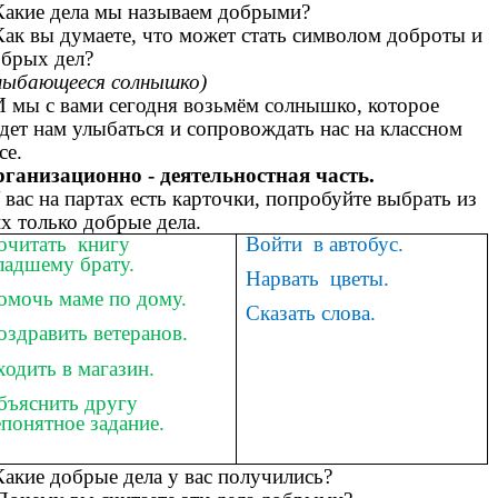
Какие дела мы называем добрыми?
Как вы думаете, что может стать символом доброты и
обрых дел?
лыбающееся солнышко)
И мы с вами сегодня возьмём солнышко, которое
дет нам улыбаться и сопровождать нас на классном
се.
рганизационно - деятельностная часть.
 вас на партах есть карточки, попробуйте выбрать из
х только добрые дела.
очитать книгу
Войти в автобус.
ладшему брату.
Нарвать цветы.
омочь маме по дому.
Сказать слова.
оздравить ветеранов.
одить в магазин.
бъяснить другу
понятное задание.
Какие добрые дела у вас получились?