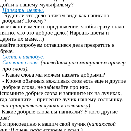
одойти к нашему мультфильму?
Нарвать цветы.
-Будет ли это дело в таком виде как написано
добрым? Почему?
к можно изменить предложение, чтобы сразу стало
нятно, что это доброе дело.( Нарвать цветы и
одарить их маме…)
авайте попробуем оставшиеся дела превратить в
обрые.
Сесть в автобус.
Сказать слова.
(последним рассматриваем пример
про слова).
- Какие слова мы можем назвать добрыми?
- Кроме обычных вежливых слов есть ещё и другие
добрые слова, не забывайте про них.
Вспомните добрые слова и запишите их на лучиках,
гда запишите – принесите лучик нашему солнышку.
ети прикрепляют лучики к солнышку)
 Какие добрые слова вы написали? У кого другие
ова?
И я присоединю к вашим свой лучик (
читаюсвой
чик :Я очень рада встрече с вами.)