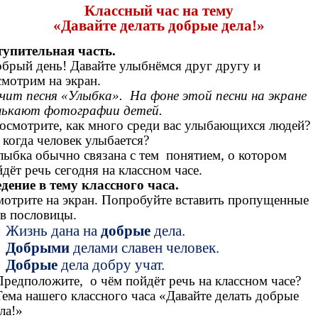
Классный час на тему
«Давайте делать добрые дела!»
тупительная часть.
брый день! Давайте улыбнёмся друг другу и
смотрим на экран.
учит песня «Улыбка». На фоне этой песни на экране
лькают фотографии детей.
Посмотрите, как много среди вас улыбающихся людей?
 когда человек улыбается?
Улыбка обычно связана с тем понятием, о котором
дёт речь сегодня на классном часе.
едение в тему классного часа.
мотрите на экран. Попробуйте вставить пропущенные
 в пословицы.
Жизнь дана на
добрые
дела.
Добрыми
делами славен человек.
Добрые
дела добру учат.
Предположите, о чём пойдёт речь на классном часе?
Тема нашего классного часа «Давайте делать добрые
ла!»