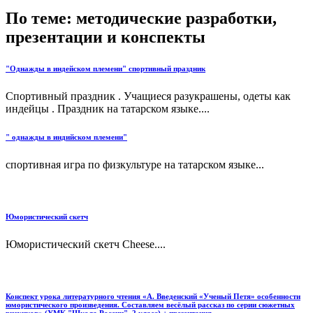
По теме: методические разработки,
презентации и конспекты
"Однажды в индейском племени" спортивный праздник
Спортивный праздник . Учащиеся разукрашены, одеты как
индейцы . Праздник на татарском языке....
" однажды в индийском племени"
спортивная игра по физкультуре на татарском языке...
Юмористический скетч
Юмористический скетч Cheese....
Конспект урока литературного чтения «А. Введенский «Ученый Петя» особенности
юмористического произведения. Составляем весёлый рассказ по серии сюжетных