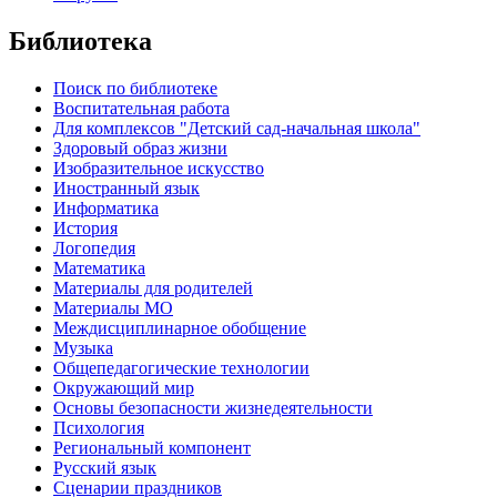
Библиотека
Поиск по библиотеке
Воспитательная работа
Для комплексов "Детский сад-начальная школа"
Здоровый образ жизни
Изобразительное искусство
Иностранный язык
Информатика
История
Логопедия
Математика
Материалы для родителей
Материалы МО
Междисциплинарное обобщение
Музыка
Общепедагогические технологии
Окружающий мир
Основы безопасности жизнедеятельности
Психология
Региональный компонент
Русский язык
Сценарии праздников