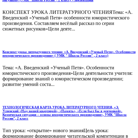
рисунков» (УМК "Школа России", 2 класс) + презентация
КОНСПЕКТ УРОКА ЛИТЕРАТУРНОГО ЧТЕНИЯТема: «А.
Введенский «Ученый Петя» особенности юмористического
произведения. Составляем весёлый рассказ по серии
сюжетных рисунков»Цели деяте...
Конспект урока литературного чтения: «А. Введенский «Ученый Петя». Особенности
юмористического произведения» ( УМК " Школа России" , 2 класс)
Тема: «А. Введенский «Ученый Петя». Особенности
юмористического произведения»Цели деятельности учителя:
формирование знаний о юмористическом произведении;
развитие умений соста...
ТЕХНОЛОГИЧЕСКАЯ КАРТА УРОКА ЛИТЕРАТУРНОГО ЧТЕНИЯ, «Э.
Успенский «Над нашей квартирой», «Память», «Если был бы я девчонкой».
Комическая ситуация – основа юмористического произведения», УМК "Школа
России", 2 класс
Тип урока: «открытие» нового знанияЦель урока:
формирование формирование читательской компетенции в