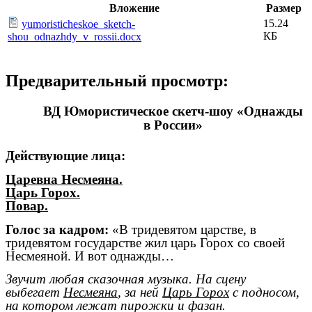
Вложение
Размер
15.24
yumoristicheskoe_sketch-
КБ
shou_odnazhdy_v_rossii.docx
Предварительный просмотр:
ВД Юмористическое скетч-шоу «Однажды
в России»
Действующие лица:
Царевна Несмеяна.
Царь Горох.
Повар.
Голос за кадром:
«В тридевятом царстве, в
тридевятом государстве жил царь Горох со своей
Несмеяной. И вот однажды…
Звучит любая сказочная музыка. На сцену
выбегает
Несмеяна
, за ней
Царь Горох
с подносом,
на котором лежат пирожки и фазан.