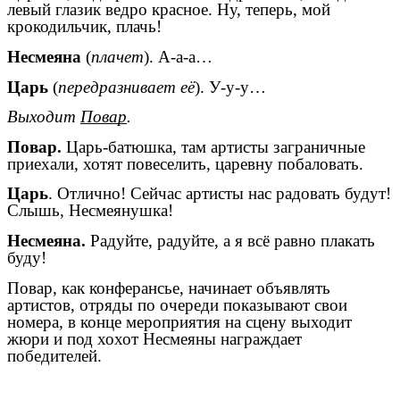
левый глазик ведро красное. Ну, теперь, мой
крокодильчик, плачь!
Несмеяна
(
плачет
). А-а-а…
Царь
(
передразнивает её
). У-у-у…
Выходит
Повар
.
Повар.
Царь-батюшка, там артисты заграничные
приехали, хотят повеселить, царевну побаловать.
Царь
. Отлично! Сейчас артисты нас радовать будут!
Слышь, Несмеянушка!
Несмеяна.
Радуйте, радуйте, а я всё равно плакать
буду!
Повар, как конферансье, начинает объявлять
артистов, отряды по очереди показывают свои
номера, в конце мероприятия на сцену выходит
жюри и под хохот Несмеяны награждает
победителей.