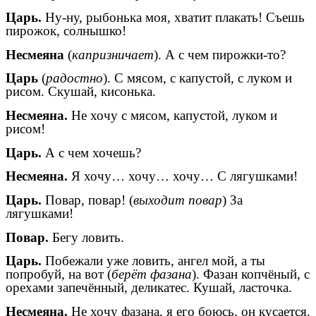
Царь.
Ну-ну, рыбонька моя, хватит плакать! Съешь
пирожок, солнышко!
Несмеяна
(
капризничает
). А с чем пирожки-то?
Царь
(
радостно
). С мясом, с капустой, с луком и
рисом. Скушай, кисонька.
Несмеяна.
Не хочу с мясом, капустой, луком и
рисом!
Царь.
А с чем хочешь?
Несмеяна.
Я хочу… хочу… хочу… С лягушками!
Царь.
Повар, повар! (
выходит повар
) За
лягушками!
Повар.
Бегу ловить.
Царь.
Побежали уже ловить, ангел мой, а ты
попробуй, на вот (
берёт фазана
). Фазан копчёный, с
орехами запечённый, деликатес. Кушай, ласточка.
Несмеяна.
Не хочу фазана, я его боюсь, он кусается.