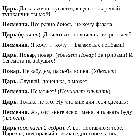
Царь.
Да как же он кусается, когда он жареный,
тушканчик ты мой!
Несмеяна.
Всё равно боюсь, не хочу фазана!
Царь
(
кричит
). Да чего же ты хочешь, тигрёночек?
Несмеяна.
Я хочу… хочу… Бегемота с грибами!
Царь.
Повар, повар! (
вбегает
Повар
) За грибами! И
бегемота не забудьте!
Повар.
Не забудем, царь-батюшка! (
Убегает
)
Царь.
Слушай, доченька, а может...
Несмеяна.
Не может! (
Начинает хныкать
)
Царь.
Только не это. Ну что мне для тебя сделать?
Несмеяна.
Ах, отстаньте все от меня, я плакать буду
(
плачет
).
Царь
(
достаёт 2 ведра
). А вот поставлю я тебе,
Царевна, под правый глазик ведро синее, а под