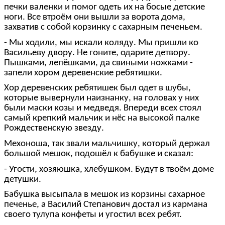
печки валенки и помог одеть их на босые детские
ноги. Все втроём они вышли за ворота дома,
захватив с собой корзинку с сахарным печеньем.
- Мы ходили, мы искали коляду. Мы пришли ко
Васильеву двору. Не гоните, одарите детвору.
Пышками, лепёшками, да свиными ножками -
запели хором деревенские ребятишки.
Хор деревенских ребятишек был одет в шубы,
которые вывернули наизнанку, на головах у них
были маски козы и медведя. Впереди всех стоял
самый крепкий мальчик и нёс на высокой палке
Рождественскую звезду.
Мехоноша, так звали мальчишку, который держал
большой мешок, подошёл к бабушке и сказал:
- Угости, хозяюшка, хлебушком. Будут в твоём доме
детушки.
Бабушка высыпала в мешок из корзины сахарное
печенье, а Василий Степанович достал из кармана
своего тулупа конфеты и угостил всех ребят.