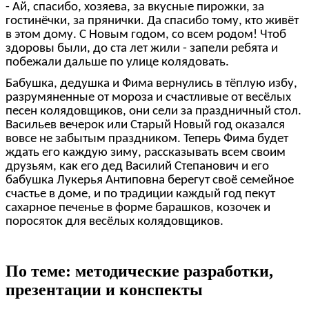
- Ай, спасибо, хозяева, за вкусные пирожки, за
гостинёчки, за прянички. Да спасибо тому, кто живёт
в этом дому. С Новым годом, со всем родом! Чтоб
здоровы были, до ста лет жили - запели ребята и
побежали дальше по улице колядовать.
Бабушка, дедушка и Фима вернулись в тёплую избу,
разрумяненные от мороза и счастливые от весёлых
песен колядовщиков, они сели за праздничный стол.
Васильев вечерок или Старый Новый год оказался
вовсе не забытым праздником. Теперь Фима будет
ждать его каждую зиму, рассказывать всем своим
друзьям, как его дед Василий Степанович и его
бабушка Лукерья Антиповна берегут своё семейное
счастье в доме, и по традиции каждый год пекут
сахарное печенье в форме барашков, козочек и
поросяток для весёлых колядовщиков.
По теме: методические разработки,
презентации и конспекты