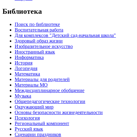
Библиотека
Поиск по библиотеке
Воспитательная работа
Для комплексов "Детский сад-начальная школа"
Здоровый образ жизни
Изобразительное искусство
Иностранный язык
Информатика
История
Логопедия
Математика
Материалы для родителей
Материалы МО
Междисциплинарное обобщение
Музыка
Общепедагогические технологии
Окружающий мир
Основы безопасности жизнедеятельности
Психология
Региональный компонент
Русский язык
Сценарии праздников