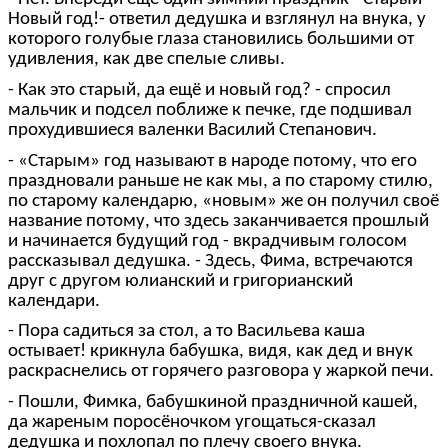
Новый год!- ответил дедушка и взглянул на внука, у
которого голубые глаза становились большими от
удивления, как две спелые сливы.
- Как это старый, да ещё и новый год? - спросил
мальчик и подсел поближе к печке, где подшивал
прохудившиеся валенки Василий Степанович.
- «Старым» год называют в народе потому, что его
праздновали раньше не как мы, а по старому стилю,
по старому календарю, «новым» же он получил своё
название потому, что здесь заканчивается прошлый
и начинается будущий год - вкрадчивым голосом
рассказывал дедушка. - Здесь, Фима, встречаются
друг с другом юлианский и григорианский
календари.
- Пора садиться за стол, а то Васильева каша
остывает! крикнула бабушка, видя, как дед и внук
раскраснелись от горячего разговора у жаркой печи.
- Пошли, Фимка, бабушкиной праздничной кашей,
да жареным поросёночком угощаться-сказал
дедушка и похлопал по плечу своего внука.