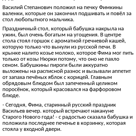
Василий Степанович положил на печку Фимкины
валенки, которые он закончил подшивать и повёл за
стол любопытного мальчика.
Праздничный стол, который бабушка накрыла на
ужин, был очень богатым на угощения. В центре
стола стоял горшок с ароматной гречневой кашей,
которую только что вынули из русской печи. В
крынке налито козье молоко, которое Фима мог пить
только от козы Нюрки потому, что оно не пахло
сеном. Бабушкины пироги были аккуратно
выложены на расписной разнос и вызывали аппетит
от запаха печёных яблок с корицей. Главным
обрядовым блюдом был запеченный целиком
поросёнок, который красовался на фарфоровом
блюде.
- Сегодня, Фима, старинный русский праздник
Васильев вечер. который встречают накануне
Старого Нового года! - с радостью сказала бабушка и
положила последнее печенье в корзинку, которая
стояла у входной двери.