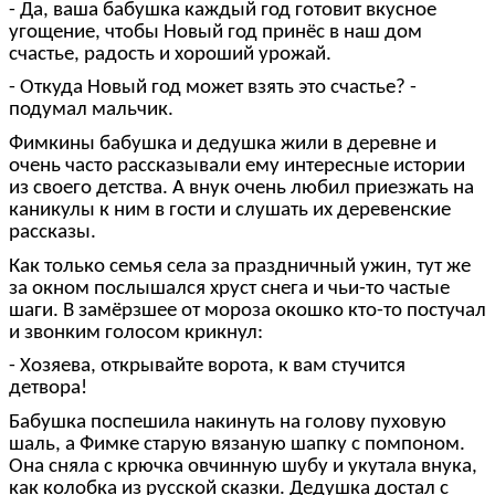
- Да, ваша бабушка каждый год готовит вкусное
угощение, чтобы Новый год принёс в наш дом
счастье, радость и хороший урожай.
- Откуда Новый год может взять это счастье? -
подумал мальчик.
Фимкины бабушка и дедушка жили в деревне и
очень часто рассказывали ему интересные истории
из своего детства. А внук очень любил приезжать на
каникулы к ним в гости и слушать их деревенские
рассказы.
Как только семья села за праздничный ужин, тут же
за окном послышался хруст снега и чьи-то частые
шаги. В замёрзшее от мороза окошко кто-то постучал
и звонким голосом крикнул:
- Хозяева, открывайте ворота, к вам стучится
детвора!
Бабушка поспешила накинуть на голову пуховую
шаль, а Фимке старую вязаную шапку с помпоном.
Она сняла с крючка овчинную шубу и укутала внука,
как колобка из русской сказки. Дедушка достал с