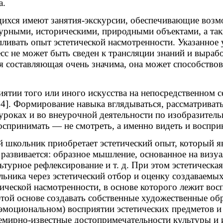
а.
ихся имеют занятия-экскурсии, обеспечивающие возмо
урными, историческими, природными объектами, а так
пливать опыт эстетической насмотренности. Указанное
сс не может быть сведен к трансляции знаний и выраб
ая составляющая очень значима, она может способство
иятии того или иного искусства на непосредственном 
с. 74]. Формирование навыка вглядываться, рассматрив
роках и во внеурочной деятельности по изобразитель
оспринимать — не смотреть, а именно видеть и воспри
 школьник приобретает эстетический опыт, который яв
 развивается: образное мышление, основанное на визу
турное рефлексирование и т. д. При этом эстетическая
ника через эстетический отбор и оценку создаваемых х
ческой насмотренности, в основе которого лежит восп
этой основе создавать собственные художественные обр
 эмоциональном) восприятии эстетических предметов и
мирно-известные достопримечательности культуры и и