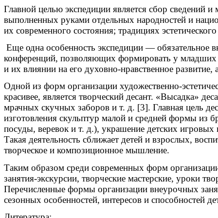
Главной целью экспедиции является сбор сведений и
выполненных руками отдельных народностей и национ
их современного состояния; традициях эстетического 
Еще одна особенность экспедиции — обязательное вк
конференций, позволяющих формировать у младших шк
и их влиянии на его духовно-нравственное развитие,
Одной из форм организации художественно-эстетичес
красивее, является творческий десант. «Высадка» де
мрачных скучных заборов и т. д. [3]. Главная цель 
изготовления скульптур малой и средней формы из б
посуды, веревок и т. д.), украшение детских игровы
Такая деятельность сближает детей и взрослых, воспи
творческое и композиционное мышление.
Таким образом среди современных форм организации
занятия-экскурсии, творческие мастерские, уроки тво
Перечисленные формы организации внеурочных занят
сезонных особенностей, интересов и способностей де
Литература: