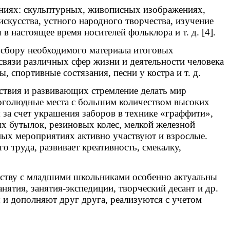
лениях: скульптурных, живописных изображениях,
кусства, устного народного творчества, изучение
в настоящее время носителей фольклора и т. д. [4].
 сбору необходимого материала итоговых
вязи различных сфер жизни и деятельности человека
 спортивные состязания, песни у костра и т. д.
ствия и развивающих стремление делать мир
многолюдные места с большим количеством высоких
 за счет украшения заборов в технике «граффити»,
ых бутылок, резиновых колес, мелкой железной
бных мероприятиях активно участвуют и взрослые.
о труда, развивает креативность, смекалку,
сству с младшими школьниками особенно актуальны
нятия, занятия-экспедиции, творческий десант и др.
и дополняют друг друга, реализуются с учетом