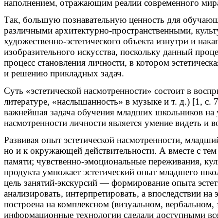
наполнением, отражающим реалии современного мир
Так, большую познавательную ценность для обучающ
различными архитектурно-пространственными, культ
художественно-эстетического объекта изнутри и нака
изобразительного искусства, поскольку данный проце
процесс становления личности, в котором эстетическ
и решению прикладных задач.
Суть «эстетической насмотренности» состоит в воспр
литературе, «наслышанность» в музыке и т. д.) [1, 
важнейшая задача обучения младших школьников на у
насмотренности личности является умение видеть и в
Развивая опыт эстетической насмотренности, младший
но и к окружающей действительности. А вместе с тем
памяти; чувственно-эмоциональные переживания, куль
продукта умножает эстетический опыт младшего школь
цель занятий-экскурсий — формирование опыта эстети
анализировать, интерпретировать, а впоследствии на 
построена на комплексном (визуальном, вербальном,
информационные технологии сделали доступными все