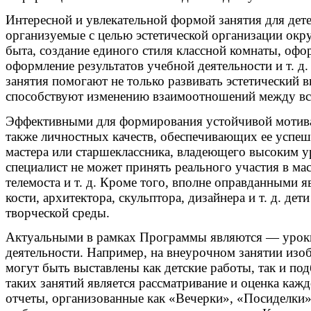
Интересной и увлекательной формой занятия для дет
организуемые с целью эстетической организации окр
быта, создание единого стиля классной комнаты, оф
оформление результатов учебной деятельности и т. 
занятия помогают не только развивать эстетический
способствуют изменению взаимоотношений между все
Эффективными для формирования устойчивой мотивац
также личностных качеств, обеспечивающих ее успешн
мастера или старшеклассника, владеющего высоким уро
специалист не может принять реального участия в мас
телемоста и т. д. Кроме того, вполне оправданными 
кости, архитектора, скульптора, дизайнера и т. д. 
творческой среды.
Актуальными в рамках Программы являются — уроки 
деятельности. Например, на внеурочном занятии изоб
могут быть выставлены как детские работы, так и по
таких занятий является рассматривание и оценка ка
отчеты, организованные как «Вечерки», «Посиделки»