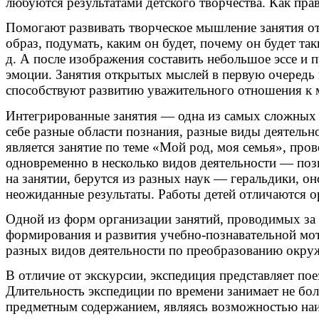
любуются результатами детского творчества. Как пра
Помогают развивать творческое мышление занятия о
образ, подумать, каким он будет, почему он будет та
д. А после изображения составить небольшое эссе и п
эмоции. Занятия открытых мыслей в первую очередь 
способствуют развитию уважительного отношения к м
Интегрированные занятия — одна из самых сложных ф
себе разные области познания, разные виды деятельн
является занятие по теме «Мой род, моя семья», пров
одновременно в несколько видов деятельности — поз
на занятии, берутся из разных наук — геральдики, он
неожиданные результаты. Работы детей отличаются о
Одной из форм организации занятий, проводимых за
формирования и развития учебно-познавательной мот
разных видов деятельности по преобразованию окру
В отличие от экскурсии, экспедиция представляет пое
Длительность экспедиции по времени занимает не бо
предметным содержанием, являясь возможностью наиб