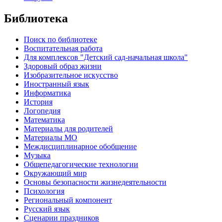
Библиотека
Поиск по библиотеке
Воспитательная работа
Для комплексов "Детский сад-начальная школа"
Здоровый образ жизни
Изобразительное искусство
Иностранный язык
Информатика
История
Логопедия
Математика
Материалы для родителей
Материалы МО
Междисциплинарное обобщение
Музыка
Общепедагогические технологии
Окружающий мир
Основы безопасности жизнедеятельности
Психология
Региональный компонент
Русский язык
Сценарии праздников