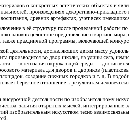
 материалов о конкретных эстетических объектах и яв
альностей, произведениях декоративно-прикладного ис
воспитания, древних артефактах, учет всех имеющихся 
лючение в её структуру после проделанной работы по
ольников целостное представление о картине мира, с
 а также праздничной программы, включающей конкурсы,
кой деятельности, доставляющих детям массу удоволь
санта производится во двор школы, на улицы села, не
десанта — эстетизация окружающей среды — достигается
росового материала для дворов и двориков (пластиков
х площадок, создание снежных городков и т. д. В подо
тывает бережное отношение к результатам человеческог
 внеурочной деятельности по изобразительному иску
рчества, занятия открытых мыслей, интегрированные за
ий изобразительным искусством тесно взаимосвязаны 
тей.