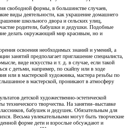
тия свободной формы, в большинстве случаев,
акие виды деятельности, как украшение домашнего
крашение школьного двора и сельских улиц,
 участие родители, бабушки и дедушки. Подобные
ение делать окружающий мир красивым, но и
орения освоения необходимых знаний и умений, а
ации занятий предполагает приглашение специалиста,
ле, виде искусства и т. д. в случае, если такой
ся с детьми, например, по скайпу или в ходе
ния или в мастерской художника, мастера резьбы по
 услышанное в мастерской, проникают в атмосферу
льтатов детской художественно-эстетической
ты технического творчества. На занятии–выставке
еклассников, бабушек и дедушек. Обязательным для
щихся. Весьма увлекательными могут быть творческие
жденной форме дети и взрослые обсуждают и