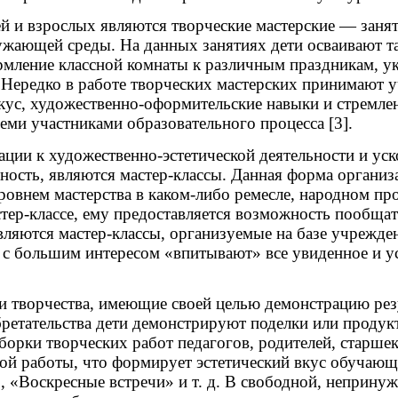
ей и взрослых являются творческие мастерские — заня
ужающей среды. На данных занятиях дети осваивают т
ормление классной комнаты к различным праздникам, у
д. Нередко в работе творческих мастерских принимают
 вкус, художественно-оформительские навыки и стремл
ми участниками образовательного процесса [3].
ии к художественно-эстетической деятельности и уск
ость, являются мастер-классы. Данная форма организ
внем мастерства в каком-либо ремесле, народном промыс
тер-классе, ему предоставляется возможность пообщать
являются мастер-классы, организуемые на базе учрежде
дети с большим интересом «впитывают» все увиденное и
творчества, имеющие своей целью демонстрацию резу
ретательства дети демонстрируют поделки или продук
дборки творческих работ педагогов, родителей, старш
ждой работы, что формирует эстетический вкус обучаю
, «Воскресные встречи» и т. д. В свободной, неприну