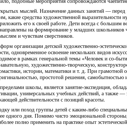
вило, подобные мероприятия сопровождаются чаепитием
ткрытых мыслей. Назначение данных занятий — перед 
ким, какие средства художественной выразительности н
риложить его к своей работе. Дети всегда с большим в
направлены на формирование у младших школьников чу
ыслям и чувствам сверстников.
орм организации детской художественно-эстетической
ости, одновременное освоение нескольких видов искусс
одимое в рамках генеральной темы «Человек и со-быти
навательную, художественно-творческую, конструкторс
омастики, истории, математики и т. д. При грамотной 
ригинальностью, простотой решения, самобытностью и 
 пределами школы, является занятие-экспедиция, обл
ивации, универсальных учебных действий, а также —
жающей действительности с позиций красоты.
здку или поход группы детей с каким-либо специальным
лее одного дня. Помимо чисто эмоциональной стороны
олее полно применить на практике опыт эстетической