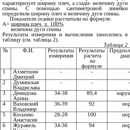
характеризует ширину плеч, а сзади- величину дуги
спины. С помощью сантиметровой линейки
определили ширину плеч и величину дуги спины.
Показатели осанки рассчитали по формуле:
А=
ширина плеч х 100%
величина дуги спины
Результаты измерения и вычисления заносились в
таблицу (см. таблица 2).
Таблица 2
№
Ф.И.
Результаты
Результаты
Предпол
измерения
расчета
диа
по
формуле
1
Ахметшин
-
-
Дмитрий
2
Думинская
-
-
Владислава
3
Демидова
34-38
89,4
нару
Арина
4
Ваховский
36-39
92
но
Владимир
5
Косынко
28-28
100
но
Анастасия
6
Журавель
34-36
94
но