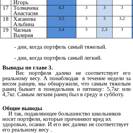
Игорь
17
Толмачева
4,3
3
3
3
Анастасия
18
Хасанова
3,5
3
3
3,2
Альбина
19
Часнык
3,4
3
2,3
3
Валерия
- дни, когда портфель самый тяжелый.
- дни, когда портфель самый легкий.
Выводы по главе 3.
Вес портфеля далеко не соответствует его
реальному весу. А понаблюдав в течение недели за
весом ранцев, мы обнаружили, что самым тяжелым
ранец бывает в понедельник и пятницу: 5,7кг или
4,7кг. Самым легким ранец был в среду и субботу.
Общие выводы
И так, подавляющее большинство школьников
носят портфели, которые причиняют вред их
здоровью, осанке. И его вес далеко не соответствует
его реальному весу .