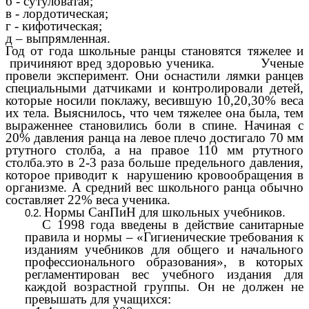
б - сутуловатая;
в - лордотическая;
г - кифотическая;
д – выпрямленная.
Год от года школьные ранцы становятся тяжелее и
причиняют вред здоровью ученика. Ученые
провели эксперимент. Они оснастили лямки ранцев
специальными датчиками и контролировали детей,
которые носили поклажу, весившую 10,20,30% веса
их тела. Выяснилось, что чем тяжелее она была, тем
выраженнее становились боли в спине. Начиная с
20% давления ранца на левое плечо достигало 70 мм
ртутного столба, а на правое 110 мм ртутного
столба.это в 2-3 раза больше предельного давления,
которое приводит к нарушению кровообращения в
организме. А средний вес школьного ранца обычно
составляет 22% веса ученика.
Нормы СанПиН для школьных учебников.
С 1998 года введены в действие санитарные
правила и нормы – «Гигиенические требования к
изданиям учебников для общего и начального
профессионального образования», в которых
регламентирован вес учебного издания для
каждой возрастной группы. Он не должен не
превышать для учащихся: