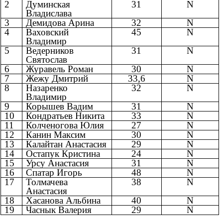
2
Думинская
31
N
Владислава
3
Демидова Арина
32
N
4
Ваховский
45
N
Владимир
5
Ведерников
31
N
Святослав
6
Журавель Роман
30
N
7
Жежу Дмитрий
33,6
N
8
Назаренко
32
N
Владимир
9
Корышев Вадим
31
N
10
Кондратьев Никита
33
N
11
Колченогова Юлия
27
N
12
Канин Максим
30
N
13
Калайтан Анастасия
29
N
14
Остапук Кристина
24
N
15
Урсу Анастасия
31
N
16
Спатар Игорь
48
N
17
Толмачева
38
N
Анастасия
18
Хасанова Альбина
40
N
19
Часнык Валерия
29
N