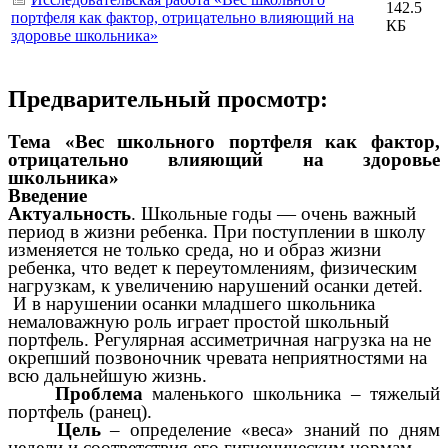
142.5
портфеля как фактор, отрицательно влияющий на
КБ
здоровье школьника»
Предварительный просмотр:
Тема «Вес школьного портфеля как фактор,
отрицательно влияющий на здоровье
школьника»
Введение
Актуальность
. Школьные годы — очень важный
период в жизни ребенка. При поступлении в школу
изменяется не только среда, но и образ жизни
ребенка, что ведет к переутомлениям, физическим
нагрузкам, к увеличению нарушений осанки детей.
И в нарушении осанки младшего школьника
немаловажную роль играет простой школьный
портфель. Регулярная ассиметричная нагрузка на не
окрепший позвоночник чревата неприятностями на
всю дальнейшую жизнь.
Проблема
маленького школьника – тяжелый
портфель (ранец).
Цель
– определение «веса» знаний по дням
недели и соответствия его гигиеническим нормам