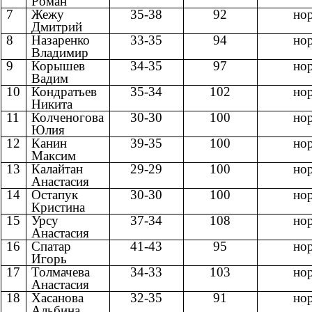
Роман
7
Жежу
35-38
92
но
Дмитрий
8
Назаренко
33-35
94
но
Владимир
9
Корышев
34-35
97
но
Вадим
10
Кондратьев
35-34
102
но
Никита
11
Колченогова
30-30
100
но
Юлия
12
Канин
39-35
100
но
Максим
13
Калайтан
29-29
100
но
Анастасия
14
Остапук
30-30
100
но
Кристина
15
Урсу
37-34
108
но
Анастасия
16
Спатар
41-43
95
но
Игорь
17
Толмачева
34-33
103
но
Анастасия
18
Хасанова
32-35
91
но
Альбина