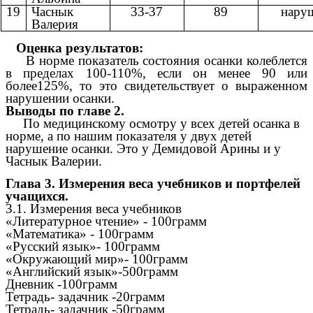
19
Часнык
33-37
89
нару
Валерия
Оценка результатов:
В норме показатель состояния осанки колеблется
в пределах 100-110%, если он менее 90 или
более125%, то это свидетельствует о выраженном
нарушении осанки.
Выводы по главе 2.
По медицинскому осмотру у всех детей осанка в
норме, а по нашим показателя у двух детей
нарушение осанки. Это у Демидовой Арины и у
Часнык Валерии.
Глава 3. Измерения веса учебников и портфелей
учащихся.
3.1. Измерения веса учебников
«Литературное чтение» - 100грамм
«Математика» - 100грамм
«Русский язык»- 100грамм
«Окружающий мир»- 100грамм
«Английский язык»-500грамм
Дневник -100грамм
Тетрадь- задачник -20грамм
Тетрадь- задачник -50грамм