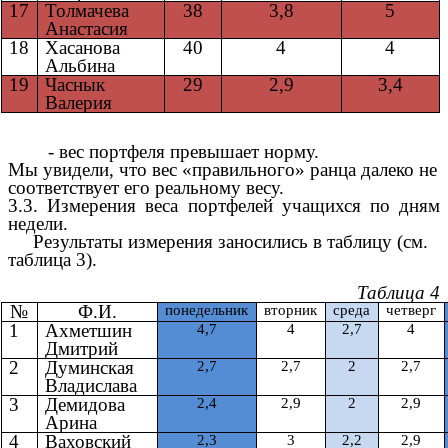
17
Толмачева
38
3,8
5
Анастасия
18
Хасанова
40
4
4
Альбина
19
Часнык
29
2,9
3,4
Валерия
- вес портфеля превышает норму.
Мы увидели, что вес «правильного» ранца далеко не
соответствует его реальному весу.
3.3. Измерения веса портфелей учащихся по дням
недели.
Результаты измерения заносились в таблицу (см.
таблица 3).
Таблица 4
№
Ф.И.
понедельник
вторник
среда
четверг
1
Ахметшин
4,7
4
2,7
4
Дмитрий
2
Думинская
2,7
2,7
2
2,7
Владислава
3
Демидова
2,4
2,9
2
2,9
Арина
4
Ваховский
2,3
3
2,2
2,9