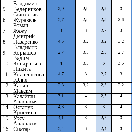
Владимир
5
Ведерников
2,9
2,9
2,2
3
Святослав
6
Журавель
3,7
2,8
2,3
2,8
Роман
7
Жежу
3
3
2,7
3
Дмитрий
8
Назаренко
4,5
3,2
3,2
3,2
Владимир
9
Корышев
2,7
3,5
2,5
2,7
Вадим
10
Кондратьев
4
3,5
3
3,5
Никита
11
Колченогова
4,7
3
2,7
3
Юлия
12
Канин
2,3
3,2
2,3
2,2
Максим
13
Калайтан
3,1
4
2,7
4
Анастасия
14
Остапук
4,3
3
3
4
Кристина
15
Урсу
4,1
3
2,7
3
Анастасия
16
Спатар
3,4
3
2,4
3