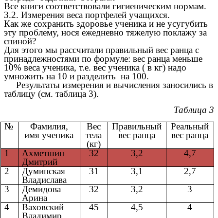
Все книги соответствовали гигиеническим нормам.
3.2. Измерения веса портфелей учащихся.
Как же сохранить здоровье ученика и не усугубить
эту проблему, нося ежедневно тяжелую поклажу за
спиной?
Для этого мы рассчитали правильный вес ранца с
принадлежностями по формуле: вес ранца меньше
10% веса ученика, т.е. вес ученика ( в кг) надо
умножить на 10 и разделить на 100.
Результаты измерения и вычисления заносились в
таблицу (см. таблица 3).
Таблица 3
№
Фамилия,
Вес
Правильный
Реальный
имя ученика
тела
вес ранца
вес ранца
(кг)
1
Ахметшин
32
3,2
4,7
Дмитрий
2
Думинская
31
3,1
2,7
Владислава
3
Демидова
32
3,2
3
Арина
4
Ваховский
45
4,5
4
Владимир