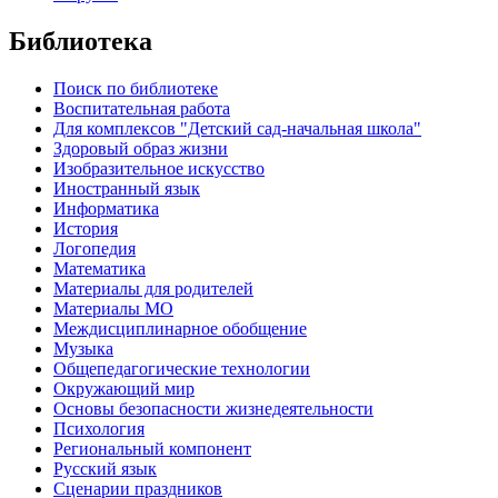
Библиотека
Поиск по библиотеке
Воспитательная работа
Для комплексов "Детский сад-начальная школа"
Здоровый образ жизни
Изобразительное искусство
Иностранный язык
Информатика
История
Логопедия
Математика
Материалы для родителей
Материалы МО
Междисциплинарное обобщение
Музыка
Общепедагогические технологии
Окружающий мир
Основы безопасности жизнедеятельности
Психология
Региональный компонент
Русский язык
Сценарии праздников