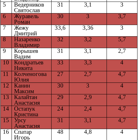
5
Ведерников
31
3,1
3
Святослав
6
Журавель
30
3
3,7
Роман
7
Жежу
33,6
3,36
3
Дмитрий
8
Назаренко
32
3,2
5,7
Владимир
9
Корышев
31
3,1
2,7
Вадим
10
Кондратьев
33
3,3
4
Никита
11
Колченогова
27
2,7
4,7
Юлия
12
Канин
30
3
4
Максим
13
Калайтан
29
2,9
4,7
Анастасия
14
Остапук
24
2,4
4,7
Кристина
15
Урсу
31
3,1
4,7
Анастасия
16
Спатар
48
4,8
4
Игорь