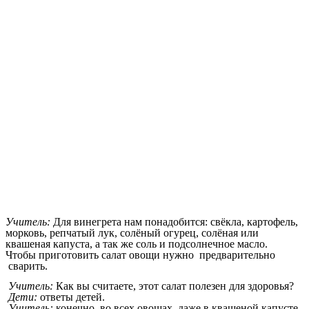
Учитель:
Для винегрета нам понадобится: свёкла, картофель,
морковь, репчатый лук, солёный огурец, солёная или
квашеная капуста, а так же соль и подсолнечное масло.
Чтобы приготовить салат овощи нужно предварительно
сварить.
Учитель:
Как вы считаете, этот салат полезен для здоровья?
Дети:
ответы детей.
Учитель:
конечно, во всех овощах, даже в квашеной капусте