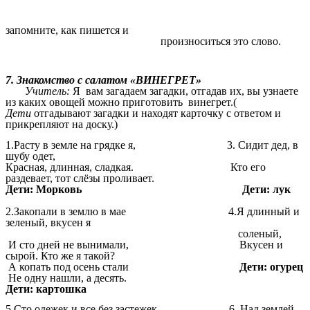
запомните, как пишется и
произноситься это слово.
7. Знакомство с салатом «ВИНЕГРЕТ»
Учитель:
Я вам загадаем загадки, отгадав их, вы узнаете
из каких овощей можно приготовить винегрет.(
Дети
отгадывают загадки и находят карточку с ответом и
прикрепляют на доску.)
1.Расту в земле на грядке я, 3. Сидит дед, в
шубу одет,
Красная, длинная, сладкая. Кто его
раздевает, тот слёзы проливает.
Дети: Морковь Дети: лук
2.Закопали в землю в мае 4.Я длинный и
зеленый, вкусен я
соленый,
И сто дней не вынимали, Вкусен и
сырой. Кто же я такой?
А копать под осень стали
Дети: огурец
Не одну нашли, а десять.
Дети: картошка
5.Сто одежек и все без застежек 6. Над землей