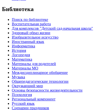
Библиотека
Поиск по библиотеке
Воспитательная работа
Для комплексов "Детский сад-начальная школа"
Здоровый образ жизни
Изобразительное искусство
Иностранный язык
Информатика
История
Логопедия
Математика
Материалы для родителей
Материалы МО
Междисциплинарное обобщение
Музыка
Общепедагогические технологии
Окружающий мир
Основы безопасности жизнедеятельности
Психология
Региональный компонент
Русский язык
Сценарии праздников