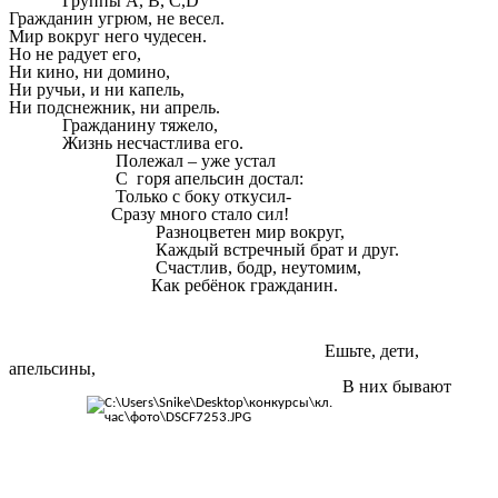
Группы А, В, С,D
Гражданин угрюм, не весел.
Мир вокруг него чудесен.
Но не радует его,
Ни кино, ни домино,
Ни ручьи, и ни капель,
Ни подснежник, ни апрель.
Гражданину тяжело,
Жизнь несчастлива его.
Полежал – уже устал
С горя апельсин достал:
Только с боку откусил-
Сразу много стало сил!
Разноцветен мир вокруг,
Каждый встречный брат и друг.
Счастлив, бодр, неутомим,
Как ребёнок гражданин.
Ешьте, дети,
апельсины,
В них бывают