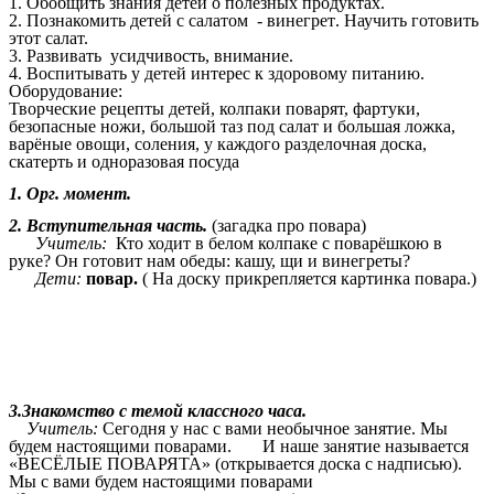
1. Обобщить знания детей о полезных продуктах.
2. Познакомить детей с салатом - винегрет. Научить готовить
этот салат.
3. Развивать усидчивость, внимание.
4. Воспитывать у детей интерес к здоровому питанию.
Оборудование:
Творческие рецепты детей, колпаки поварят, фартуки,
безопасные ножи, большой таз под салат и большая ложка,
варёные овощи, соления, у каждого разделочная доска,
скатерть и одноразовая посуда
1. Орг. момент.
2. Вступительная часть.
(загадка про повара)
Учитель:
Кто ходит в белом колпаке с поварёшкою в
руке? Он готовит нам обеды: кашу, щи и винегреты?
Дети:
повар.
( На доску прикрепляется картинка повара.)
3.Знакомство с темой классного часа.
Учитель:
Сегодня у нас с вами необычное занятие. Мы
будем настоящими поварами. И наше занятие называется
«ВЕСЁЛЫЕ ПОВАРЯТА» (открывается доска с надписью).
Мы с вами будем настоящими поварами