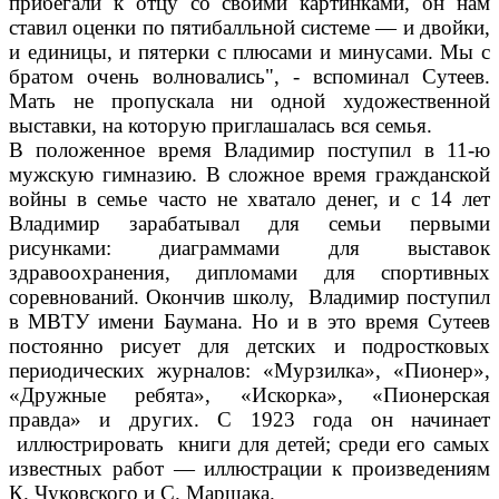
прибегали к отцу со своими картинками, он нам
ставил оценки по пятибалльной системе — и двойки,
и единицы, и пятерки с плюсами и минусами. Мы с
братом очень волновались", - вспоминал Сутеев.
Мать не пропускала ни одной художественной
выставки, на которую приглашалась вся семья.
В положенное время Владимир поступил в 11-ю
мужскую гимназию. В сложное время гражданской
войны в семье часто не хватало денег, и с 14 лет
Владимир зарабатывал для семьи первыми
рисунками: диаграммами для выставок
здравоохранения, дипломами для спортивных
соревнований. Окончив школу, Владимир поступил
в МВТУ имени Баумана. Но и в это время Сутеев
постоянно рисует для детских и подростковых
периодических журналов: «Мурзилка», «Пионер»,
«Дружные ребята», «Искорка», «Пионерская
правда» и других. С 1923 года он начинает
иллюстрировать книги для детей; среди его самых
известных работ — иллюстрации к произведениям
К. Чуковского и С. Маршака.