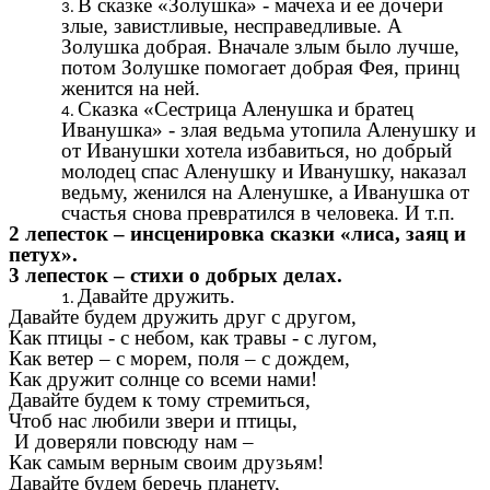
В сказке «Золушка» - мачеха и ее дочери
злые, завистливые, несправедливые. А
Золушка добрая. Вначале злым было лучше,
потом Золушке помогает добрая Фея, принц
женится на ней.
Сказка «Сестрица Аленушка и братец
Иванушка» - злая ведьма утопила Аленушку и
от Иванушки хотела избавиться, но добрый
молодец спас Аленушку и Иванушку, наказал
ведьму, женился на Аленушке, а Иванушка от
счастья снова превратился в человека. И т.п.
2 лепесток – инсценировка сказки «лиса, заяц и
петух».
3 лепесток – стихи о добрых делах.
Давайте дружить.
Давайте будем дружить друг с другом,
Как птицы - с небом, как травы - с лугом,
Как ветер – с морем, поля – с дождем,
Как дружит солнце со всеми нами!
Давайте будем к тому стремиться,
Чтоб нас любили звери и птицы,
И доверяли повсюду нам –
Как самым верным своим друзьям!
Давайте будем беречь планету,