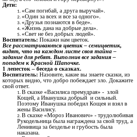
Дети:
«Сам погибай, а друга выручай».
«Один за всех и все за одного».
«Друзья познаются в беде».
«Жизнь дана на добрые дела».
«Свет не без добрых людей».
Воспитатель:
Покажи нам цветок.
Все рассматриваются цветик – семицветик,
видят, что на каждом листе своя тайна –
задание для ребят. Выполнив все задания –
попадем к Красной Шапочке.
1 лепесток – беседа о сказках.
Воспитатель:
Назовите, какие вы знаете сказки, из
которых видно, что добро побеждает зло. Докажите
свой ответ.
В сказке «Василиса премудрая» - злой
Кощей, а Иванушка добрый и сильный.
Поэтому Иванушка победил Кощея и взял в
жены Василису.
В сказке «Мороз Иванович» - трудолюбивая
Рукодельница была награждена за свой труд, а
Ленивица за безделье и грубость была
наказана.