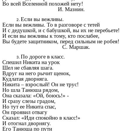
Во всей Вселенной похожей нету!
И. Мазнин.
Если вы вежливы.
Если вы вежливы. То в разговоре с тетей
И с дедушкой, и с бабушкой, вы их не перебьете!
И если вы вежливы к тому, кто послабее,
Вы будете защитником, перед сильным не робея!
С. Маршак.
По дороге в класс.
Спешил Никита на урок
Шел не сбавляя шага.
Вдруг на него рычит щенок,
Кудлатая дворняга.
Никита – взрослый! Он не трус!
Но шла Танюша рядом,
Она сказала: «Ой, боюсь!» -
И сразу слезы градом,
Но тут ее Никита спас,
Он проявил отвагу
Сказал: «Иди спокойно в класс!»
И отогнал дворнягу.
Его Танюша по пути