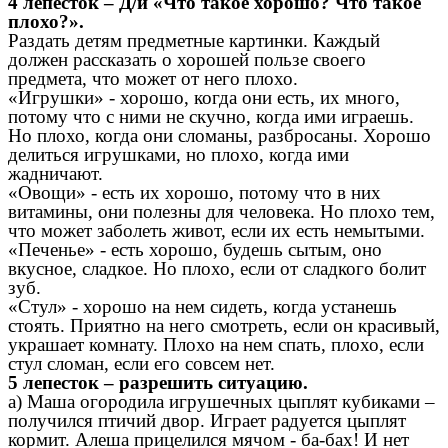
4 лепесток – Д/и «Что такое хорошо? Что такое
плохо?».
Раздать детям предметные картинки. Каждый
должен рассказать о хорошей пользе своего
предмета, что может от него плохо.
«Игрушки» - хорошо, когда они есть, их много,
потому что с ними не скучно, когда ими играешь.
Но плохо, когда они сломаны, разбросаны. Хорошо
делиться игрушками, но плохо, когда ими
жадничают.
«Овощи» - есть их хорошо, потому что в них
витамины, они полезны для человека. Но плохо тем,
что может заболеть живот, если их есть немытыми.
«Печенье» - есть хорошо, будешь сытым, оно
вкусное, сладкое. Но плохо, если от сладкого болит
зуб.
«Стул» - хорошо на нем сидеть, когда устанешь
стоять. Приятно на него смотреть, если он красивый,
украшает комнату. Плохо на нем спать, плохо, если
стул сломан, если его совсем нет.
5 лепесток – разрешить ситуацию.
а) Маша огородила игрушечных цыплят кубиками –
получился птичий двор. Играет радуется цыплят
кормит. Алеша прицелился мячом - ба-бах! И нет