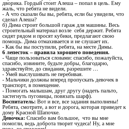
дворика. Гордый стоит Алеша – попал в цель. Ему
жаль, что ребята не видели.
- А что сказали бы вы, ребята, если бы увидели, что
сделал Алеша?
б) Дима строит большой гараж для машины. Весь
строительный материал возле себя держит. Ребята
сидят рядом и просят кубики, предлагают свою
помощь. Дима отмахивается и не слушает их.
- Как бы вы поступили, ребята, на месте Димы.
6 лепесток – правила хорошего поведения.
- Чаще пользоваться словами: спасибо, пожалуйста,
спасибо, извините, будьте добры, благодарю,
здравствуйте, до свидания, разрешите …
- Умей выслушивать не перебивая.
- Мальчики должны вперед пропускать девочек в
транспорт, в помещение.
- Помогать малышам, друг другу (надеть пальто,
застегнуть пуговицы, повязать шарф).
Воспитатель:
Вот и все, все задания выполнены!
Ребята, смотрите, а вот и дорога, которая приведет к
дому Красной Шапочке.
Девочка:
Спасибо вам большое, что вы мне
помогли, ведь доброта творит чудеса! Ну, а мне
пора, до свидания!