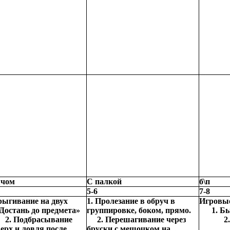
ячом
С палкой
б\п
5-6
7-8
рыгивание на двух
1. Пролезание в обруч в
Игр
 Достань до предмета»
группировке, боком, прямо.
1. Б
) 2. Подбрасывание
2. Перешагивание через
2. 
ерх и ловля после
бруски с мешочком на
3. «