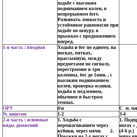
ходьбе с высоким
подниманием колен, в
непрерывном беге.
Развивать ловкость и
устойчивое равновесие при
ходьбе по шнуру, в
прыжках с продвижением
вперед.
1-я часть : вводная
Ходьба и бег по одному, на
носках, пятках,
врассыпную, между
предметами по сигналу,
перестроение в три
колонны, бег до 1мин. , с
высоким подниманием
колен, проверка осанки,
ходьба в медленном,
обычном и быстром
темпах.
ОРУ
б\п
С м. м
№ занятия
1-2
3-4
2-я часть : основные
1. Ходьба с
1. Подп
виды движений
перешагиванием через
ногах «
кубики, через мячи. 2.
(4-6 р.
Прыжки на 2-х ногах с
мяча вв