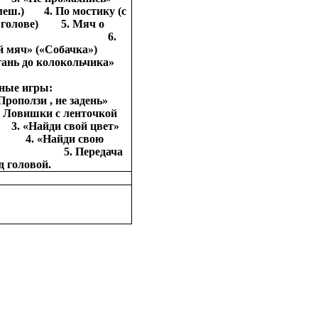
,меш.) 4. По мостику (с
а голове) 5. Мяч о
енку 6.
ай мяч» («Собачка»)
стань до колокольчика»
вижные игры:
оползи , не задень»
вишки с ленточкой
Найди свой цвет»
Найди свою
» 5. Передача
д головой.