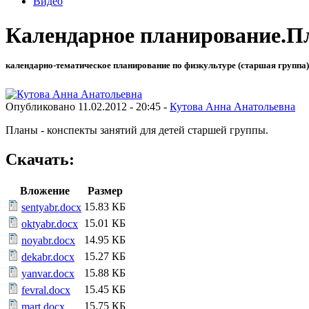
Видео
Календарное планирование.Пл
календарно-тематическое планирование по физкультуре (старшая группа)
Опубликовано 11.02.2012 - 20:45 -
Кутова Анна Анатольевна
Планы - конспекты занятий для детей старшей группы.
Скачать:
Вложение
Размер
15.83 КБ
sentyabr.docx
15.01 КБ
oktyabr.docx
14.95 КБ
noyabr.docx
15.27 КБ
dekabr.docx
15.88 КБ
yanvar.docx
15.45 КБ
fevral.docx
15.75 КБ
mart.docx