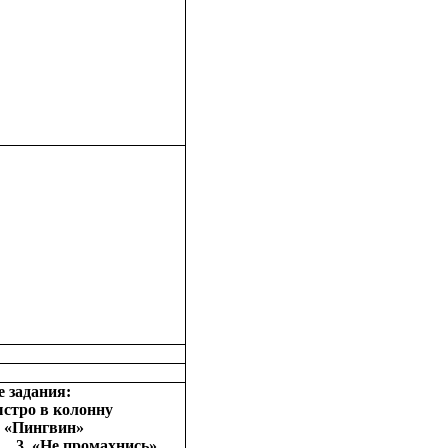
овые задания:
ыстро в колонну
«Пингвин»
Не промахнись»