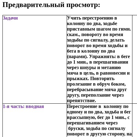
Предварительный просмотр:
Задачи
Учить перестроению в
колонну по два, ходьбе
приставным шагом по гимн.
скам., повороту во время
ходьбы по сигналу, делать
поворот во время ходьбы и
бега в колонну по два
(парами). Упражнять: в беге
до 1 мин., в перешагивании
через шнуры и метанию
мяча в цель, в равновесии и
прыжках. Повторить
пролезание в обруч боком,
перебрасывание мяча друг
другу, переползание через
препятствие.
1-я часть: вводная
Перестроение в колонну по
одному и по два, ходьба и бег
врассыпную, бег до 1 мин., с
перешагиванием через
бруски, ходьба по сигналу
поворот в другую сторону, на