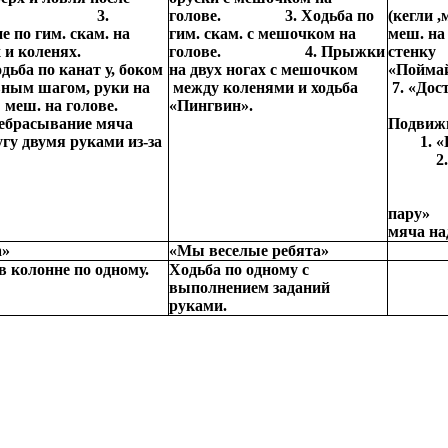
пка. 3.
голове. 3. Ходьба по
(кегли 
е по гим. скам. на
гим. скам. с мешочком на
меш. н
нях и коленях.
голове. 4. Прыжки
ст
ба по канат у, боком
на двух ногах с мешочком
«Пойм
вным шагом, руки на
между коленями и ходьба
7. «До
 с меш. на голове.
«Пингвин».
брасывание мяча
Под
угу двумя руками из-за
1. «Пр
оловы.
2. Ло
3. «
4. «
пару
мяча на
а»
«Мы веселые ребята»
в колонне по одному.
Ходьба по одному с
выполнением заданий
руками.