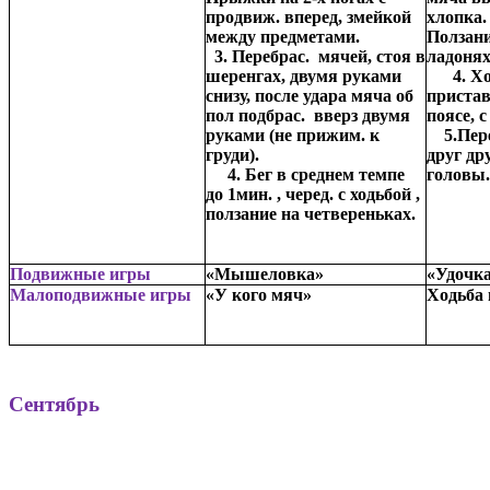
продвиж. вперед, змейкой
хло
между предметами.
Ползани
3. Перебрас. мячей, стоя в
ладо
шеренгах, двумя руками
4. Ходь
снизу, после удара мяча об
приста
пол подбрас. вверз двумя
поясе,
руками (не прижим. к
5.Пере
груди).
друг др
4. Бег в среднем темпе
г
до 1мин. , черед. с ходьбой ,
ползание на четвереньках.
Подвижные игры
«Мышеловка»
«Удочк
Малоподвижные игры
«У кого мяч»
Ходьба 
Сентябрь