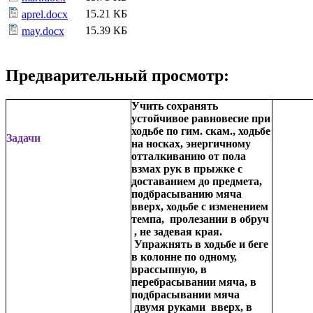
15.21 КБ
aprel.docx
15.39 КБ
may.docx
Предварительный просмотр:
Учить сохранять
устойчивое равновесие при
ходьбе по гим. скам., ходьбе
Задачи
на носках, энергичному
отталкиванию от пола
взмах рук в прыжке с
доставанием до предмета,
подбрасыванию мяча
вверх, ходьбе с изменением
темпа, пролезании в обруч
, не задевая края.
Упражнять в ходьбе и беге
в колонне по одному,
врассыпную, в
перебрасывании мяча, в
подбрасывании мяча
двумя руками вверх, в