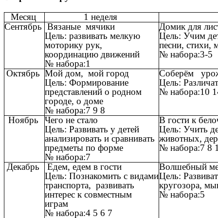
Месяц
1 неделя
Сентябрь
Вязаные мячики
Домик для ли
Цель: развивать мелкую
Цель: Учим де
моторику рук,
песни, стихи,
координацию движений
№ набора:3-5
№ набора:1
Октябрь
Мой дом, мой город
Соберём уро
Цель: Формирование
Цель: Различа
представлений о родном
№ набора:10 
городе, о доме
№ набора:7 9 8
Ноябрь
Чего не стало
В гости к бел
Цель: Развивать у детей
Цель: Учить д
анализировать и сравнивать
животных, де
предметы по форме
№ набора:7 8 
№ набора:7
Декабрь
Едем, едем в гости
Волшебный м
Цель: Познакомить с видами
Цель: Развива
транспорта, развивать
кругозора, м
интерес к совместным
№ набора:5
играм
№ набора:4 5 6 7