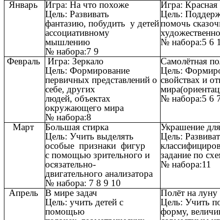
Январь
Игра: На что похоже
Игра: Красна
Цель: Развивать
Цель: Поддержи
фантазию, побудить у детей
помочь сказо
ассоциативному
художественно
мышлению
№ набора:5 6 
№ набора:7 9
Февраль
Игра: Зеркало
Самолётная п
Цель: Формирование
Цель: Формиро
первичных представлений о
свойствах и 
себе, других
мира(ориентац
людей, объектах
№ набора:5 
окружающего мира
№ набора:8
Март
Большая стирка
Украшение дл
Цель: Учить выделять
Цель: Развива
особые признаки фигур
классифициров
с помощью зрительного и
задание по сх
осязательно-
№ набора:11
двигательного анализатора
№ набора: 7 8 9 10
Апрель
В мире задач
Полёт на луну
Цель: учить детей с
Цель: Учить п
помощью
форму, величин