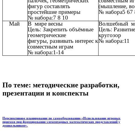
палочек, геометрических
совместным и
фигур составлять
(мышление, в
простейшие примеры
№ набора5 67
№ набора:7 8 10
Май
В мире весны
Волшебный м
Цель: Закрепить объёмные
Цель: Развити
геометрические
кругозор
фигуры, развивать интерес к
№ набора:11
совместным играм
№ набора:1-14
По теме: методические разработки,
презентации и конспекты
Перспективное планирование по самообразованию «Использование игровых
приемов при формировании элементарных математических представлений у
дошкольников».