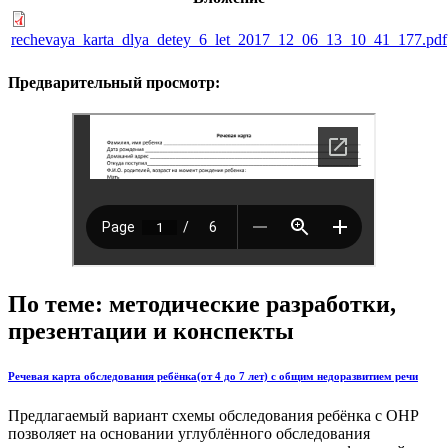
rechevaya_karta_dlya_detey_6_let_2017_12_06_13_10_41_177.pdf
Предварительный просмотр:
По теме: методические разработки,
презентации и конспекты
Речевая карта обследования ребёнка(от 4 до 7 лет) с общим недоразвитием речи
Предлагаемый вариант схемы обследования ребёнка с ОНР
позволяет на основании углублённого обследования