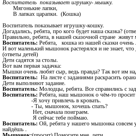
Воспитатель показывает игрушку- мышку.
Мягонькие лапки,
В лапках царапки. (Кошка)
Воспитатель показывает игрушку-кошку.
Догадались, ребята, про кого будет наша сказка? (отв
Правильно, ребята, в нашей сказочной стране живут
Воспитатель:
Ребята, кошка из нашей сказки очень
И вот маленький мышонок растерялся и не знает, что
(ответы детей)
Дети садятся за столы.
Вот вам первая задачка:
Мышки очень любят сыр, ведь правда? Так вот им на
Воспитатель:
На листе с заданиями раскрасить ора
Дети выполняют задание.
Воспитатель:
Молодцы, ребята. Все справились с з
Воспитатель:
Ребята, наш мышонок о чём-то просит
-Я хочу привлечь в кровать.
- Ты, мышонок, хочешь спать?
Нет, сначала поиграем.
Я сейчас тебе поймаю.
Воспитатель:
Ой, ребята у нашего мышонка совсем уш
найдёшь .
Мышонок:
(просит) Помогите мне, дети.