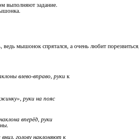
том выполняют задание.
мышонка.
, ведь мышонок спрятался, а очень любит порезвиться,
клоны влево-вправо, руки
к
ужинку», руки на пояс
аклона вперёд, руки
ы.
вниз, голову наклоняют к