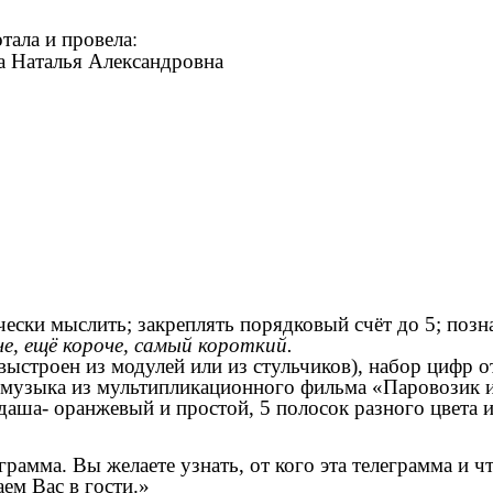
аботала и провела:
а Наталья Александровна
г
ески мыслить; закреплять порядковый счёт до 5; позн
е, ещё короче, самый короткий.
(выстроен из модулей или из стульчиков), набор цифр о
, музыка из мультипликационного фильма «Паровозик
ндаша- оранжевый и простой, 5 полосок разного цвета 
рамма. Вы желаете узнать, от кого эта телеграмма и чт
ем Вас в гости.»