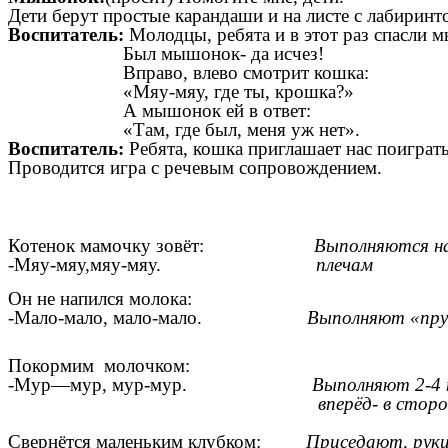
Дети берут простые карандаши и на листе с лабирин
Воспитатель:
Молодцы, ребята и в этот раз спасли 
Был мышонок- да исчез!
Вправо, влево смотрит кошка:
«Мяу-мяу, где ты, крошка?»
А мышонок ей в ответ:
«Там, где был, меня уж нет».
Воспитатель:
Ребята, кошка приглашает нас поиграть
Проводится игра с речевым сопровождением.
Котенок мамочку зовёт:
Выполняются на
-Мяу-мяу,мяу-мяу.
плечам
Он не напился молока:
-Мало-мало, мало-мало.
Выполняют «пр
Покормим молочком:
-Мур—мур, мур-мур.
Выполняют 2-4 н
вперёд- в сторон
Свернётся маленьким клубком:
Приседают, руки 