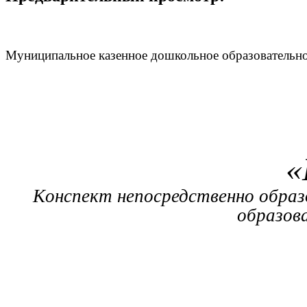
Муниципальное казенное дошкольное образовательно
«
онспект непосредственно образ
К
образов