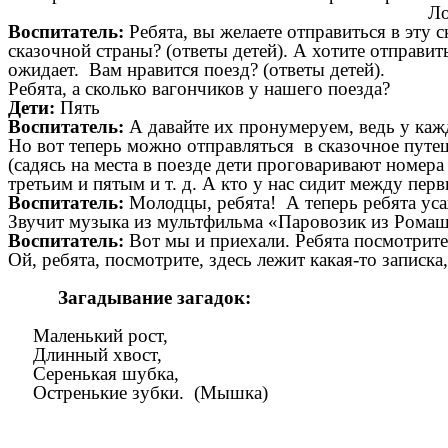
Лохматый, хвос
Воспитатель:
Ребята, вы желаете отправиться в эту с
сказочной страны? (ответы детей). А хотите отправит
ожидает. Вам нравится поезд? (ответы детей).
Ребята, а сколько вагончиков у нашего поезда?
Дети:
Пять
Воспитатель:
А давайте их пронумеруем, ведь у кажд
Но вот теперь можно отправляться в сказочное путеш
(садясь на места в поезде дети проговаривают номера
третьим и пятым и т. д. А кто у нас сидит между перв
Воспитатель:
Молодцы, ребята! А теперь ребята уса
Звучит музыка из мультфильма «Паровозик из Ромашко
Воспитатель:
Вот мы и приехали. Ребята посмотрите
Ой, ребята, посмотрите, здесь лежит какая-то записка
Загадывание загадок:
Маленький рост,
Длинный хвост,
Серенькая шубка,
Остренькие зубки. (Мышка)