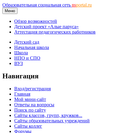
Образовательная социальная сеть
ns
portal.ru
Меню
Обзор возможностей
Детский проект «Алые паруса»
Аттестация педагогических работников
Детский сад
Начальная школа
Школа
НПО и СПО
ВУЗ
Навигация
Вход/регистрация
Главная
Мой мини-сайт
Ответы на вопросы
Поиск по сайту
Сайты классов, групп, кружков...
Сайты образовательных учреждений
Сайты коллег
Форумы