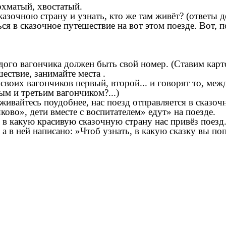
татый.
казочною страну и узнать, кто же там живёт? (ответы 
ься в сказочное путешествие на вот этом поезде. Вот, 
ого вагончика должен быть свой номер. (Ставим карто
ествие, занимайте места .
 своих вагончиков первый, второй... и говорят то, ме
ым и третьим вагончиком?...)
живайтесь поудобнее, нас поезд отправляется в сказоч
во», дети вместе с воспитателем» едут» на поезде.
 в какую красивую сказочную страну нас привёз поез
, а в ней написано: »Чтоб узнать, в какую сказку вы по