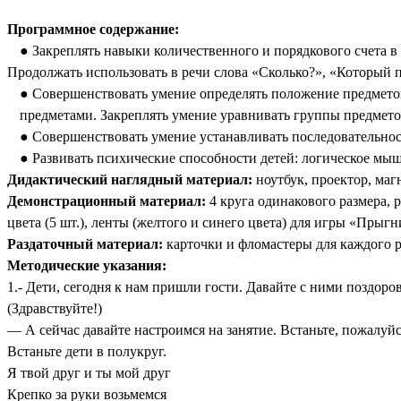
Программное содержание:
Закреплять навыки количественного и порядкового счета в 
Продолжать использовать в речи слова «Сколько?», «Который п
Совершенствовать умение определять положение предметов, 
предметами. Закреплять умение уравнивать группы предмет
Совершенствовать умение устанавливать последовательность 
Развивать психические способности детей: логическое мыш
Дидактический наглядный материал:
ноутбук, проектор, маг
Демонстрационный материал:
4 круга одинакового размера, р
цвета (5 шт.), ленты (желтого и синего цвета) для игры «Прыг
Раздаточный материал:
карточки и фломастеры для каждого р
Методические указания:
1.- Дети, сегодня к нам пришли гости. Давайте с ними поздоро
(Здравствуйте!)
— А сейчас давайте настроимся на занятие. Встаньте, пожалуйс
Встаньте дети в полукруг.
Я твой друг и ты мой друг
Крепко за руки возьмемся