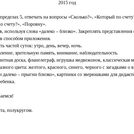
2015 год
пределах 5, отвечать на вопросы «Сколько?», «Который по счету
о счету?», «Поровну».
используя слова «далеко – близко». Закреплять представления о 
ов способом приложения.
частей суток: утро, день, вечер, ночь.
ление, зрительную память, внимание, наблюдательность.
нитная доска, фланелеграф, игрушка медвежонок, классическая м
азного цвета: желтого, красного, синего, черного с загадками о 
ни далеко – прыгни близко», картинки со зверюшками для дидакт
ебенка.
ваемся!
та, полукругом.