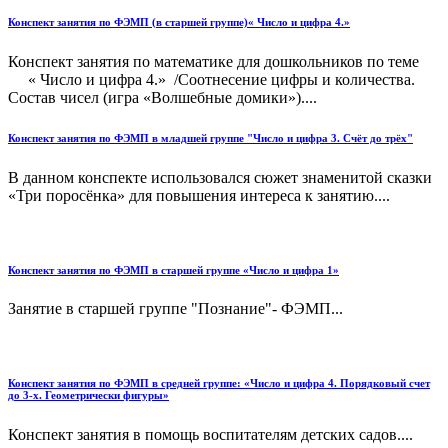
Конспект занятия по ФЭМП (в старшей группе)« Число и цифра 4.»
Конспект занятия по математике для дошкольников по теме
« Число и цифра 4.» /Соотнесение цифры и количества.
Состав чисел (игра «Волшебные домики»)....
Конспект занятия по ФЭМП в младшей группе "Число и цифра 3. Счёт до трёх"
В данном конспекте использовался сюжет знаменитой сказки
«Три поросёнка» для повышения интереса к занятию....
Конспект занятия по ФЭМП в старшей группе «Число и цифра 1»
Занятие в старшей группе "Познание"- ФЭМП...
Конспект занятия по ФЭМП в средней группе: «Число и цифра 4. Порядковый счет
до 3-х. Геометрически фигуры»
Конспект занятия в помощь воспитателям детских садов....