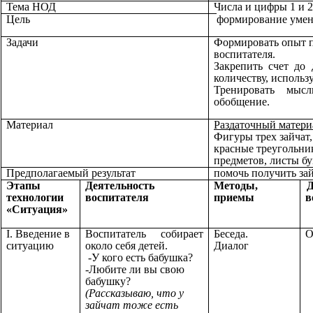
Тема НОД
Числа и цифры 1 и 2
Цель
формирование умени
Задачи
Формировать опыт п
воспитателя.
Закрепить счет до 
количеству, использу
Тренировать мысл
обобщение.
Материал
Раздаточный матери
Фигуры трех зайчат,
красные треугольни
предметов, листы бу
Предполагаемый результат
помочь получить за
Этапы
Деятельность
Методы,
Д
технологии
воспитателя
приемы
в
«Ситуация»
I. Введение в
Воспитатель собирает
Беседа.
О
ситуацию
около себя детей.
Диалог
-У кого есть бабушка?
-Любите ли вы свою
бабушку?
(Рассказываю, что у
зайчат тоже есть