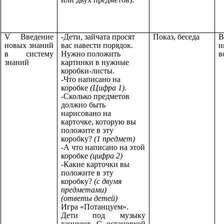
V Введение
-Дети, зайчата просят
Показ, беседа
В
новых знаний
вас навести порядок.
и
в систему
Нужно положить
в
знаний
картинки в нужные
коробки-листы.
-Что написано на
коробке
(Цифра 1)
.
-Сколько предметов
должно быть
нарисовано на
карточке, которую вы
положите в эту
коробку?
(1 предмет)
-А что написано на этой
коробке
(цифра 2)
-Какие карточки вы
положите в эту
коробку?
(с двумя
предметами)
(ответы детей)
Игра «Потанцуем».
Дети под музыку
танцуют. С остановкой