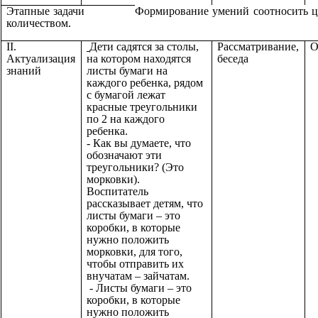
Этапные задачи
Формирование умений соотносить ц
количеством.
II.
Дети садятся за столы,
Рассматривание,
О
Актуализация
на котором находятся
беседа
знаний
листы бумаги на
каждого ребенка, рядом
с бумагой лежат
красные треугольники
по 2 на каждого
ребенка.
- Как вы думаете, что
обозначают эти
треугольники? (Это
морковки).
Воспитатель
рассказывает детям, что
листы бумаги – это
коробки, в которые
нужно положить
морковки, для того,
чтобы отправить их
внучатам – зайчатам.
- Листы бумаги – это
коробки, в которые
нужно положить