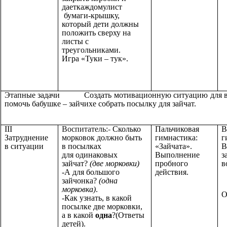
даеткаждомулист
бумаги-крышку,
который дети должны
положить сверху на
листы с
треугольниками.
Игра «Туки – тук».
Этапные задачи Создать мотивационную ситуацию для во
помочь бабушке – зайчихе собрать посылку для зайчат.
III
Воспитатель:
-
Сколько
Пальчиковая
В
Затруднение
морковок должно быть
гимнастика:
г
в ситуации
в посылках
«Зайчата».
В
для одинаковых
Выполнение
з
зайчат?
(две морковки)
пробного
в
-А для большого
действия.
зайчонка?
(одна
морковка)
.
О
-Как узнать, в какой
посылке две морковки,
а в какой
одна
?(Ответы
детей).