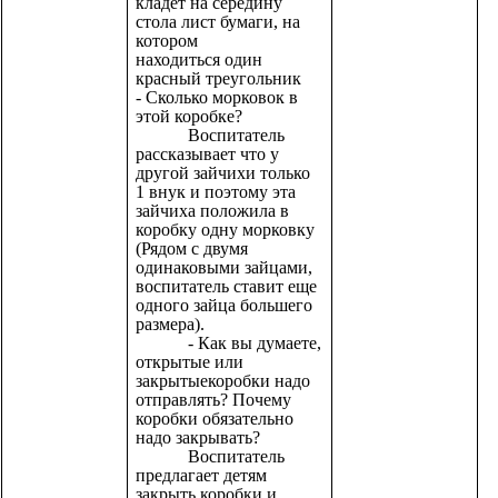
кладет на середину
стола лист бумаги, на
котором
находиться один
красный треугольник
- Сколько морковок в
этой коробке?
Воспитатель
рассказывает что у
другой зайчихи только
1 внук и поэтому эта
зайчиха положила в
коробку одну морковку
(Рядом с двумя
одинаковыми зайцами,
воспитатель ставит еще
одного зайца большего
размера).
- Как вы думаете,
открытые или
закрытыекоробки надо
отправлять? Почему
коробки обязательно
надо закрывать?
Воспитатель
предлагает детям
закрыть коробки и