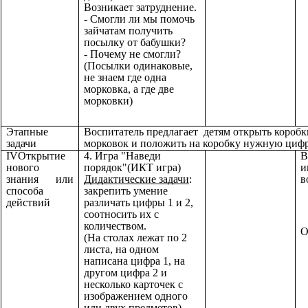
Возникает затруднение.
- Смогли ли мы помочь
зайчатам получить
посылку от бабушки?
- Почему не смогли?
(Посылки одинаковые,
не знаем где одна
морковка, а где две
морковки)
Этапные
Воспитатель предлагает детям открыть коробк
задачи
морковок и положить на коробку нужную цифр
IVОткрытие
4. Игра "Наведи
В
нового
порядок"(ИКТ игра)
и
знания или
Дидактические задачи
:
в
способа
закрепить умение
действий
различать цифры 1 и 2,
соотносить их с
количеством.
О
(На столах лежат по 2
листа, на одном
написана цифра 1, на
другом цифра 2 и
несколько карточек с
изображением одного
или двух предметов).