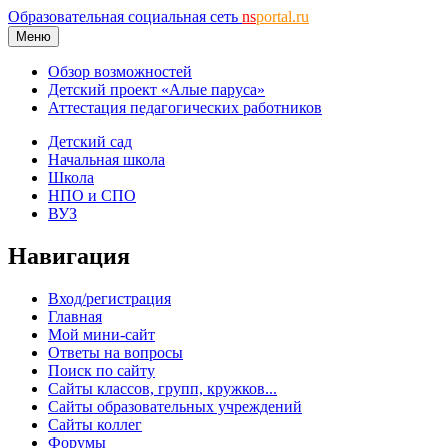
Образовательная социальная сеть
ns
portal.ru
Меню
Обзор возможностей
Детский проект «Алые паруса»
Аттестация педагогических работников
Детский сад
Начальная школа
Школа
НПО и СПО
ВУЗ
Навигация
Вход/регистрация
Главная
Мой мини-сайт
Ответы на вопросы
Поиск по сайту
Сайты классов, групп, кружков...
Сайты образовательных учреждений
Сайты коллег
Форумы