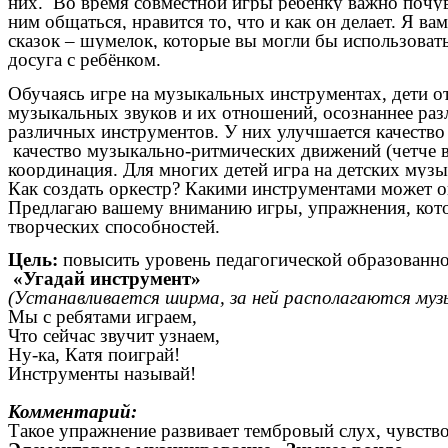
них. Во время совместной игры ребенку важно почув
ним общаться, нравится то, что и как он делает. Я ва
сказок – шумелок, которые вы могли бы использоват
досуга с ребёнком.
Обучаясь игре на музыкальных инструментах, дети о
музыкальных звуков и их отношений, осознаннее раз
различных инструментов. У них улучшается качество
качество музыкально-ритмических движений (четче в
координация. Для многих детей игра на детских муз
Как создать оркестр? Какими инструментами может о
Предлагаю вашему вниманию игры, упражнения, котор
творческих способностей.
Цель:
повысить уровень педагогической образованн
«Угадай инструмент»
(Устанавливается ширма, за ней располагаются муз
Мы с ребятами играем,
Что сейчас звучит узнаем,
Ну-ка, Катя поиграй!
Инструменты называй!
Комментарий:
Такое упражнение развивает тембровый слух, чувств