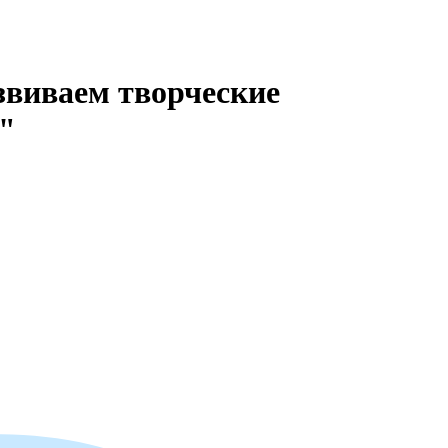
звиваем творческие
х"