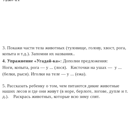
3. Покажи части тела животных (туловище, голову, хвост, рога,
копыта и т.д.). Запомни их названия..
4. Упражнение «Угадай-ка»:
Дополни предложения:
Ноги, копыта, рога — у ... (лося). Кисточки на ушах — у ...
(белки, рыси). Иголки на теле — у ... (ежа).
5. Рассказать ребенку о том, чем питаются дикие животные
наших лесов и где они живут (в норе, берлоге, логове, дупле и т.
д.). Раскрась животных, которые всю зиму спят.