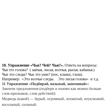
10.
Упражнение «Чья? Чей? Чьи?».
Ответь на вопросы:
Чья это голова? ( заячья, лисья, волчья, рысья, кабанья.)
Чьи это следы? Чьи это уши? (нос, клыки, глаза).
Например: «Это волчьи следы. Это лисья голова» и т.д.
11 Упражнение «Подбирай, называй, запоминай»:
Закончи предложения (подбери и назови как можно больше
слов-признаков, слов-действий):
Медведь (какой) — бурый, огромный, лохматый, неуклюжий,
косолапый, сильный.