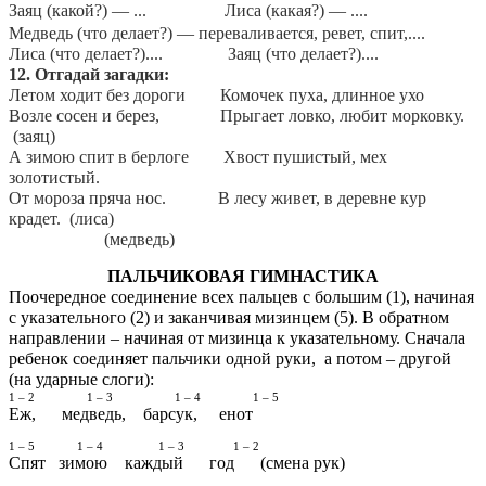
Заяц (какой?) — ... Лиса (какая?) — ....
Медведь (что делает?) — переваливается, ревет, спит,....
Лиса (что делает?).... Заяц (что делает?)....
12. Отгадай загадки:
Летом ходит без дороги Комочек пуха, длинное ухо
Возле сосен и берез, Прыгает ловко, любит морковку.
(заяц)
А зимою спит в берлоге Хвост пушистый, мех
золотистый.
От мороза пряча нос. В лесу живет, в деревне кур
крадет. (лиса)
(медведь)
ПАЛЬЧИКОВАЯ ГИМНАСТИКА
Поочередное соединение всех пальцев с большим (1), начиная
с указательного (2) и заканчивая мизинцем (5). В обратном
направлении – начиная от мизинца к указательному. Сначала
ребенок соединяет пальчики одной руки, а потом – другой
(на ударные слоги):
1 – 2 1 – 3 1 – 4 1 – 5
Еж, медведь, барсук, енот
1 – 5 1 – 4 1 – 3 1 – 2
Спят зимою каждый год (смена рук)