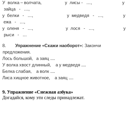
У волка – волчата, у лисы - …, у
зайца - …,
у белки - …, у медведя - …, у
ежа - …,
у оленя - …, у лося - …, у
рыси - …
8.
Упражнение «Скажи наоборот»:
Закончи
предложения.
Лось большой, а заяц ....
У волка хвост длинный, а у медведя ....
Белка слабая, а волк ....
Лиса хищное животное, а заяц ....
9. Упражнение «Снежная азбука»
Догадайся, кому эти следы принадлежат.