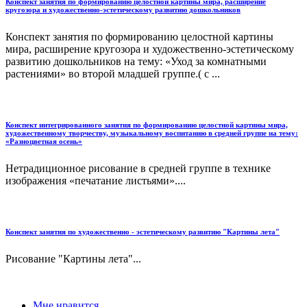
Конспект занятия по формированию целостной картины мира, расширение
кругозора и художественно-эстетическому развитию дошкольников
Конспект занятия по формированию целостной картины
мира, расширение кругозора и художественно-эстетическому
развитию дошкольников на тему: «Уход за комнатными
растениями» во второй младшей группе.( с ...
Конспект интегрированного занятия по формированию целостной картины мира,
художественному творчеству, музыкальному воспитанию в средней группе на тему:
«Разноцветная осень»
Нетрадиционное рисование в средней группе в технике
изображения «печатание листьями»....
Конспект занятия по художественно - эстетическому развитию "Картины лета"
Рисование "Картины лета"...
Мне нравится