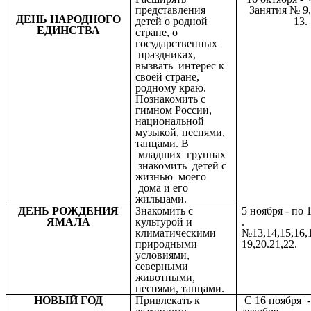
представления
Занятия № 9,
ДЕНЬ НАРОДНОГО
детей о родной
13.
ЕДИНСТВА
стране, о
государственных
праздниках,
вызвать интерес к
своей стране,
родному краю.
Познакомить с
гимном России,
национальной
музыкой, песнями,
танцами. В
младших группах
знакомить детей с
жизнью моего
дома и его
жильцами.
ДЕНЬ РОЖДЕНИЯ
Знакомить с
5 ноября - по 
ЯМАЛА
культурой и
. Зан
климатическими
№13,14,15,16,1
природными
19,20.21,22.
условиями,
северными
животными,
песнями, танцами.
НОВЫЙ ГОД
Привлекать к
С 16 ноября 