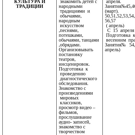
КУЛЬТУРА И
знакомить детей с
апреля.
ТРАДИЦИИ
народными
Занятия№45,46
традициями и
(март).
обычаями,
50,51,52,53,54
народным
56,57
искусством
( апрель)
,песнями,
С 15 апреля –
потешками,
Подготовка 
обычаями, танцами
весенним пра
,обрядами.
Занятия№ 54,5
Организовывать
апрель)
постановку
театров,
инсценировок.
Подготовка к
проведению
диагностического
обследования.
Знакомство с
произведениями
мировых
классиков,
просмотр видео –
фильмов,
прослушивание
аудио- записей,
знакомство с
творчеством