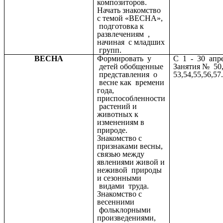
композиторов.
Начать знакомство
с темой «ВЕСНА»,
подготовка к
развлечениям ,
начиная с младших
групп.
ВЕСНА
Формировать у
С 1 - 30 апр
детей обобщенные
Занятия № 50,
представления о
53,54,55,56,57
весне как времени
года,
приспособленности
растений и
животных к
изменениям в
природе.
Знакомство с
признаками весны,
связью между
явлениями живой и
неживой природы
и сезонными
видами труда.
Знакомство с
весенними
фольклорными
произведениями,