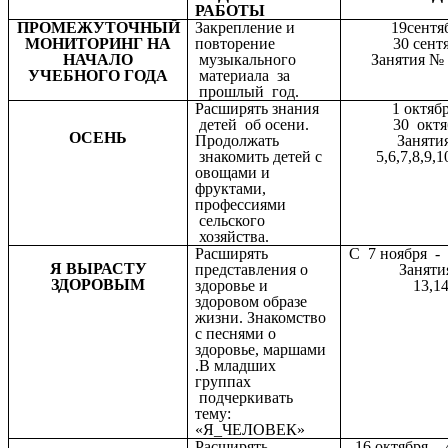
РАБОТЫ
ПРОМЕЖУТОЧНЫЙ
Закрепление и
19сентяб
МОНИТОРИНГ НА
повторение
30 сент
НАЧАЛО
музыкального
Занятия № 1
УЧЕБНОГО ГОДА
материала за
прошлый год.
Расширять знания
1 октяб
детей об осени.
30 октя
ОСЕНЬ
Продолжать
Заняти
знакомить детей с
5,6,7,8,9,1
овощами и
фруктами,
профессиями
сельского
хозяйства.
Расширять
С 7 ноября - 
Я ВЫРАСТУ
представления о
Заняти
ЗДОРОВЫМ
здоровье и
13,14
здоровом образе
жизни. Знакомство
с песнями о
здоровье, маршами
.В младших
группах
подчеркивать
тему:
«Я_ЧЕЛОВЕК»
Расширять
16 октября - 