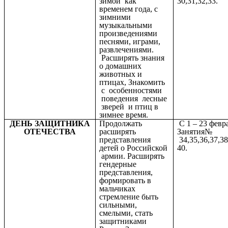
зимой как
30,31,32,33.
временем года, с
зимними
музыкальными
произведениями
песнями, играми,
развлечениями.
Расширять знания
о домашних
животных и
птицах, Знакомить
с особенностями
поведения лесные
зверей и птиц в
зимнее время.
ДЕНЬ ЗАЩИТНИКА
Продолжать
С 1 – 23 февр
ОТЕЧЕСТВА
расширять
Занятия№
представления
34,35,36,37,38
детей о Российской
40.
армии. Расширять
гендерные
представления,
формировать в
мальчиках
стремление быть
сильными,
смелыми, стать
защитниками