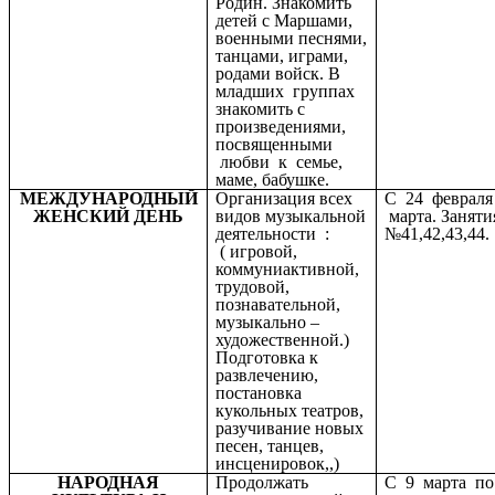
Родин. Знакомить
детей с Маршами,
военными песнями,
танцами, играми,
родами войск. В
младших группах
знакомить с
произведениями,
посвященными
любви к семье,
маме, бабушке.
МЕЖДУНАРОДНЫЙ
Организация всех
С 24 февраля
ЖЕНСКИЙ ДЕНЬ
видов музыкальной
марта. Заняти
деятельности :
№41,42,43,44.
( игровой,
коммуниактивной,
трудовой,
познавательной,
музыкально –
художественной.)
Подготовка к
развлечению,
постановка
кукольных театров,
разучивание новых
песен, танцев,
инсценировок,,)
НАРОДНАЯ
Продолжать
С 9 марта по