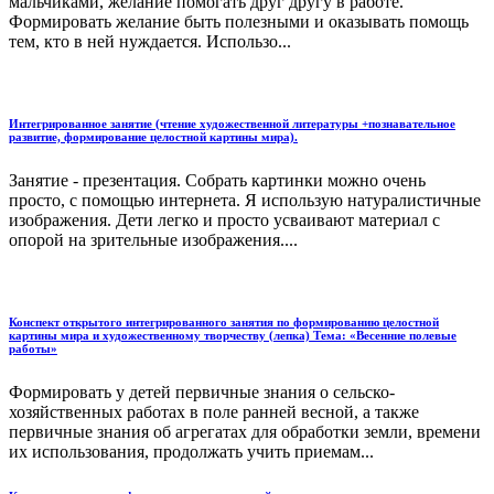
мальчиками, желание помогать друг другу в работе.
Формировать желание быть полезными и оказывать помощь
тем, кто в ней нуждается. Использо...
Интегрированное занятие (чтение художественной литературы +познавательное
развитие, формирование целостной картины мира).
Занятие - презентация. Собрать картинки можно очень
просто, с помощью интернета. Я использую натуралистичные
изображения. Дети легко и просто усваивают материал с
опорой на зрительные изображения....
Конспект открытого интегрированного занятия по формированию целостной
картины мира и художественному творчеству (лепка) Тема: «Весенние полевые
работы»
Формировать у детей первичные знания о сельско-
хозяйственных работах в поле ранней весной, а также
первичные знания об агрегатах для обработки земли, времени
их использования, продолжать учить приемам...