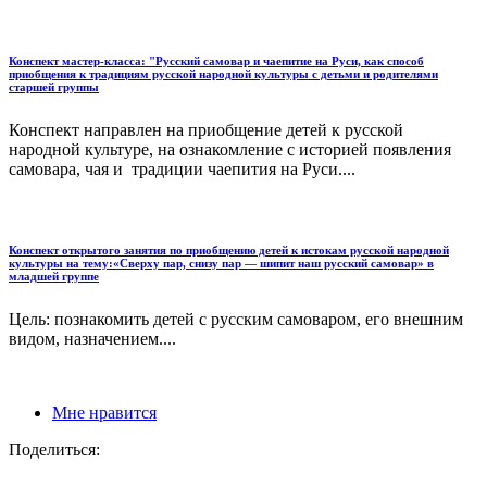
Конспект мастер-класса: "Русский самовар и чаепитие на Руси, как способ
приобщения к традициям русской народной культуры с детьми и родителями
старшей группы
Конспект направлен на приобщение детей к русской
народной культуре, на ознакомление с историей появления
самовара, чая и традиции чаепития на Руси....
Конспект открытого занятия по приобщению детей к истокам русской народной
культуры на тему:«Сверху пар, снизу пар — шипит наш русский самовар» в
младшей группе
Цель: познакомить детей с русским самоваром, его внешним
видом, назначением....
Мне нравится
Поделиться: