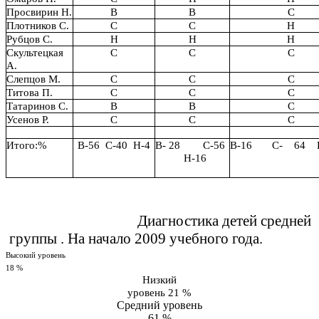
Просвирин Н.
В
В
С
Плотников С.
С
С
Н
Рубцов С.
Н
Н
Н
Скультецкая
С
С
С
А.
Слепцов М.
С
С
С
Титова П.
С
С
С
Татаринов С.
В
В
С
Усенов Р.
С
С
С
Итого:%
В-56 С-40 Н-4
В- 28 С-56
В-16 С- 64 Н
Н-16
Диагностика детей средней
группы . На начало 2009 учебного года.
Высокий уровень
18 %
Низкий
уровень 21 %
Средний уровень
61 %