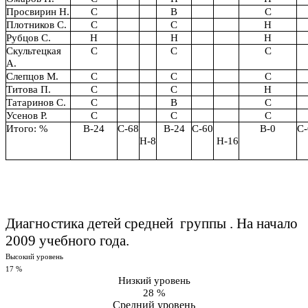
Просвирин Н.
С
В
С
Плотников С.
С
С
Н
Рубцов С.
Н
Н
Н
Скультецкая
С
С
С
А.
Слепцов М.
С
С
С
Титова П.
С
С
Н
Татаринов С.
С
В
С
Усенов Р.
С
С
С
Итого: %
В-24
С-68
В-24
С-60
В-0
С-
Н-8
Н-16
Диагностика детей средней группы . На начало
2009 учебного года.
Высокий уровень
17 %
Низкий уровень
28 %
Средний уровень