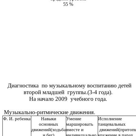
55 %
Диагностика по музыкальному воспитанию детей
второй младшей группы.(3-4 года).
На начало 2009 учебного года.
Музыкально-ритмические движения.
Ф. И. ребенка
Навыки
Умение
Исполнение
основных
маршировать
танцевальных
движений(ходьба
вместе и
движений(притопы
и бег)
индивидуально.
кружение в парах,