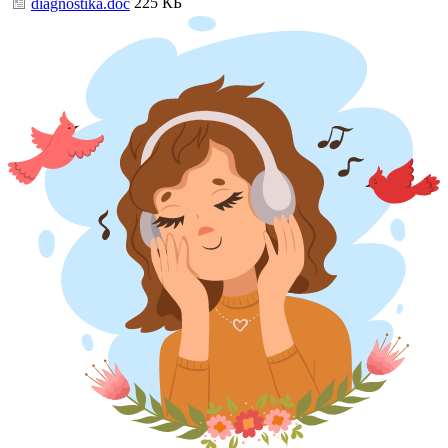
225 КБ
diagnostika.doc