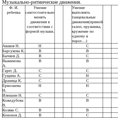
Музыкально-ритмические движения.
Ф. И.
Умение
Умение
ребенка
самгостоятельно
выполнять
менять
танцевальные
движения в
движения(прямой
соответствии с
галоп, пружинка,
формой музыки.
кружение по
одному в
парах…)
Аваков Н.
Н
С
Барсукова К.
В
В
Бычков Д.
В
С
Выжимова
В
В
А.
Гарес Д.
С
С
Гущина А.
С
Н
Драница К.
С
С
Ермолаева
Н
Н
Н.
Илюшин Н.
С
С
Кожедубова
В
В
В.
Коляко С.
В
В
Кононов Д.
В
С