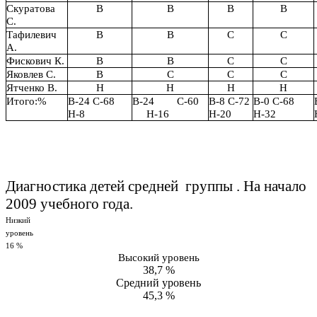
Скуратова
В
В
В
В
С.
Тафилевич
В
В
С
С
А.
Фискович К.
В
В
С
С
Яковлев С.
В
С
С
С
Ятченко В.
Н
Н
Н
Н
Итого:%
В-24 С-68
В-24 С-60
В-8 С-72
В-0 С-68
Н-8
Н-16
Н-20
Н-32
Диагностика детей средней группы . На начало
2009 учебного года.
Низкий
уровень
16 %
Высокий уровень
38,7 %
Средний уровень
45,3 %