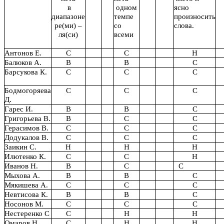
в
одном
ясно
диапазоне
темпе
произносить
ре(ми) –
со
слова.
ля(си)
всеми
Антонов Е.
С
С
Н
Балюков А.
В
В
С
Барсукова К.
С
С
С
Бодмогоряева
С
С
С
Д.
Гарес И.
В
В
С
Григорьева В.
В
С
С
Герасимов В.
С
С
С
Додукалов В.
С
С
С
Заикин С.
Н
Н
Н
Илютенко К.
С
С
Н
Иванов Н.
В
С
С
Мыхова А.
В
В
С
Мякишева А.
С
С
С
Невтисова К.
В
В
С
Носонов М.
С
С
С
Нестеренко С
С
Н
Н
Омаров Н.
С
Н
Н