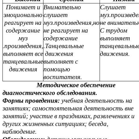
Понимает и
Внимательно
Слушает
эмоционально
слушает
муз.произведе
реагирует на
муз.произведения,но
не вниматель
содержание
не реагирует на
С трудом
муз
содержание
выполняет
.произведения,
.Танцевальные
танцевальны
выполняет все
движения
движения.
танцевальные
выполняет с
движения
помощью
воспитателя.
Методическое обеспечение
диагностического обследования.
Формы проведения:
учебная деятельность на
занятиях; самостоятельная деятельность вне
занятий; участие в праздниках, развлечениях и
других жизненных ситуациях; беседа,
наблюдение.