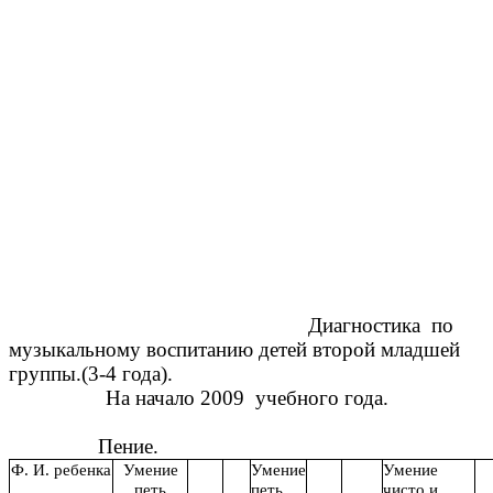
Диагностика по
музыкальному воспитанию детей второй младшей
группы.(3-4 года).
На начало 2009 учебного года.
Пение.
Ф. И. ребенка
Умение
Умение
Умение
петь
петь
чисто и