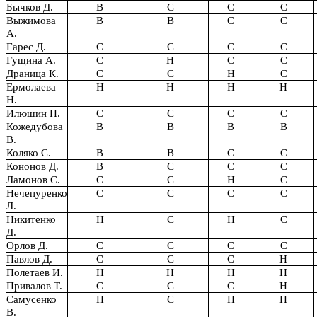
Бычков Д.
В
С
С
С
Выжимова
В
В
С
С
А.
Гарес Д.
С
С
С
С
Гущина А.
С
Н
С
С
Драница К.
С
С
Н
С
Ермолаева
Н
Н
Н
Н
Н.
Илюшин Н.
С
С
С
С
Кожедубова
В
В
В
В
В.
Коляко С.
В
В
С
С
Кононов Д.
В
С
С
С
Ламонов С.
С
С
Н
С
Нечепуренко
С
С
С
С
Л.
Никитенко
Н
С
Н
С
Д.
Орлов Д.
С
С
С
С
Павлов Д.
С
С
С
Н
Полетаев И.
Н
Н
Н
Н
Привалов Т.
С
С
С
Н
Самусенко
Н
С
Н
Н
В.