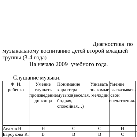
Диагностика по
музыкальному воспитанию детей второй младшей
группы.(3-4 года).
На начало 2009 учебного года.
Слушание музыки.
Ф. И.
Умение
Понимание
Узнавать
Умение
ребенка
слушать
характера
знакомые
высказывать
произведение
музыки(веселая,
мелодии
свои
до конца
бодрая,
впечатления.
спокойная…)
Аваков Н.
Н
С
С
Н
Барсукова К.
В
В
В
С