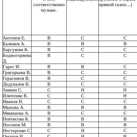
соответственно
прямой галоп…)
музыке.
Антонов Е.
В
С
С
Балюков А.
В
В
В
Барсукова К.
В
С
С
Бодмогоряева
В
С
С
Д.
Гарес И.
В
В
С
Григорьева В.
В
С
С
Герасимов В.
В
С
С
Додукалов В.
В
С
С
Заикин С.
С
Н
Н
Илютенко К.
С
С
Н
Иванов Н.
С
С
С
Мыхова А.
В
В
В
Мякишева А.
В
С
С
Невтисова К.
В
В
В
Носонов М.
В
В
В
Нестеренко С
С
Н
С
Омаров Н.
С
Н
Н