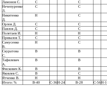
Ламонов С.
С
С
Нечепуренко
С
С
Л.
Никитенко
Н
С
Д.
Орлов Д.
С
С
Павлов Д.
С
С
Полетаев И.
Н
Н
Привалов Т.
С
С
Самусенко
Н
С
В.
Скуратова
В
В
С.
Тафилевич
В
В
А.
Фискович К.
В
В
Яковлев С.
В
С
Ятченко В.
Н
Н
Итого: %
В-40
С-36
Н-24
В-28
С-56
Н-1